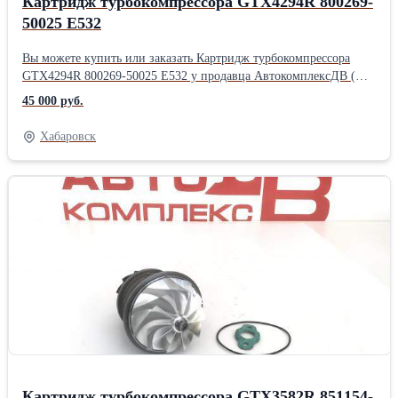
Картридж турбокомпрессора GTX4294R 800269-
50025 Е532
Вы можете купить или заказать Картридж турбокомпрессора
GTX4294R 800269-50025 Е532 у продавца АвтокомплексДВ (
Хабаровск )Производитель: Powertec
45 000 руб.
Хабаровск
Картридж турбокомпрессора GTX3582R 851154-