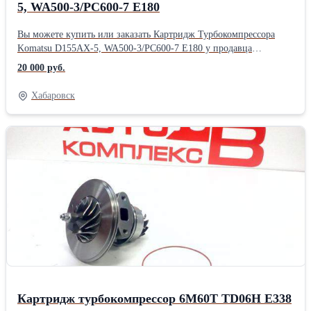
5, WA500-3/PC600-7 Е180
Вы можете купить или заказать Картридж Турбокомпрессора
Komatsu D155AX-5, WA500-3/PC600-7 Е180 у продавца
АвтокомплексДВ ( Хабаровск )Производитель: Powertec
20 000 руб.
Хабаровск
Картридж турбокомпрессор 6M60T TD06H Е338