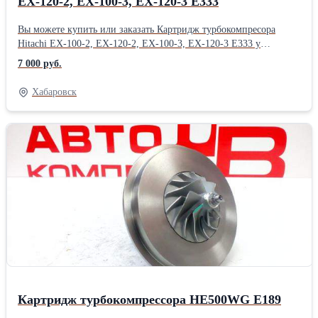
EX-120-2, EX-100-3, EX-120-3 Е333
Вы можете купить или заказать Картридж турбокомпресора
Hitachi EX-100-2, EX-120-2, EX-100-3, EX-120-3 Е333 у
продавца АвтокомплексДВ ( Хабаровск )Производитель:
7 000 руб.
Powertec
Хабаровск
Картридж турбокомпрессора HE500WG Е189