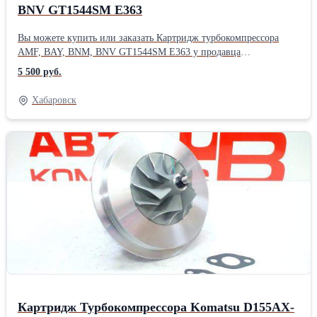
BNV GT1544SM Е363
Вы можете купить или заказать Картридж турбокомпрессора
AMF, BAY, BNM, BNV GT1544SM Е363 у продавца
АвтокомплексДВ ( Хабаровск )Производитель: Powertec
5 500 руб.
Хабаровск
Картридж Турбокомпрессора Komatsu D155AX-