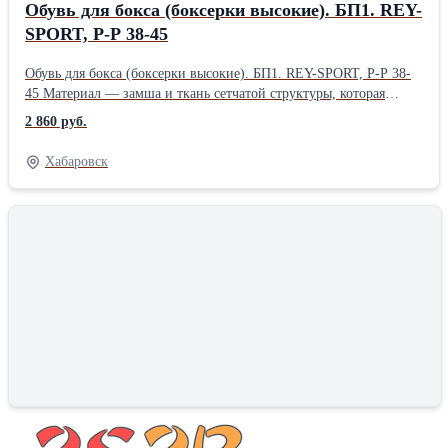
Обувь для бокса (боксерки высокие). БП1. REY-
SPORT, Р-Р 38-45
Обувь для бокса (боксерки высокие). БП1. REY-SPORT, Р-Р 38-
45 Материал — замша и ткань сетчатой структуры, которая
обеспечивает превосходную вентиляцию ногам. На голенище
2 860 руб.
боксерки имеются три вставки из капроновой тесьмы, которые
образуют жесткий контур. Подошва — полиуретан со вставкой
Хабаровск
из вспененной резины под пяткой для дополнительной
амортизации. Подошва боксерок приклеена и прошита
капроновыми нитками. Жесткий контур голенища и шнуровка с
шестнадцатью парами отверстий позволяют надежно
зафиксировать боксерку на ноге. Цвет: черный Размеры: 38-45