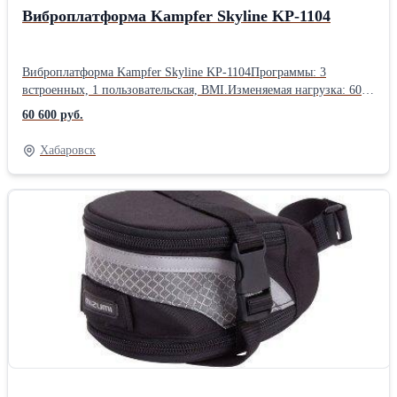
Виброплатформа Kampfer Skyline KP-1104
Виброплатформа Kampfer Skyline KP-1104Программы: 3
встроенных, 1 пользовательская, BMI.Изменяемая нагрузка: 60
скоростных режимов.2 эспандера для тренировки мышц
60 600 руб.
рукКонструкция складнаяМощность Колебания: 200 ВтМощность
Вибрации: 200 ВтГабариты: 69 х 33 х 72 смВес тренажера: 28
Хабаровск
кгМаксимальный вес пользователя: 120 кг Производитель
Kampfer