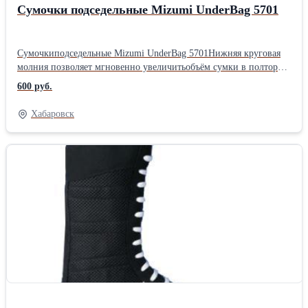
Сумочки подседельные Mizumi UnderBag 5701
Сумочкиподседельные Mizumi UnderBag 5701Нижняя круговая
молния позволяет мгновенно увеличитьобъём сумки в полтора
раза, если это будет нужно.Особенности: светоотражающие
600 руб.
элементы; крепёж для заднегофонаря; надёжная
фиксацияПрименение: UnderBag 5701размер L-600 руб,
Хабаровск
UnderBag5701размер M, S-500 рубМатериал: полиамид 600D
Производитель Mizumi