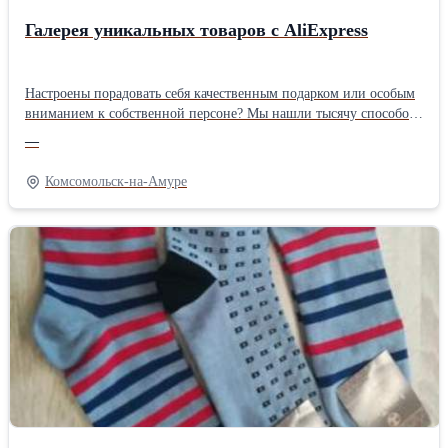
Галерея уникальных товаров с AliExpress
Настроены порадовать себя качественным подарком или особым
вниманием к собственной персоне? Мы нашли тысячу способов
осуществить задуманное, собрав самые красивые и изысканные
—
товары с AliExpress. Ведь никому не помешают прекрасные
дополнения к домашнему декору или стилю личной жизни!
Комсомольск-на-Амуре