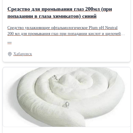
Средство для промывания глаз 200мл (при
попадании в глаза химикатов) синий
Средство увлажняющее офтальмологическое Plum pH Neutral
200 мл для промывания глаз при попадании кислот и щелочей
Область применения: предназначен для нейтрализации кислот,
—
щелочей и других химикатов при попадании в глаза. Флакон
содержит стерильный буферный раствор фосфатных солей
Хабаровск
концентрацией 4,9%. Флакон снабжен колпачком эргономичной
формы, обеспечивающей плотное прилегание к глазу
и равномерное промывание. Имеет пылезащитную крышку
и подробную инструкцию на этикетке. Упаковка стерильная,
после вскрытия средство не хранить. Если упаковка не вскрыта,
то препарат хранится 3,5 года. Важно: струя жидкости для
промывания не должна попадать в глаза под напором, на флакон
надо слегка надавливать и несильно сжимать. Комплектация: 1
флакон 200 мл.