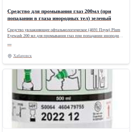
Средство для промывания глаз 200мл (при
попадании в глаза инородных тел) зеленый
Средство увлажняющее офтальмологическое (4691 Плум) Plum
Eyewash 200 мл для промывания глаз при попадании инородных
частиц. Область применения: используется при попадании
—
в глаза инородных тел (металлической или древесной стружки,
пыли, грязи). Флакон содержит стерильный раствор хлорида
Хабаровск
натрия (0,9%). Флакон снабжен колпачком эргономичной
формы, обеспечивающей плотное прилегание к глазу
и равномерное промывание, одновременно отводя избыток
жидкости от глаза. Имеет пылезащитную крышку и подробную
инструкцию на этикетке. Упаковка стерильная, после вскрытия
средство не хранить. Если упаковка не вскрыта, то препарат
хранится 3,5 года. Важно: струя жидкости для промывания
не должна попадать в глаза под напором, на флакон надо слегка
надавливать и несильно сжимать. Комплектация: 1 флакон – 200
мл.