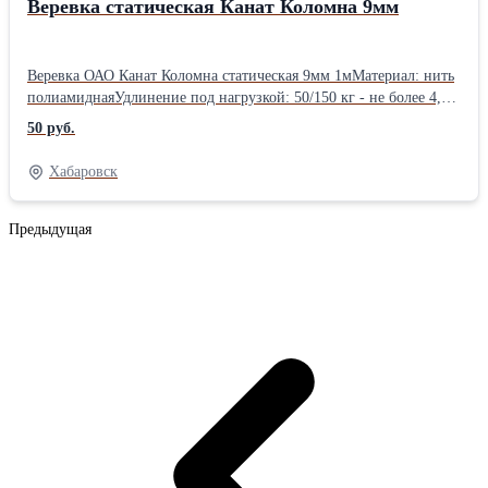
Веревка статическая Канат Коломна 9мм
Веревка ОАО Канат Коломна статическая 9мм 1мМатериал: нить
полиамиднаяУдлинение под нагрузкой: 50/150 кг - не более 4,
6%Максимальная сила рывка: не более 3, 3 кНКоличество
50 руб.
рывков до разрыва: 4 шт.Разрывная нагрузка: 22, 6
кНКоэффициент узловязания: 0, 9Смещение оплетки: 4, 1
Хабаровск
ммДиаметр: 8, 8 мм Тип веревки Статическая
Предыдущая