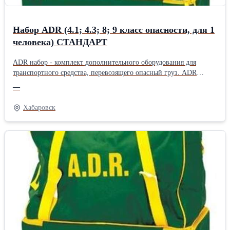
Набор ADR (4.1; 4.3; 8; 9 класс опасности, для 1
человека) СТАНДАРТ
ADR набор - комплект дополнительного оборудования для
транспортного средства, перевозящего опасный груз. ADR
комплект включает предметы дополнительного оборудования,
—
которые должны быть в обязательном порядке на транспортном
средстве при перевозке опасного груза, согласно требованиям
Хабаровск
ДОПОГ/ADR, за исключением элементов маркировки и
огнетушителей. Все наборы могут быть до укомплектованы по
желанию Заказчика.