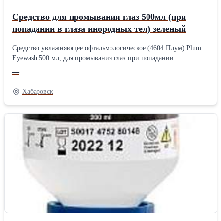
Средство для промывания глаз 500мл (при
попадании в глаза инородных тел) зеленый
Средство увлажняющее офтальмологическое (4604 Плум) Plum
Eyewash 500 мл, для промывания глаз при попадании
инородных частиц Область применения: используется при
—
попадании в глаза инородных тел (металлической или древесной
стружки, пыли, грязи). Флакон содержит стерильный раствор
Хабаровск
хлорида натрия (0,9%). Флакон снабжен колпачком
эргономичной формы, обеспечивающей плотное прилегание
к глазу и равномерное промывание, одновременно отводя
избыток жидкости от глаза. Имеет пылезащитную крышку
и подробную инструкцию на этикетке. Упаковка стерильная,
после вскрытия средство не хранить. Если упаковка не вскрыта,
то препарат хранится 3,5 года. Важно: струя жидкости для
промывания не должна попадать в глаза под напором, на флакон
надо слегка надавливать и несильно сжимать. Комплектация: 1
флакон 500 мл.