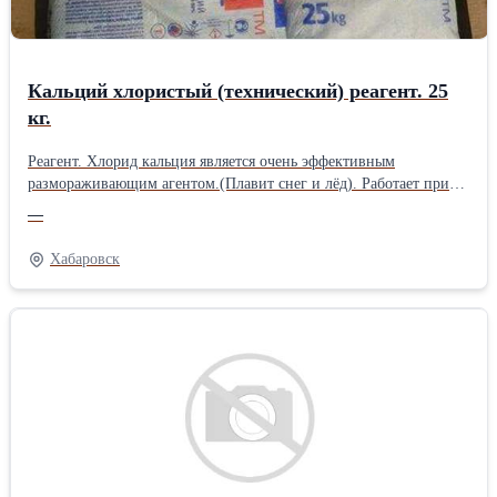
Кальций хлористый (технический) реагент. 25
кг.
Реагент. Хлорид кальция является очень эффективным
размораживающим агентом.(Плавит снег и лёд). Работает при
температуре до - 30 с Продукция БСК способствует безопасности
—
дорожного движения зимой, как в России, так и за рубежом.
При добавлении в противообледенительные соли хлорид
Хабаровск
кальция образует липкий слой, тем самым удерживая соль
«пойманной в ловушку» на дороге и предотвращая ее миграцию
в окружающую среду. Благодаря другим свойствам хлорид
кальция также делает раствор для защиты от обледенения дольше
на дороге. В результате требуется меньшее количество соли,
чтобы обеспечить безопасность дорожного покрытия, что делает
его привлекательным решением для снижения затрат на
содержание дорог.