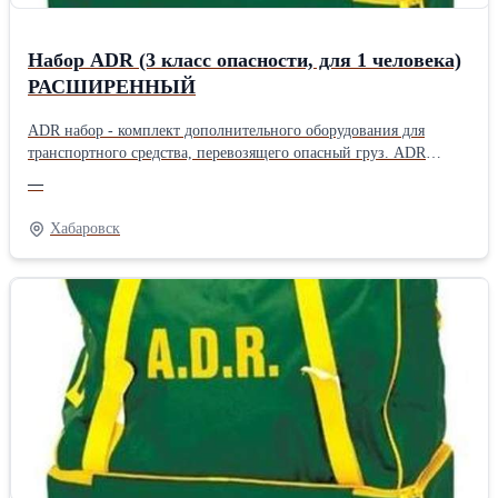
Набор ADR (3 класс опасности, для 1 человека)
РАСШИРЕННЫЙ
ADR набор - комплект дополнительного оборудования для
транспортного средства, перевозящего опасный груз. ADR
комплект включает предметы дополнительного оборудования,
—
которые должны быть в обязательном порядке на транспортном
средстве при перевозке опасного груза, согласно требованиям
Хабаровск
ДОПОГ/ADR, за исключением элементов маркировки и
огнетушителей. Все наборы могут быть до укомплектованы по
желанию Заказчика.