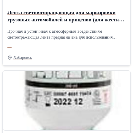
Лента световозвращающая для маркировки
грузовых автомобилей и прицепов (для жестких
поверхностей), 1 метр
Прочная и устойчивая к атмосферным воздействиям
светоотражающая лента предназначена для использования
в любых погодных условиях на открытом воздухе. Данная лента
—
наносится в качестве cветовозвращающей маркировки
на грузовые автомобили и прицепы. Маркировочная лента
Хабаровск
с улучшенными светоотражающими характеристиками DM9620
состоит из микропризм, связанных с гибкой и прочной УФ-
стабилизированной полимерной пленкой с гладкой
поверхностью. Поверхность призм покрыта алюминием,
нанесенным методом вакуумного напыления для обеспечения
зеркальной поверхности граням призмы. Материал имеет
толщину не более 0.20 мм и поставляется с клеевым
самоклеящимся покрытием с высокой адгезией. Изделие
однослойное, отсутствует необходимость в заделке торца ленты.
Технология отражения - микропризматическая Материал - УФ-
стабилизированный полимер Толщина пленки - 0.2 мм
Назначение - для грузовых автомобилей и прицепов Ширина
рулона - 50 мм Цвет - Желтый Клеевой слой - самоклеящийся