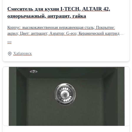
Cмеситель для кухни I-TECH, ALTAIR 42,
однорычажный, антрацит, гайка
Корпус: высококачественная нержавеющая сталь; Покрытие:
акрил; Цвет: антрацит; Аэратор: G-eco; Керамический картридж:
Sedal; Технология: TermoSAFE; Гарантия: 7 лет.Производитель:
—
Собственное производство
Хабаровск