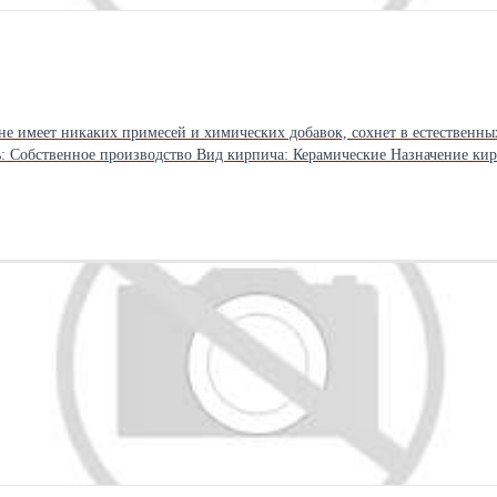
е имеет никаких примесей и химических добавок, сохнет в естественных
ль: Собственное производство Вид кирпича: Керамические Назначение ки