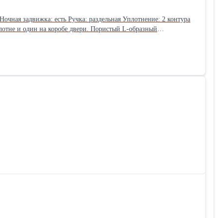
лотне и один на коробе двери. Пористый L-образный
ю смыкаемость полотна с коробом двери, что увеличивает степень
вое Дверь подходит для установки как на улицу, так и внутри