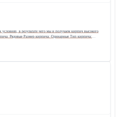
 условиях, в результате чего мы и получаем кирпич высокого
рпича: Рядовые Размер кирпича: Одинарные Тип кирпича: