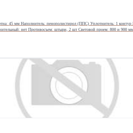
тна: 45 мм Наполнитель: пенополистирол (ППС) Уплотнитель: 1 контур П
основной: цилиндровый, НТО ЛУЧ, ригель d=14 мм Замок дополнительный: нет Противосъем: шт