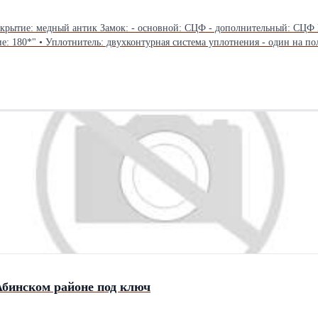
чная задвижка: есть Ручка: раздельная Уплотнение: 2 контура
 180*" • Уплотнитель: двухконтурная система уплотнения - один на по
. Наличие воздушной прослойки в уплотнителе обеспечивает максимальну
яцию • Размеры: 2050x860 мм и 2050x960 мм • Открывание: левое и пра
Абинском районе под ключ