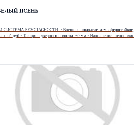
 БЕЛЫЙ ЯСЕНЬ
орошково-полимерное «Медный антик» • Внутреннее покрытие: