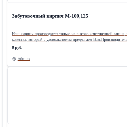
Забутовочный кирпич M-100,125
Наш кирпич производится только из высоко качественной глины, н
качества, который с удовольствием предлагаем Вам.Производите
Полнотелые Марка кирпича: М-125
8 руб.
Абинск