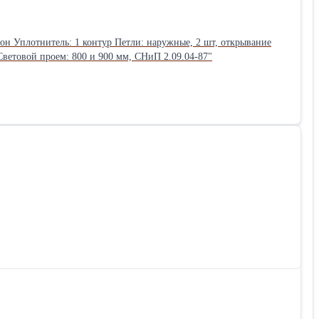
он Уплотнитель: 1 контур Петли: наружные, 2 шт, открывание
0* Ручка: на планке Замок основной: цилиндровый, НТО ЛУЧ, ригель d=14 мм Замок дополнительный: нет Противосъем: штыри, 2 шт Световой проем: 800 и 900 мм, СНиП 2.09.04-87"