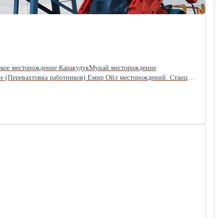
льское месторождение КаракудукМунай месторождение
ревахтовка работников) Емир Ойл месторождений. Станция
 - Жд вокзал Аэропорт - ТриофЛайф - Аэропорт Город -
Курьерская доставка документов Трансфер аэропорта Актау в Rixos
чеком (квитанцией) по Мангистауской области индивидуальные
ьный чек приходник счет-фактура. +77054180111 +77756905000