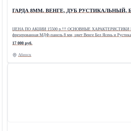
ГАРДА 8ММ. ВЕНГЕ, ДУБ РУСТИКАЛЬНЫЙ,
ЦЕНА ПО АКЦИИ 15500 р.!!! ОСНОВНЫЕ ХАРАКТЕРИСТИКИ И СИСТЕМА БЕЗОПАСНОСТИ: • Внешнее покрытие: атмосферостойкое, п
фрезерованная МДФ-панель 8 мм, цвет Венге Бел Ясень и Рустикальный дуб • Толщина дверного полотна: 60 мм • Наполнение: пенополистирол • Уплотнитель: 2 контура уплотнения из вспененной
резины • Ручка: раздельная, цвет - хром • Глазок: расширенного обзора, цвет - хром • Петли: 2 шт, внешние, открывание 180° • Основной замок: цилиндровый BORDER, 3-я серия • Дополнительный замок:
17 000 руб.
Абинск