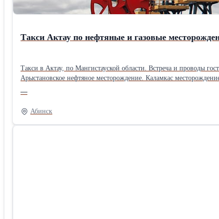
Такси Актау по нефтяные и газовые месторожде
Tакси в Актау, по Мангистауской области. Встреча и проводы го
Арыстановское нефтяное месторождение. Каламкас месторождение Б
опорный (Боранкул) Аэропорт встреча и проводы Жд вокзал встреча и проводы Актау - г.Жанаозен Актау - Бейнеу поселок Актау - Жетыбай поселок Актау - Шетпе пос
—
Аэропорт - Риксос - Аэропорт Жд вокзал - Риксос - Жд вокзал Го
ТриофЛайф - Город Аэропорт - Кендирли - Аэропорт Актау - Курык поселок (Ералиев) Актау - СайУтес село Актау - Сенек село Актау - Умирзак село Актау - База KCOI Актау - База ТенизСервис Актау -
Абинск
База NCOC Актау - База Ерсай Тахи в Aktau Riviera Курорт Кендерли (село) Отдых и услуги - Omir Glamping Travel, Traveling, Journey, Tour, Trip, Voyage Такси в Tetysblu Aktau/ парк аттракционов
Курьерская доставка по Актау, области Доставка груза по Актау,
Water World Aktau Тахи по святым местам Бекет ата, Шопан ата, 
Актау - Таушык cело Актау - Жармыш cело Актау - Баутино поселок (Аташ) Актау - Кызылсай cело Актау - Мунайшы село Путешествуя по Мангистау Актау - Кендерли зона отдыха Путешествия в святые
места Встреча с жд вокзала в отель Встреча из аэропорта в отель Город - КаракудукМунай - Город Город - Каламкас - Город Город - Бузачи - Город Город - Каражанбас - Город Город - Дунга - Город Город -
Тасбулат - Город Город - Озенмунайгаз - Город Город - Караманд