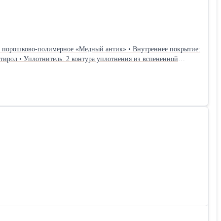
сувальдный BORDER, 3-я серия • Диаметр ригелей: 16 мм • Независимая ночная задвижка • Накладки: декоративные на оба замка • Противосъём: штыри, 2 шт. • Размеры: 860х2050 мм, 960х2050 мм