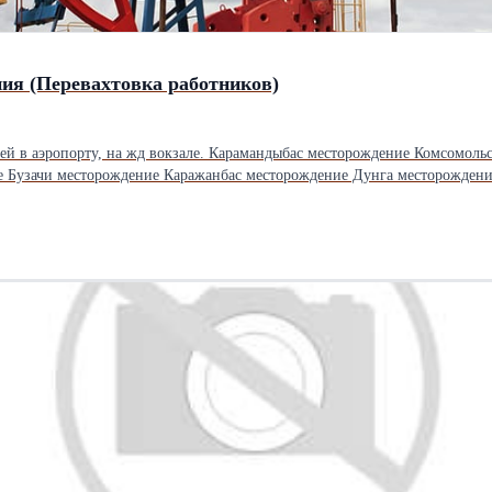
ния (Перевахтовка работников)
стей в аэропорту, на жд вокзале. Карамандыбас месторождение Комсомо
узачи месторождение Каражанбас месторождение Дунга месторождение (Пе
елок Актау - Форт-Шевченко поселок
род - Риксос - Город Риксос - Доставка - Риксос Жд вокзал - ТриофЛайф
 области Доставка командирская почта По база отдыха Риксос, ТриофЛайф 
Караман ата, Адай Ата (Отпан Тау) Услуги такси в Актау с фискальный 
ыбас - Город Курьерские услуга доставки документов и грузов. С фискал