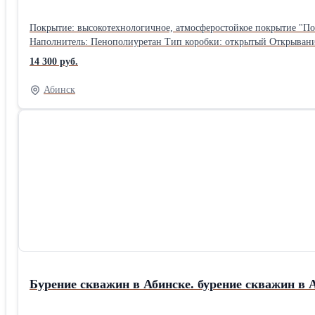
Покрытие: высокотехнологичное, атмосферостойкое покрытие "Покрытие: медный антик Замок: - основной: СЦФ - дополнительный: СЦФ Но
Наполнитель: Пенополиуретан Тип коробки: открытый Открывание:
уплотнитель, устойчивый к перепаду температур – не трескается
14 300 руб.
шумоизоляции и пылеизоляции, а также дополнительную теплоизол
помещений
Абинск
Бурение скважин в Абинске. бурение скважин в 