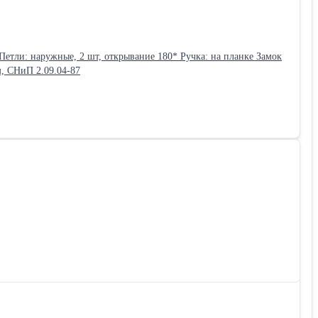
етли: наружные, 2 шт, открывание 180* Ручка: на планке Замок
ыри, 2 шт Световой проем: 800 и 900 мм, СНиП 2.09.04-87