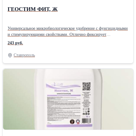
ГЕОСТИМ ФИТ, Ж
Универсальное микробиологическое удобрение с фунгицидными
и стимулирующими свойствами. Отлично фиксирует
атмосферный азот и минерализирует почвенный фосфор. В
243 руб.
основе Azospirillium braziliense, Bacillus megaterium, Chaetomium
globosum. Дозировка: 1-2 л/га/т Хранение: 6 месяцев при
Ставрополь
температуре от +2°C до +4°C; 1 месяц при температуре от +15°C
до +25°CПроизводитель: Биотехагро