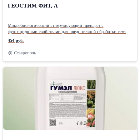
ГЕОСТИМ ФИТ, А
Микробиологический стимулирующий препарат с
фунгицидными свойствами для предпосевной обработки семян
зерновых и овощных культур. В основе Trichoderma viride,
454 руб.
Bacillus subtilis. Дозировка: 2-10 л/т Хранение: 6 месяцев при
температуре от +2°C до +4°C; 1 месяц при температуре от +15°C
Ставрополь
до +25°CПроизводитель: Биотехагро