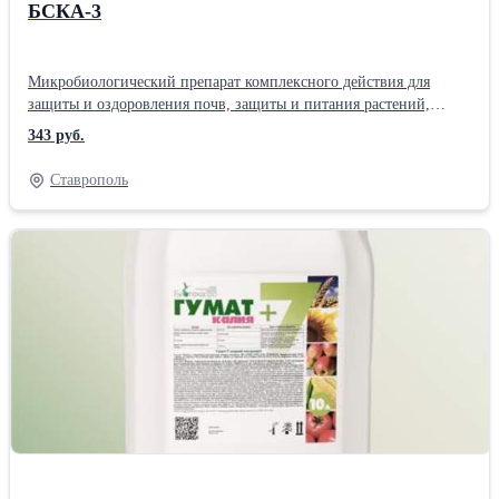
БСКА-3
Микробиологический препарат комплексного действия для
защиты и оздоровления почв, защиты и питания растений,
повышения урожайности сельскохозяйственных культур, а также
343 руб.
улучшения почвенного плодородия. В основе Trichoderma viride,
Pseudomonas koreensis, Bacillus subtilis. Отправляем прямиком с
Ставрополь
производства во все страны СНГ для юридических лиц по
оптовым ценам или для физических лиц через официальный
интернет-магазин. Дозировка: 2-10 л/га или 50 мл/м² (под
корень или по листу) Хранение: 6 месяцев при температуре от
+2°C до +4°C; 1 месяц при температуре от +15°C до +25°C
Производство: Биотехагро