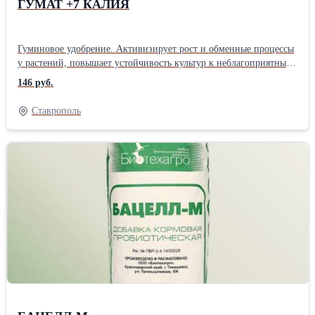
ГУМАТ +7 КАЛИЯ
Гуминовое удобрение. Активизирует рост и обменные процессы
у растений, повышает устойчивость культур к неблагоприятным
погодным и климатическим условиям. Содержит комплекс
146 руб.
гуминовых и фульвовых кислот в доступной для растений
форме, а также хелатный комплекс питательных элементов: N, P,
Ставрополь
K, Mg, S, Ca, B, Mn, Fe, Cu, Zn, Mo, Co, Na. Дозировка: 0,8-1 л/
га/т Хранение: 5 лет при температуре от -5°C до
+35°CПроизводитель: АгроТех Гумат