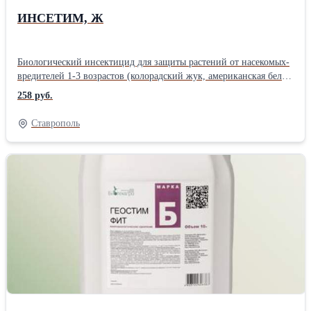
ИНСЕТИМ, Ж
Биологический инсектицид для защиты растений от насекомых-
вредителей 1-3 возрастов (колорадский жук, американская белая
бабочка, совки, непарный шелкопряд и др.). Препарат
258 руб.
энтомоцидного и акарицидного действия. В основе Bacillus
thuringiensis. Дозировка: 3-5 л/га Хранение: 6 месяцев при
Ставрополь
температуре от +2°C до +4°C; 1 месяц при температуре от +15°C
до +25°CПроизводитель: Биотехагро