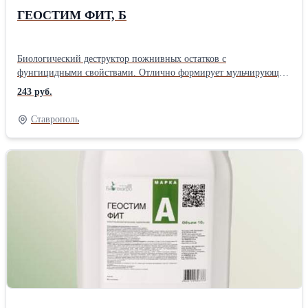
ГЕОСТИМ ФИТ, Б
Биологический деструктор пожнивных остатков с
фунгицидными свойствами. Отлично формирует мульчирующий
слой. В основе Trichoderma viride, Azospirillium braziliense,
243 руб.
Bacillus megaterium, Bacillus subtilis. Дозировка: 3-5 л/га
Хранение: 6 месяцев при температуре от +2°C до +4°C; 1 месяц
Ставрополь
при температуре от +15°C до +25°CПроизводитель: Биотехагро