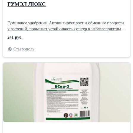
ГУМЭЛ ЛЮКС
Гуминовое удобрение. Активизирует рост и обменные процессы
у растений, повышает устойчивость культур к неблагоприятным
погодным и климатическим условиям. Содержит комплекс
241 руб.
гуминовых и фульвовых кислот в доступной для растений
форме, плодообразователь, а также хелатный комплекс
Ставрополь
питательных элементов: N, P, K, Mg, S, Ca, B, Si, Mn, Fe, Cu, Zn,
Mo, Co, Na. Дозировка: 0,8-1 л/га/т Хранение: 5 лет при
температуре от -5°C до +35°CПроизводитель: АгроТех Гумат