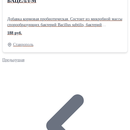
БАЦЕЛЛ-М
Добавка кормовая пробиотическая. Состоит из микробной массы
спорообразующих бактерий Bacillus subtilis, бактерий
Lactobacillus paracasei, Enterococcus faecium, шрота
188 руб.
подсолнечного или продуктов переработки зерновых/бобовых
культур. Дозировка из расчета г/гол в день: телятам 10-30 г;
Ставрополь
быкам на откорме 100 г; коровам 50-60 г; ягнятам и козлятам 5-
10 г; козам 30 г. Дозировка из расчета кг/т комбикорма:
поросятам 3 кг; свиноматкам и хрякам 2-3 кг; птицам 2-3 кг;
Предыдущая
кроликам 6-10 кг; рыбам 2-3 кг. Хранение: 6 месяцев при
температуре от +1°C до +20°C