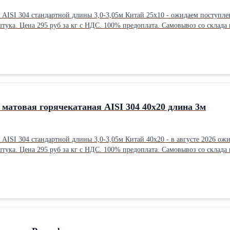
05м Китай 25х10 - ожидаем поступление на склад с. п. Молоковское Моск обл. в августе 2026 года.
а. Самовывоз со склада в с.п. Молоковское Московской области. Информацию по ценам и
ассортименту смотрите на нашем сайте. С уважением, ООО Фосс Металл
матовая горячекатаная AISI 304 40х20 длина 3м
-3,05м Китай 40х20 - в августе 2026 ожидаем поступление на склад с. п. Молоковское Моск обл.
ата. Самовывоз со склада в дер. Андреевское Молоковского с.п. Московской области.
Информацию по ценам и ассортименту смотрите на нашем сайте. С уважением, ООО Фосс Металл