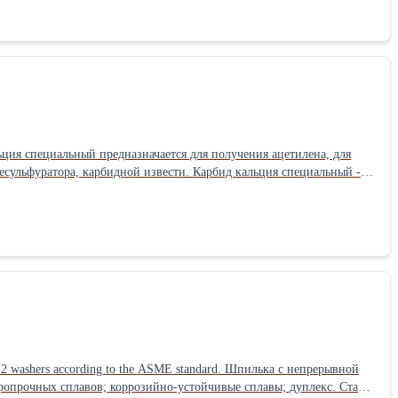
ия специальный предназначается для получения ацетилена, для
есульфуратора, карбидной извести. Карбид кальция специальный -
 (кристаллических известняков, высокозольного сланцевого и
.
 2 washers according to the ASME standard. Шпилька с непрерывной
аропрочных сплавов; коррозийно-устойчивые сплавы; дуплекс. Сталь: