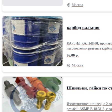
Москва
карбид кальция
КАРБИД КАЛЬЦИЯ; производст
изготовления реагента карби
вещество, прошедшее промыш
96,00 р.
доменного кокса и других) и
Москва
Шпильки, гайки по 
Изготовление: шпилек, с 2 га
резьбой ASME В 18.31.2, с г