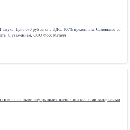
склада в с.п. Молоковское Московской области. Актуальные цены и ассортимент смотрите на нашем сайте. С уважением, ООО Фосс Металл
шки со вставленными внутрь полиэтиленовыми мешками-вкладышами