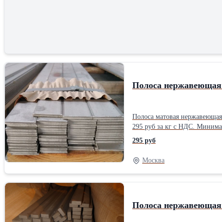
Полоса матовая нержавеющая AISI 304 стандартной длины 3,0-3,05
295 руб за кг с НДС. Минимальная партия - одна штука. 100% предоплата. Самовывоз со склада в с.п. Молоковское Московской области. Информацию по ценам и
295 руб
Москва