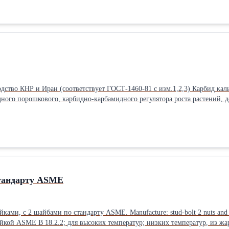
во КНР и Иран (соответствует ГОСТ-1460-81 с изм.1,2,3) Карбид кальц
дного порошкового, карбидно-карбамидного регулятора роста растений, д
ленную переработку с использованием некондиционного сырья и отходов
 используемое как промежуточный продукт в технологических процессах
стандарту ASME
йками, с 2 шайбами по стандарту ASME. Manufacture: stud-bolt 2 nuts and
айкой ASME B 18.2.2; для высоких температур; низких температур, из ж