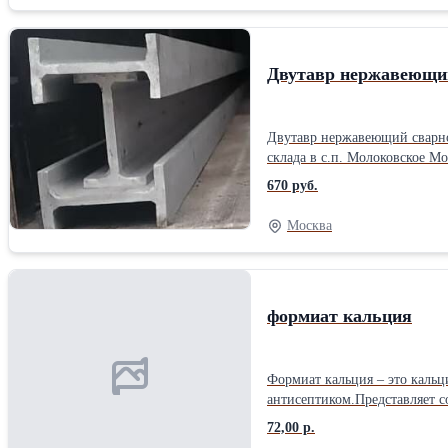
Двутавр нержавеющий сварной Китай AISI 304 120х64х10х10 дли
670 руб.
Москва
формиат кальция
Формиат кальция – это кальц
антисептиком.Представляет с
специальных буровых раствор
72,00 р.