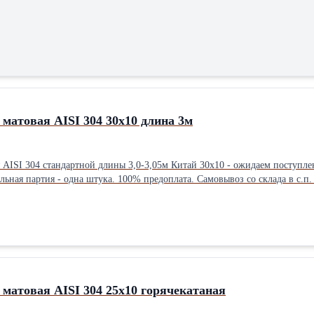
Полоса нержавеющая матовая AISI 304 30х10 длина 3м
м Китай 30х10 - ожидаем поступление на склад с. п. Молоковское Моск обл. в августе 2026 года. Цена
ассортименту смотрите на нашем сайте. С уважением, ООО Фосс Металл
Полоса нержавеющая матовая AISI 304 25х10 горячекатаная