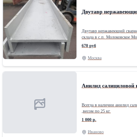
Двутавр нержавеющий
Двутавр нержавеющий сварной Китай AISI 304 200х100х10х10 д
670 руб
Москва
Анилид салициловой 
Всегда в наличии анилид са
,весом по 25 кг.
1 000 р.
Иваново