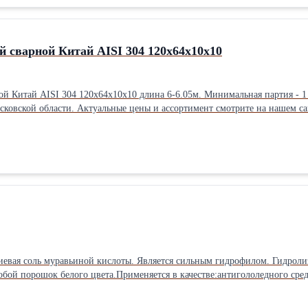
Двутавр нержавеющий сварной Китай AISI 304 120х64х10х10
на 6-6.05м. Минимальная партия - 1 штука. Цена 670 руб за кг с НДС. 100% предоплата. Самовывоз со
иевая соль муравьиной кислоты. Является сильным гидрофилом. Гидролиз
обой порошок белого цвета.Применяется в качестве:антигололедного сред
ах;