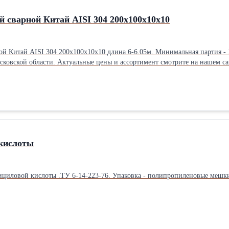
 сварной Китай AISI 304 200х100х10х10
лина 6-6.05м. Минимальная партия - 1 штука. Цена 670 руб за кг с НДС. 100% предоплата. Самовывоз со
кислоты
лициловой кислоты .ТУ 6-14-223-76. Упаковка - полипропиленовые ме