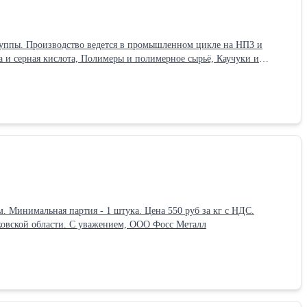
уппы. Производство ведется в промышленном цикле на НПЗ и
пирты и амины, СУГ и газовые фракции и другие. Ключевые
K, Dimetilamin tekhnicheskij ANHK, Ammiak zhidij tekhnicheskij
Ожидаем поступление в августе 2026. 100% предоплата. Самовывоз со склада в с.п. Молоковское Московской области. С уважением, ООО Фосс Металл