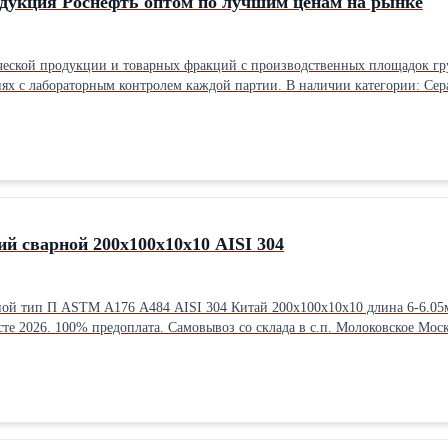
дукция Роснефть оптом по лучшим ценам на рынке
еской продукции и товарных фракций с производственных площадок гр
ой партии. В наличии категории: Сера и серная кислота, Полимеры и полимерное сырьё, Каучуки и
ол/толуол/ксилолы/этилбензол/стирол), Фенол-ацетон и производные, С
taktnaja ANHK, NMPE-1 AZP, kauchuk skept, Alfametilstirol NNK, Aceton NN
продаж: Россия, СНГ, зарубежье. Нефтехимическая продукция Роснефть
ынке.
 сварной 200х100х10х10 AISI 304
итай 200х100х10х10 длина 6-6.05м. Минимальная партия - 1 штука. Цена 550 руб за кг с НДС.