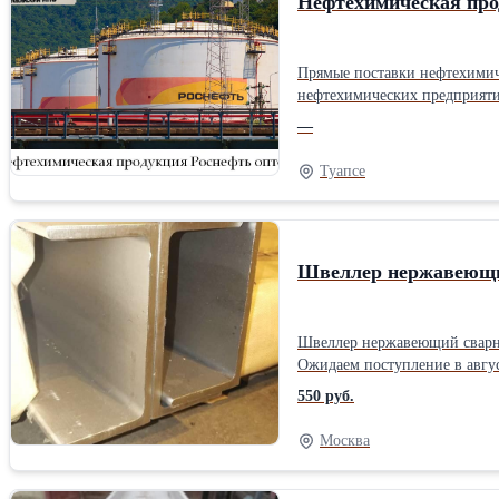
Нефтехимическая про
Прямые поставки нефтехимич
нефтехимических предприятиях с лабораторным контролем кажд
эластомеры, Ароматика (бенз
—
позиции: Kislota sernaja kon
ANHK, BBF marka B BASHNEFT UFANEFTEKHIM. Минимальная партия - 200 тонн. География 
Туапсе
оптом по лучшим ценам на р
Швеллер нержавеющий
Швеллер нержавеющий сварной тип П ASTM A176 A484 AISI 304 К
550 руб.
Москва