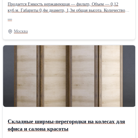
Продается Емкость нержавеющая — фильтр, Объем — 0,12
куб.м. Габариты 0,4м диаметр, 1,3м общая высота. Количество
2шт по 0,12 куб.м. на одной станине. Возможна продажа по
—
отдельности. Полный список емкостного и пищевого
оборудования с описанием и фото на сайте (0)
Москва
Складные ширмы-перегородки на колесах для
офиса и салона красоты