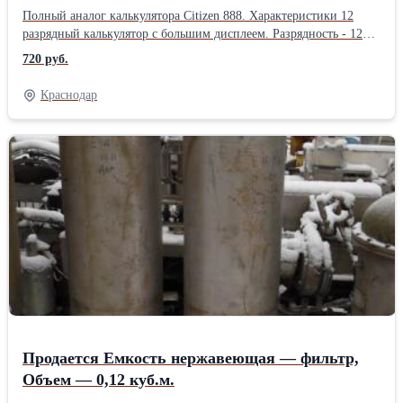
Полный аналог калькулятора Citizen 888. Характеристики 12
разрядный калькулятор с большим дисплеем. Разрядность - 12
Клавиша Двойной ноль - Есть Режим Округление вверх - Есть
720 руб.
Режим Округление вниз - Есть Клавиша Квадратный корень -
Есть Клавиша Процент - Есть Клавиша Смена знака +/- - Есть
Краснодар
Клавиша Функция наценки [MU] - Есть Питание от солнечных
элементов - есть Питание от батареек 1 x LR44 Материал корпуса
- Пластик Клавиши большие, материал - Пластик Цвет корпуса -
Черный Габариты - 155 x 209 x 35 мм Вес нетто - 0.225 кг Вес
брутто - 300 г
Продается Емкость нержавеющая — фильтр,
Объем — 0,12 куб.м.