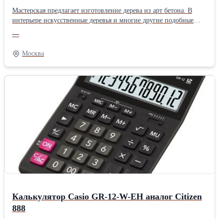
Мастерская предлагает изготовление дерева из арт бетона. В
интерьере искусственные деревья и многие другие подобные
декоративные элементы помогут создать нужное настроение и
—
природный комфорт. Современные материалы для декоративных
деревьев позволяют достичь максимальный натуралистичности и
Москва
даже воссоздать в реальности смелые фантазии в интерьерных
решениях. Мы работаем по всей России!
Калькулятор Casio GR-12-W-EH аналог Citizen
888