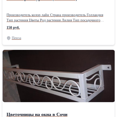
Производитель колор лайн Страна производитель Голландия
Тип растения Цветы Род растения Лилия Тип посадочного
материала Луковицы Продолжительность жизни Многолетние
150 руб.
Отношению к свету Светолюбивые Цвет белый в крапинку Год
урожая 2023 Холодостойкость Да Засухоустойчивость Да
Пенза
Ботанические характеристики Высота растений Высокорослые
Лилии – очень нежные и красивые цветы, которые пользуется
большой популярностью среди цветоводов-любителей. Посадка
садовых лилий не отличается сложностью: это многолетнее
растение весьма неприхотливо. Для того чтобы лилия радовала
нас своей красотой и хорошо себя чувствовала в открытом
грунте, требуется правильный уход, и конечно соблюдать
правила размножения, посадки. Подробнее об особенностях
посадки и ухода за лилиями читайте в статье на сайте.
Цветочницы на окна в Сочи