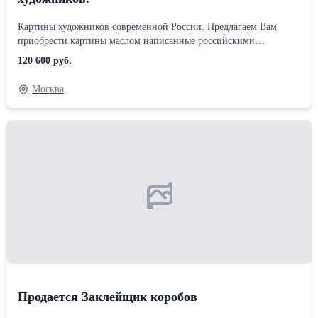
Картины художников современной России. Предлагаем Вам
приобрести картины маслом написанные российскими
художниками. Пейзажи из серии Москва в акварелях в стиле
120 600 руб.
прованс, на которых Вы найдете прекрасные виды с улочками
Москвы и одновременно небольшим экскурсом в историю Все
Москва
из них можно приобрести если позвоните на контактные
телефоны. В категории картины на холсте найдёте много этюдов,
на которых изображены Стародонье, Басовка, Карелия, Волга
красивая и не тронутая Российская природа. Наши картины на
стену смогут украсить интерьер любого дома, квартиры или
комнаты. Картины художников на стенах в доме это стильно, и
модно одновременно символизируют достаток и богатство в
семье. В наличии более 300 работ художников (полотна,
акварели и афорты).
Продается Заклейщик коробов