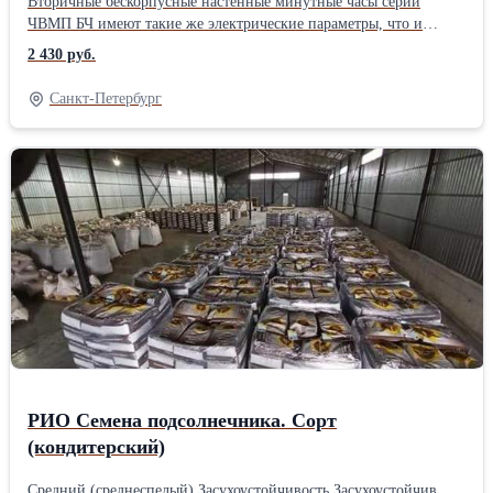
Вторичные бескорпусные настенные минутные часы серии
ЧВМП БЧ имеют такие же электрические параметры, что и
корпусные. Комплектуются: - цифрами (толщиной 3 мм,
2 430 руб.
наклеиваются на стену на двусторонний прозрачный скотч,
нанесённый на цифры) - стрелками (минутная, часовая) -
Санкт-Петербург
механизмом с декоративной чашей - трафаретом для разметки
цифр на стене - внешний диаметр 50 -100 см. Возможно
изменение дизайна по желанию заказчика, обговаривается
отдельно.
РИО Семена подсолнечника. Сорт
(кондитерский)
Средний (среднеспелый) Засухоустойчивость Засухоустойчив