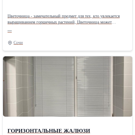
Цветочница - замечательный предмет для тех, кто увлекается
выращиванием горшечных растений, Цветочница может
служить не только элементом декора окна с цветочными
—
горшками, но и быть функционально удобной для хозяек в быту.
Изготавливаются цветочницы из стальной квадратной трубы
Сочи
10*10 с порошковой окраской и без нее. Размер: ширина - 30 см,
высота бортика 20 см. Срок изготовления и монтажа от 3 до 5
дней.
ГОРИЗОНТАЛЬНЫЕ ЖАЛЮЗИ