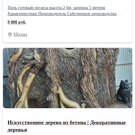
Тюль готовый органза высота 2,6м, ширина 5 метров
Характеристики Производитель Собственное производство
Страна производитель Турция Материал Органза Цвет Красный
9 000 руб.
Принты, узоры Цветочные Способ подвеса: самый
распространенный способ подвеса штор являются тесьма
Москва
(пришитая к верхнему краю изделия) материал органза с
печатным рисунком розы красные Тюль имеет по
низу утяжелитель и красивый цветочный рисунок.
Искусственное дерево из бетона | Декоративные
деревья