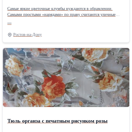
Самые яркие цветочные клумбы нуждаются в обрамлении.
Самыми простыми «нарядами» по праву считаются уличные
кашпо.Принимаем заказы на изготовление кашпо по
—
индивидуальным размерам из прочных сортов дерева: сосна,
бук, ясень, дуб.С нами работают опытные ландшафтные
Ростов-на-Дону
дизайнеры .Дизайнерское кашпо всегда в цене.
Тюль органза с печатным рисунком розы