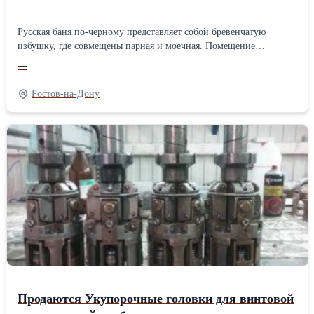
Русская баня по-черному представляет собой бревенчатую
избушку, где совмещены парная и моечная. Помещение
обогревается от открытого огня, который горит под кучей
—
камней. Трубы нет, и дым из топки, пройдя через камни,
аккумулирующие жар, циркулирует по помещению и затем
Ростов-на-Дону
уходит через отверстие в крыше, а также через приоткрытые
дверь и окно.Не зря говорят, что баня по чёрному хорошо влияет
на лёгкие, поднимает настроение и успокаивает нервы.Наша
бригада строит русскую баню, по технологии предков.
Продаются Укупорочные головки для винтовой