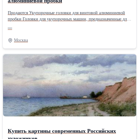
алюминиевой пробки
Продаются Укупорочные головки для винтовой алюминиевой
пробки Головки для укупорочных машин, предназначенные для
обкатки винтового алюминиевого колпачка на стеклянной
—
бутылке. Пр-во Россия и Италия. Полный список емкостного и
пищевого оборудования с описанием и фото на сайте. г. Москва,
Москва
Компания Е4А(0)
Купить картины современных Российских
художников.