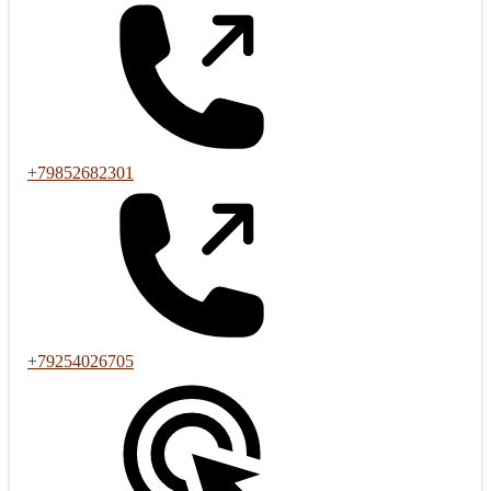
+79852682301
+79254026705