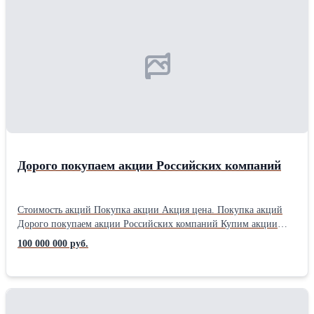
Дорого покупаем акции Российских компаний
Стоимость акций Покупка акции Акция цена. Покупка акций
Дорого покупаем акции Российских компаний Купим акции
практически любого акционерного общества по всей территории
100 000 000 руб.
России. Покупаем акции мало ликвидных предприятий акции
которых не торгуются на бирже. Куплю акции многих компаний,
осуществляем выезд к клиенту. Быстрый расчет, все расходы на
оформление берем на себя. Если Вы хотите продать акции Наш
сайт Центр-ИнвестКлуб Для быстрой связи почта и телефон