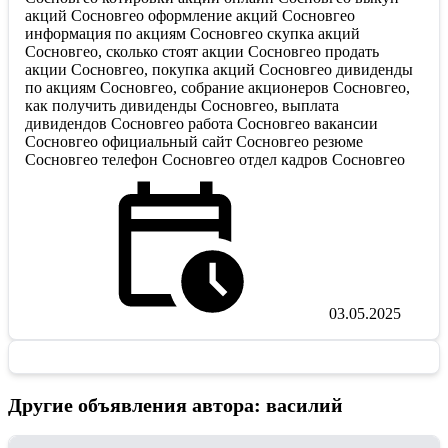
акций Сосновгео оформление акций Сосновгео
информация по акциям Сосновгео скупка акций
Сосновгео, сколько стоят акции Сосновгео продать
акции Сосновгео, покупка акций Сосновгео дивиденды
по акциям Сосновгео, собрание акционеров Сосновгео,
как получить дивиденды Сосновгео, выплата
дивидендов Сосновгео работа Сосновгео вакансии
Сосновгео официальный сайт Сосновгео резюме
Сосновгео телефон Сосновгео отдел кадров Сосновгео
03.05.2025
Другие объявления автора: василий