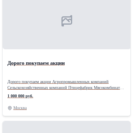
Почта Тел. 8 985 268 23 01
Дорого покупаем акции
Дорого покупаем акции Агропромышленных компаний
Сельскохозяйственных компаний Птицефабрик Мясокомбинатов
Молочных комбинатов Хлебозаводов Племзаводы Маслозаводы
1 000 000 руб.
Купим акции колхозов, совхозов. ОАО и ЗАО. Купим акции
любого акционерного общества. Покупаем акции по всей
Москва
России в любом городе. Для связи почта и телефон. Наш сайт
Центр-ИнвестКлуб Для быстрой связи почта и телефон Почта
Тел. 8 985 268 23 01