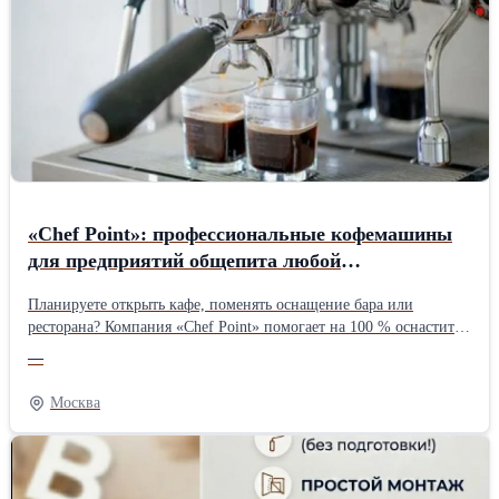
акций сегодня Владхлеб стоимость акций сегодня Владхлеб
котировки сегодня Владхлеб котировки акций онлайн Владхлеб
выкуп акций Владхлеб оформление акций Владхлеб информация
по акциям Владхлеб скупка акций Владхлеб, сколько стоят акции
Владхлеб продать акции Владхлеб, покупка акций Владхлеб
дивиденды по акциям Владхлеб, собрание акционеров Владхлеб,
как получить дивиденды Владхлеб, выплата дивидендов
Владхлеб работа Владхлеб вакансии Владхлеб официальный сайт
Владхлеб резюме Владхлеб телефон Владхлеб отдел кадров
Владхлеб
«Chef Point»: профессиональные кофемашины
для предприятий общепита любой
масштабности
Планируете открыть кафе, поменять оснащение бара или
ресторана? Компания «Chef Point» помогает на 100 % оснастить
заведение – в линейке продукции имеется все, что нужно для
—
создания комфортной кофейной зоны, а команда экспертов
подберет решения с учетом особенностей вашего бизнеса,
Москва
финансовых возможностей и ожиданий гостей. И если вам
требуется оборудование для кафе и ресторанов или что-нибудь
еще, загляните в большой онлайн-каталог «Chef Point» и
выберете удобное оборудование, а поставщик обеспечит быструю