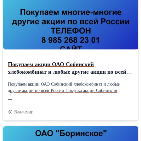
Покупаем акции ОАО Собинский
хлебокомбинат и любые другие акции по всей
России
Покупаем акции ОАО Собинский хлебокомбинат и любые
другие акции по всей России Покупка акций Собинский
хлебокомбинат в любом городе У нас лучшая цена акций
—
Собинский хлебокомбинат Оплата тут же, все налоги и сборы
берем на себя. Покупаем многие-многие другие акции Если Вы
Владимир
хотите продать акции Собинский хлебокомбинат Телефон 8 985
268 23 01 или пишите в WhatsApp Наш сайт МигБрокер.Ру
Работаем без выходных с 9-00 до 22-00 Продать акции
Собинский хлебокомбинат цена акций Собинский
хлебокомбинат продать акции Собинский хлебокомбинат