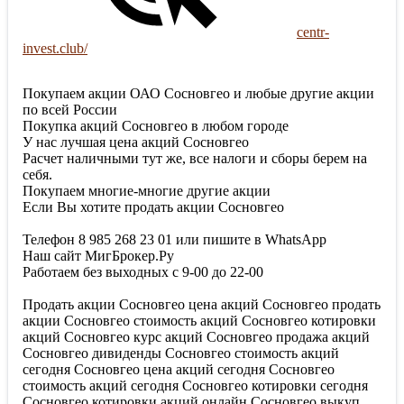
centr-
invest.club/
Покупаем акции ОАО Сосновгео и любые другие акции
по всей России
Покупка акций Сосновгео в любом городе
У нас лучшая цена акций Сосновгео
Расчет наличными тут же, все налоги и сборы берем на
себя.
Покупаем многие-многие другие акции
Если Вы хотите продать акции Сосновгео
Телефон 8 985 268 23 01 или пишите в WhatsApp
Наш сайт МигБрокер.Ру
Работаем без выходных с 9-00 до 22-00
Продать акции Сосновгео цена акций Сосновгео продать
акции Сосновгео стоимость акций Сосновгео котировки
акций Сосновгео курс акций Сосновгео продажа акций
Сосновгео дивиденды Сосновгео стоимость акций
сегодня Сосновгео цена акций сегодня Сосновгео
стоимость акций сегодня Сосновгео котировки сегодня
Сосновгео котировки акций онлайн Сосновгео выкуп