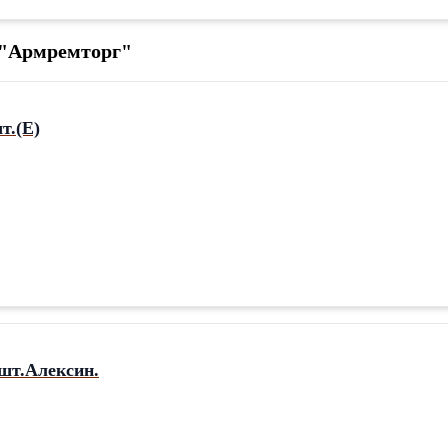
О"Армремторг"
т.(Е)
шт.Алексин.