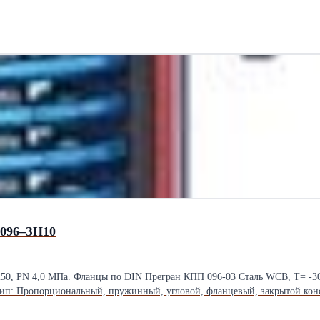
лекта — арт. CV01G422394. Допускается установка на дисковые затвор
0 Оц
3-80 с полукруглой головкой Производство: BARTEC Германия
096–ЗН10
0, PN 4,0 МПа. Фланцы по DIN Прегран КПП 096-03 Сталь WCB, Т= -30
 Тип: Пропорциональный, пружинный, угловой, фланцевый, закрытой кон
 Производство и доставка