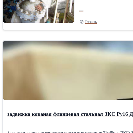
—
Рязань
задвижка кованая фланцевая стальная ЗКС Ру16 Д
Задвижки клиновые компактные стальные кованные 31с45нж (ЗКС) Задвижки клиновые стальные(ЗКС). Задвижки предназначены для установки в качестве запорного механизма на трубопроводах,