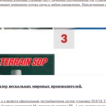
ивают перекрытие потока среды в любом направлении. Присоединение к
13 5 Прокладка 304+Графит 6 Крышка A105 7 Шпилька Ст.35 8 Набивка 
ьные размеры Ру, МПа Ду, мм d L D D1 n-фd W H≈ Приблиз. вес, кг 1,6 15 10 130 95 65 4-ф14
-ф14 125 211 4.9 32 24 180 135 100 4-ф18 125 238 5.6 40 31.8 200 145 110 
160 125 4-ф18 180 282 14.4 65 50.8 265 180 145 8-ф18 200 357 24.5 Ру, МП
 85 4-ф14 125 211 7 32 24 180 135 100 4-ф18 125 238 9.4 40 31.8 200 145 1
иблиз. вес, кг 6,4 15 10 130 105 75 4-ф14 100 162 3.8 20 12.7 150 125 90
0 38.1 250 175 135 4-ф23 180 282 18.6 65 50.8 280 200 160 8-ф23 200 357 
 19.1 210 135 100 4-ф18 125 211 8.8 32 24 230 150 110 4-ф23 125 238 12.1 
D1 n-фd W H≈ Приблиз. вес, кг 16,0 15 13 170 105 75 4-ф14 125 197 5.2 2
180 276 20.3 50 46.5 250 195 145 4-ф26 240 320 27.5
илер нескольких мировых производителей.
истемы PB - 1 для: системы водоснабжения, технологические сети, биогазовые установки,