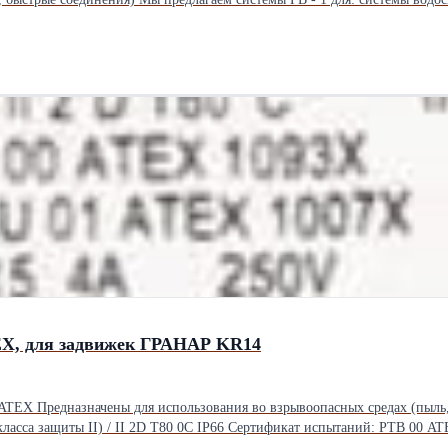
ля установки, изготовленная из полибутилена, предназначенная для с
ысокой температуре и давлению ✔ Безопасен для питьевой воды-не влия
ия шума установки ✔ Высокоскоростная система соединения "нажим" для
она евро за каждое событие ✔ Четкие и прозрачные условия гарантии В 
е выполнение заказов. Заказы мы выполняем стандартно в течение 24 ч
цию о системах Nueva TERRAIN, доступных продуктах и возможностях с
ким прорывом в сантехнических и отопительных
/groups/19193002/ Основные преимущества системы: Скорость сборки (Push-fit): уникальная система за
ю силу). Непревзойденная гибкость: PB-1 сохраняет гибкость даже при низких температурах,
м ударам,температуре и процессам старения
рованными компаниями). Широкий спектр решений: Системы Push-fit (с защелкой) - идеально подх
водосточные желоба, вентиляция). Мы приглашаем вас связаться с нами
EX, для задвижек ГРАНАР KR14
а рынке. Пресс-подбор особенно подходит для установок с небольшим д
TEX Предназначены для использования во взрывоопасных средах (пыль, 
 класса защиты II) / II 2D T80 0C IP66 Сертификат испытаний: PTB 00
 400 В, AC 7 — A 250 В / DC — 0,5 A 250 В Кабельное присоединение