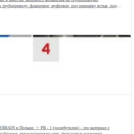
 трубопроводу: фланцевое, муфтовое, под приварку встык, под
Гибкий графит 9 Набивной сальник WCB 10 Сальник WCB 11 Болт с
4-ф18 160 257 9.8 50 38.1 250 160 125 4-ф18 180 282 12.8 65 50.8 265
а Ду, мм d L D D1 n-фd W H≈ Приблиз. вес, кг 4,0 15 10 130 95 65 4-
10 4-ф18 160 257 13.3 50 38.1 250 160 125 4-ф18 180 282 18 65 50.8
 4-ф18 100 162 5.3 25 19.1 160 135 100 4-ф18 125 211 7.9 32 24 180
27.7 Ру, МПа Ду, мм d L D D1 n-фd W H≈ Приблиз. вес, кг 10,0 15 10
40 31.8 250 165 125 4-ф23 160 257 15.6 50 38.1 250 195 145 4-ф26 180
0 18 190 125 90 4-ф18 125 211 11 25 24 210 135 100 4-ф18 160 238