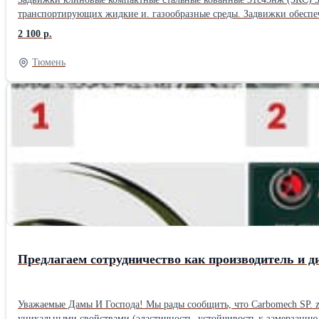
транспортирующих жидкие и. газообразные среды. Задвижки обеспеч
приварку внахлест. Чертеж задвижки клиновой компактной 31с45нж (ЗКС) Крышка на болтах: Z41H(锻BB).jpg Сварная крышка: Z41H(锻WB).jpg Материалы основных деталей № Наименование Детали
2 100 р.
Материал 1 Корпус A105 2 Манжета 2Cr13 3 Диск 2Cr13 4 Шток 2Cr
ушком Ст.35 12 Гайка Ст.45 13 Гайка шпинделя 2Cr13 14 Маховик Чугун Основные габаритные & присоединител
Тюмень
100 162 2.8 20 12.7 150 105 75 4-ф14 100 162 3.2 25 19.1 160 115 85 4
180 145 4-ф18 200 357 23 Ру, МПа Ду, мм d L D D1 n-фd W H≈ Приблиз. вес, кг 2,5 15 10 130 95 65 4-ф14 100 162 3 20 12.7 150 105 75 4-ф14 100 162 3.5 25 19.1 160 115 85 4-ф14 125 211 5.5 32 24 180 135 100 4-
ф18 125 238 6.8 40 31.8 200 145 110 4-ф18 160 257 10.4 50 38.1 250 
ф14 100 162 3.6 20 12.7 150 105 75 4-ф14 100 162 4.9 25 19.1 160 115
280 180 145 8-ф18 200 357 26.2 Ру, МПа Ду, мм d L D D1 n-фd W H≈ Пр
150 110 4-ф23 125 238 10.5 40 31.8 200 165 125 4-ф23 160 257 13.8 5
170 105 75 4-ф14 100 162 4.2 20 12.7 190 125 90 4-ф18 100 162 5.8 25
282 19.5 65 50.8 280 220 170 8-ф26 200 357 32 Ру, МПа Ду, мм d L D 
13.3 32 29 230 150 110 4-ф23 160 257 14.8 40 36.5 250 165 125 4-ф23 
Предлагаем сотрудничество как производитель и д
Уважаемые Дамы И Господа! Мы рады сообщить, что Carbomech SP. z o.o является официальным дистрибьютором систем установки NUEVA TERRAIN в Польше. ✨️ PB - 1 (полибутилен) - это материал с
уникальными свойствами (эластичность, устойчивость к замерзанию, быстрые соединения) Мы предлагаем с