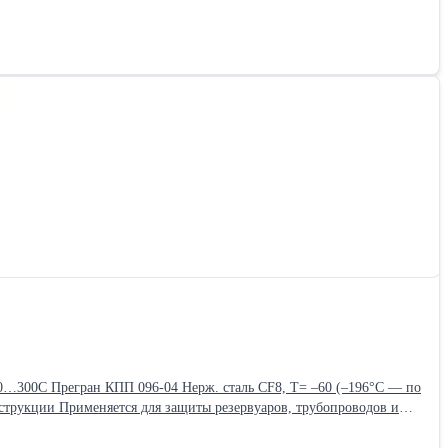
ы ГРАНВЭЛ. Дополнительно: Комплект крепежа для концевого
…300С Прегран КПП 096-04 Нерж. сталь CF8, Т= –60 (–196°С — по
струкции Применяется для защиты резервуаров, трубопроводов и