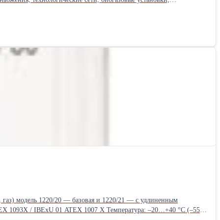
истем водоснабжения, центрального отопления и санитарии. Почему
ет на вкус и запах воды ✔ Гладкая поверхность, ограничивающая
 диаметров 15-50 мм ✔ Возможность сварки для больших диаметров
качестве официального дистрибьютора мы предоставляем
асов в рабочие дни, гарантируя эффективную логистику и
отрудничества вы найдете на нашем сайте: 👉
щелки не
одят для
 для получения полного каталога и индивидуальных условий
иаметром и большим количеством соединений.
газ) модель 1220/20 — базовая и 1220/21 — с удлиненным
 ATEX 1093X / IBExU 01 ATEX 1007 X Температура: –20…+40 °C (–55…
: H05VV—F 0,75/A05VV— F 0,75 до 5 м. Концевой выключатель