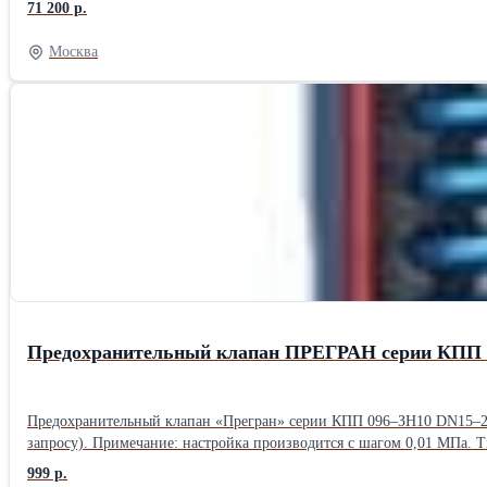
71 200 р.
монтируется на задвижке Гранар KR14 при помощи монтажного комп
выключателя 1220/02 EX max 30V. 7A (DC) к задвижке ГРАНАР KR14 В составе: Переходник под конц.выкл. Bartec Ex на задвижку KR14 АГТО 136.00.00СБ -0,12кг, 42х46х4мм, 0,00001м3 Винт М03х2
Москва
ГОСТ 17473-80 с полукруглой головкой Винт М04х10 Оц ГОСТ 1747
Предохранительный клапан ПРЕГРАН серии КПП 
Предохранительный клапан «Прегран» серии КПП 096–ЗН10 DN15–25
запросу). Примечание: настройка производится с шагом 0,01 МПа.
оборудования систем тепло-, водо-, пароснабжения и других систем.
999 р.