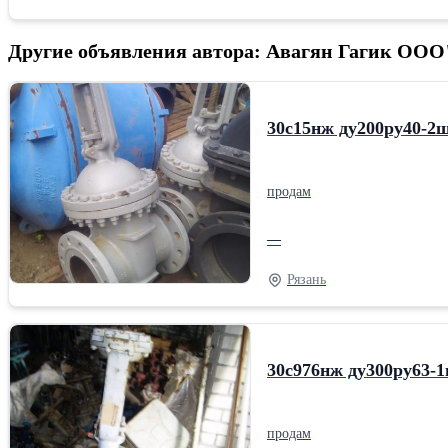
Другие объявления автора: Авагян Гагик ОО
30с15нж ду200ру40-2ш
продам
—
Рязань
30с976нж ду300ру63-1
продам