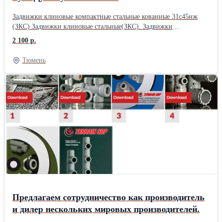
Задвижки клиновые компактные стальные кованные 31с45нж
(ЗКС) Задвижки клиновые стальные(ЗКС). Задвижки
предназначены для установки в качестве запорного механизма
2 100 р.
на трубопроводах, транспортирующих жидкие и. газообразные
среды. Задвижки обеспечивают перекрытие потока среды в
Тюмень
любом направлении. Присоединение к трубопроводу:
фланцевое, муфтовое, под приварку встык, под приварку
внахлест. Чертеж задвижки клиновой компактной 31с45нж
(ЗКС) Крышка на болтах: Z41H(锻BB).jpg Сварная крышка:
Z41H(锻WB).jpg Материалы основных деталей № Наименование
Детали Материал 1 Корпус A105 2 Манжета 2Cr13 3 Диск 2Cr13
4 Шток 2Cr13 5 Прокладка 304+Графит 6 Крышка A105 7
Шпилька Ст.35 8 Набивка Гибкий графит 9 Набивной сальник
WCB 10 Сальник WCB 11 Болт с ушком Ст.35 12 Гайка Ст.45 13
Гайка шпинделя 2Cr13 14 Маховик Чугун Основные габаритные
& присоединительные размеры Ру, МПа Ду, мм d L D D1 n-фd W
H≈ Приблиз. вес, кг 1,6 15 10 130 95 65 4-ф14 100 162 2.8 20
12.7 150 105 75 4-ф14 100 162 3.2 25 19.1 160 115 85 4-ф14 125
211 4.9 32 24 180 135 100 4-ф18 125 238 5.6 40 31.8 200 145 110
Предлагаем сотрудничество как производитель
4-ф18 160 257 9.8 50 38.1 250 160 125 4-ф18 180 282 12.8 65 50.8
и дилер нескольких мировых производителей.
265 180 145 4-ф18 200 357 23 Ру, МПа Ду, мм d L D D1 n-фd W