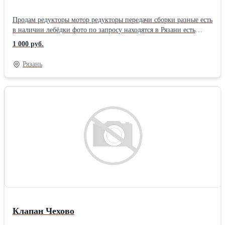
Продам редукторы мотор редукторы передачи сборки разные есть
в наличии лебёдки фото по запросу находятся в Рязани есть
тельферы Болгария резина транспортерная на500 есть мпо2-18
1 000 руб.
мпо2-15 мр1-315 питатель транспортер длинна12 ширина800
новый есть рм650 в железном корпусе, есть рм 350 в железном
Рязань
корпусе а также ч,чс,2ч,ц2у, ц3у, рм,рцд,вк,в,а,ц2,
мпо,змп,мц2с,Тип: Редуктор
Клапан Чехово