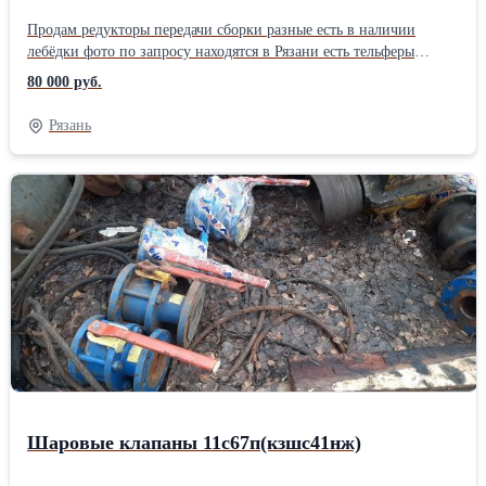
Продам редукторы передачи сборки разные есть в наличии
лебёдки фото по запросу находятся в Рязани есть тельферы
Болгария резина транспортерная на500 есть мпо2-18 мпо2-15
80 000 руб.
мр1-315
Рязань
Шаровые клапаны 11с67п(кзшс41нж)