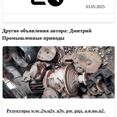
03.05.2025
Другие объявления автора: Дмитрий
Промышленные приводы
Редукторы ч,чс,2ч,ц2у, ц3у, рм, рцд, а,в,вк,ц2,