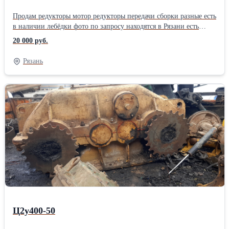
Продам редукторы мотор редукторы передачи сборки разные есть
в наличии лебёдки фото по запросу находятся в Рязани есть
тельферы Болгария резина транспортерная на500 есть мпо2-18
20 000 руб.
мпо2-15 мр1-315 питатель транспортер длинна12 ширина800
Рязань
Ц2у400-50