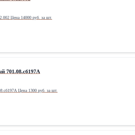
Редуктор промежуточный 8.12.002 Цена 14000 руб. за шт.
й 701.08.сб197А
Клапан паровоздушный 701.08.сб197А Цена 1300 руб. за шт.