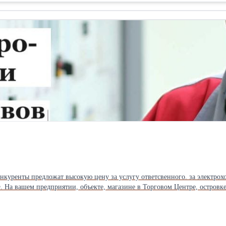
aчeн
аете где найти ответственного за электрохозяйство с группой 4,5? Мы назначим Вам
5 по электробезопасности. Заключим договор или устроим по совместител