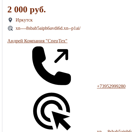
2 000 руб.
Иркутск
xn----8sbab5aiph6avdi6d.xn--p1ai/
Андрей Компания "СпецТех"
+73952999280
xn----8sbab5aiph6