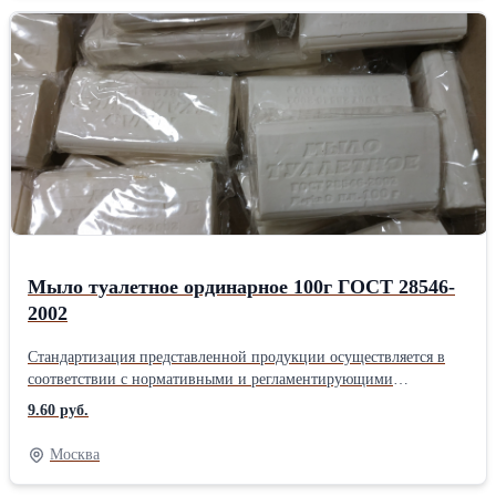
Мыло туалетное ординарное 100г ГОСТ 28546-
2002
Стандартизация представленной продукции осуществляется в
соответствии с нормативными и регламентирующими
показателями государственного стандарта качества - ГОСТ
9.60 руб.
28546-2002. Представляет собой качественное гигиеническое
средство. Данный товар имеет массу отличительных
Москва
особенностей. Отдельно отметим следующее: - бережное
отношение к коже рук, - превосходный уровень состава, -