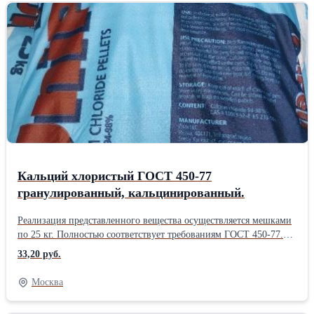
Производство – Россия. Реализуется упаковками по 25 кг.
Получить дополнительную информацию об этом и других
товарах вы сможете, связавшись с нашими сотрудниками, они
будут рады вас проконсультировать.
Кальций хлористый ГОСТ 450-77
гранулированный, кальцинированный.
Реализация представленного вещества осуществляется мешками
по 25 кг. Полностью соответствует требованиям ГОСТ 450-77.
Производство – Россия. Образуется в процессе производства
33,20 руб.
соды. Представляет собой гранулы белого цвета. Наиболее часто
находит себе применение в химической нефтедобывающей и
Москва
нефтеперерабатывающей промышленности, а также в качестве
хладагента в холодильной технике, в строительстве,