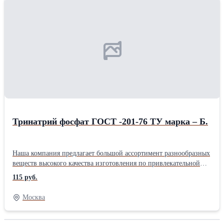
нередко используется для обеззараживания воды. Если у вас
имеется потребность в получении дополнительной информации
о реализуемой продукции, связывайтесь с нашими
сотрудниками, они вас проконсультируют.
Тринатрий фосфат ГОСТ -201-76 ТУ марка – Б.
Наша компания предлагает большой ассортимент разнообразных
веществ высокого качества изготовления по привлекательной
стоимости. Реализуется в виде кристаллов или чешуек, при
115 руб.
длительном хранении слеживается. Эффективно растворяет
жиры, обеспечивает перевод стойкого загрязнения в
Москва
разрыхленный шлам. Полностью соответствует
государственному стандарту качества, разработанного для
данной категории товаров. Имеет большую популярность в