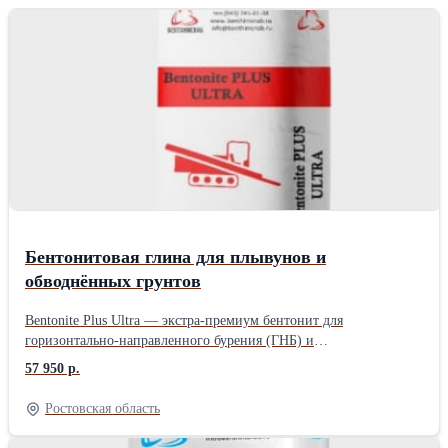
различных областях промышленности. Гарантийный срок
хранения составляет 12 месяцев с даты производства.
Необходимую информацию об этом и других товарах вы
сможете получить, связавшись с нашими сотрудниками.
Бентонитовая глина для плывунов и
обводнённых грунтов
Bentonite Plus Ultra — экстра-премиум бентонит для
горизонтально-направленного бурения (ГНБ) и
микротоннелирования. Создан для особо сложных условий:
57 950 р.
рыхлые и водонасыщенные грунты, текучие плывуны, слои с
высокой фильтрацией, критически нестабильные участки.
Ростовская область
Обеспечивает максимальную стабильность ствола и высокую
скорость бурения даже в самых сложных условиях ГНБ.