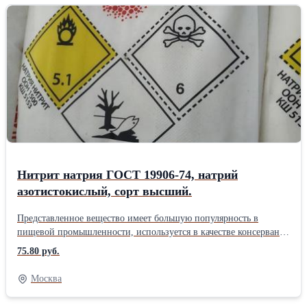
надежность, - безопасность для здоровья человека, -
демократичная стоимость - и многое другое. Производим мыло
туалетное следующих марок: Ординарное, Банное, Детское
Пользуется огромным спросом у заказчиков, поскольку имеет
превосходные значения использования. Дополнительные
вопросы всегда уточняйте, мы проконсультируем и поможем с
выбором.
Нитрит натрия ГОСТ 19906-74, натрий
азотистокислый, сорт высший.
Представленное вещество имеет большую популярность в
пищевой промышленности, используется в качестве консерванта
и улучшителя окраски, в том числе противоморзной добавки
75.80 руб.
применяется при возведении монолитных конструкций из
бетона и железобетона. Также эксплуатируется в химической,
Москва
металлургической, целлюлозно-бумажной промышленности.
Хорошо растворяется в воде. Соответствует требованиям ГОСТ.