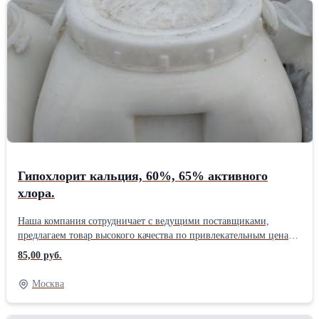
коммунальном хозяйстве для борьбы с гололедом. Обратившись
к нам, вы сможете приобрести качественную продукцию по
привлекательным ценам. Необходимую информацию об этом и
других товарах вы сможете уточнить, связавшись с нашими
специалистами.
Гипохлорит кальция, 60%, 65% активного
хлора.
Наша компания сотрудничает с ведущими поставщиками,
предлагаем товар высокого качества по привлекательным ценам.
Представленная продукция реализуется емкостями объемом по
85,00 руб.
25,40, 50 кг. Производство – Китай. Наибольшую популярность
данное вещество имеет при выполнении работ по
Москва
обеззараживанию поверхностей таких, как оборудование,
посуда, мебель, игрушки, в медицинских учреждениях, а также