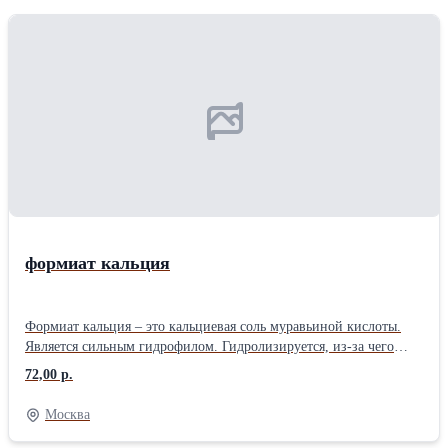
формиат кальция
Формиат кальция – это кальциевая соль муравьиной кислоты.
Является сильным гидрофилом. Гидролизируется, из-за чего
имеет щелочную реакцию. Является антисептиком.Представляет
72,00 р.
собой порошок белого цвета.Применяется в
качестве:антигололедного средства;добавки в бетон, клей и
Москва
штукатурку;составляющего в специальных буровых растворах;