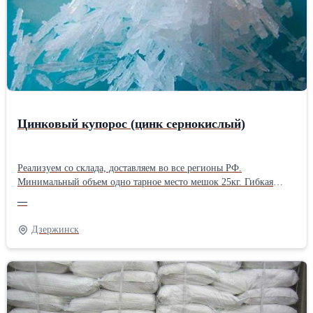
Цинковый купорос (цинк сернокислый)
Реализуем со склада, доставляем во все регионы РФ.
Минимальный объем одно тарное место мешок 25кг. Гибкая
система скидок на объем. В лабораторной практике, в
—
химической промышленности, в производстве вискозы,
искусственного волокна, в текстильной промышленности –
Дзержинск
протрава в целлюлозно-бумажной промышленности –
отбеливатель в производстве минеральных красок, глазурей, в
металлургии (флотореагент), в гальванотехнике, в медицине и
фармацевтике, производство глазных капель, в стоматологии как
микроудобрение и кормовая добавка и др. А также используют в
качестве удобрения для плодовых деревьев.