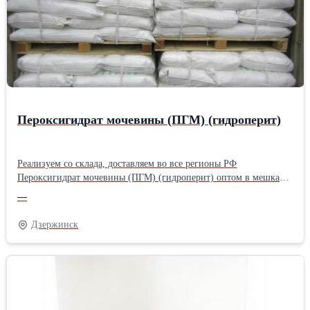
Пероксигидрат мочевины (ПГМ) (гидроперит)
Реализуем со склада, доставляем во все регионы РФ
Пероксигидрат мочевины (ПГМ) (гидроперит) оптом в мешках
по 30 кг. Отгрузка производится со склада в г. Дзержинск
—
Нижегородской обл. Пероксигидрат мочевины оказывает
антибактериальное (антисептическое и дезинфицирующее),
Дзержинск
дезодорирующее, гемостатическое действие. При контакте с
поврежденной кожей или слизистыми оболочками
высвобождается активный кислород, рана очищается.
Фармакологическое действие: антисептическое,
дезинфицирующее, гемостатическое, дезодорирующее.
Применяется для производства синтетических, чистящих и