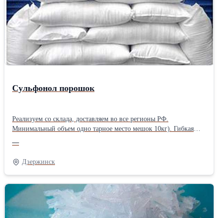
Сульфонол порошок
Реализуем со склада, доставляем во все регионы РФ.
Минимальный объем одно тарное место мешок 10кг). Гибкая
система скидок на объем. Сульфонол предназначен для
—
применения в производстве пастообразных синтетических
моющих средств, в нефтегазодобывающей промышленности для
Дзержинск
увеличения нефтеотдачи пластов, а также в других отраслях
промышленности в качестве поверхностно-активного вещества.