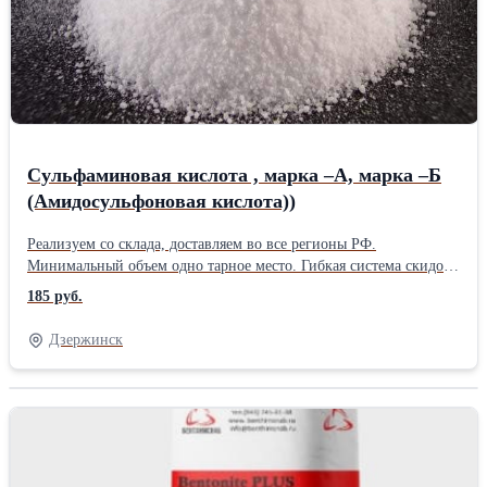
Сульфаминовая кислота , марка –А, марка –Б
(Амидосульфоновая кислота))
Реализуем со склада, доставляем во все регионы РФ.
Минимальный объем одно тарное место. Гибкая система скидок
на объем. Сульфаминовая кислота представляет собой
185 руб.
кристаллический продукт. Кристаллы имеют ромбическую
форму белого или светло-серого цвета. Хорошо растворяется в
Дзержинск
формамиде, умеренно - в воде, не растворяется в
концентрированной серной кислоте и органических
растворителях. Сфера применения
кислоты технической сульфаминовой: Очистка промышленных
аппаратов: - от минеральных отложений (соли жесткости,
окисные пленки, соединения железа); - от пивного и молочного
винного камня, карбоновых отложений. В быту и на