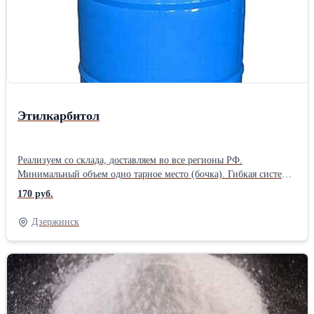
Этилкарбитол
Реализуем со склада, доставляем во все регионы РФ.
Минимальный объем одно тарное место (бочка). Гибкая система
скидок на объем. Этилкарбитол находит применение: в
170 руб.
производстве антифриза и тормозной жидкости; для
ректификации сложных элементов; в парфюмерном
Дзержинск
производстве в качестве растворителя эфирных масел при
создании одеколонов и духов; в качестве абсорбента при осушке
газов; в текстильной промышленности; в фармакологии в
производстве лекарственных препаратов для наружного
применения – благодаря антисептическим свойствам вещество
используется в мазях от ожогов, воспаления