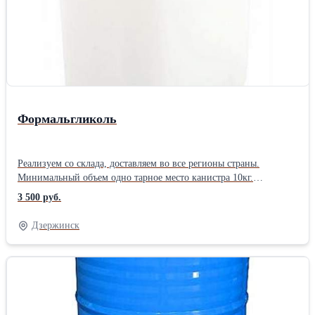
отбеливающих средств.
Формальгликоль
Реализуем со склада, доставляем во все регионы страны.
Минимальный объем одно тарное место канистра 10кг.
Применяют: как экстрагент для масел, жиров и восков; как
3 500 руб.
растворитель для красок и эфиров целлюлозы; как компонент
составов для смыва красок; как стабилизирующий агент для
Дзержинск
галогенуглеводородов; как сомономер при получении
полиацеталей; как текстильно-вспомогательное вещество; в
процессах полимеризации как регулятор роста цепи и
передатчик цепи.