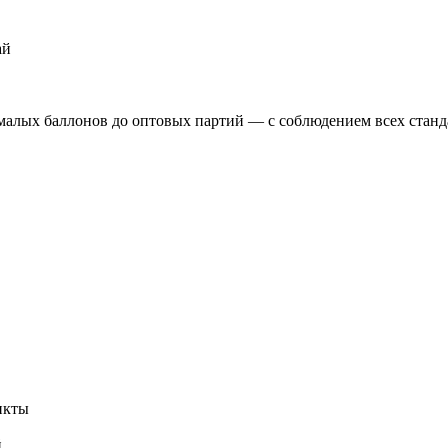
ай
алых баллонов до оптовых партий — с соблюдением всех станда
нкты
й