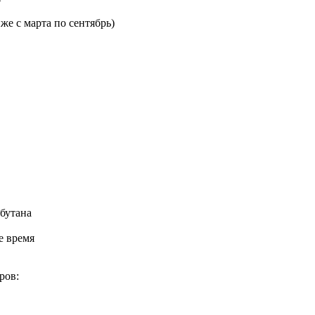
е с марта по сентябрь)
бутана
е время
ров: