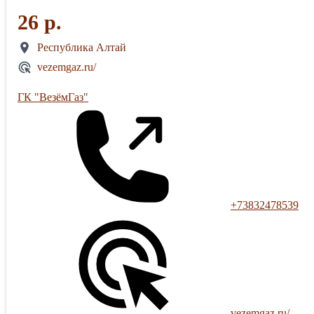
26 р.
Республика Алтай
vezemgaz.ru/
ГК "ВезёмГаз"
+73832478539
vezemgaz.ru/