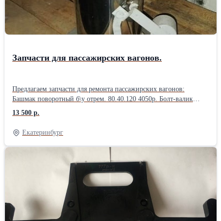
250ТК Запасные части двигателя ЯМЗ 238 (236) Литература
метал. элемент 100.41.010 155р Рукав тормозной Р-17 2550р
(руководство по эксплуатации тепловоза ТГК-2) Комплект
Рукав Р36 15-17гг. новый 350р. Сектор 635р Уплотнитель
дубликатов паспортов на тепловоз ТГК 2 Стоимость, наличие
крепительной крышки 100.10.006, 11441Н,35063-Н 23р Чека
запасных частей по запросу.
145р Шкворень вагонный 1080р E-mail: zm11@mail.ru Веб-сайт:
https://www.ooovss.ru/vagonzap Тел.факс: (343) 247-84-83
Запчасти для пассажирских вагонов.
Предлагаем запчасти для ремонта пассажирских вагонов:
Башмак поворотный б\у отрем. 80.40.120 4050р. Болт-валик
башмака 3935Н 575р. Втулка цапфы траверсы 168.40.185, 415р.
13 500 р.
Клапан унитаза 9690-Н,9739-Н 2000 р. Кран водоразборный
19.054.0800.000, 650р. Крепление кольца и крышки унитаза 23-
Екатеринбург
220.87-00 500р. Кольцо и крышка унитаза 23-220.87-00 2000р.
Муфта соединительная резиновая 2.45.75.08 195р. Мылница
2.45.00.26 455р. Насос ручной Р0,8/30 19700 р. Оттягивающий
болт 3936Н 365р. Подвеска башмака б\у отрем. 80.40.101 1350р.
Пружина фиксатора тормозного башмака 2.45.00.26, 3937Н 185р
Розетка низковольтного штепсельного соединения
(низковольтные пинчи)165 р. Унитаз вагонный купейный
13500р. Хомут-скоба концевого крана 450р. Хомут-скоба
запасного резервуара 850 р. E-mail: zm11@mail.ru Вэб-сайт: