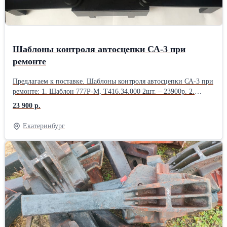
https://www.ooovss.ru/vagonzap Тел.\факс: (343)2478483
Шаблоны контроля автосцепки СА-3 при
ремонте
Предлагаем к поставке. Шаблоны контроля автосцепки СА-3 при
ремонте: 1. Шаблон 777Р-М, Т416.34.000 2шт. – 23900р. 2.
Шаблон 780Р-М, Т416.35.000 3шт.– 33000р. 3. Шаблон 816Р,
23 900 р.
Т416.12.000 1 шт.– 29600р. 4. Шаблон 834Р, Т416.14.000 2шт.–
35400р. 5. Шаблон 938Р, Т416.13.000 1шт.– 9100р. 6. Шаблон
Екатеринбург
800Р, Т416.22.000 2шт.– 59000р. 7. Шаблон 847Р, Т416.23.000
1шт.- 83000р 8. Шаблон 826Р, Т416.19.000 1 шт.- 74300р 9.
Шаблон 797Р, Т416.00.009 1шт.- 11500р. E-mail: zm11@mail.ru
Вэб-сайт: https://www.ooovss.ru/vagonzap Тел.\факс: (343)2478483