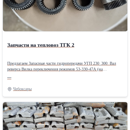
Запчасти на тепловоз ТГК 2
Предлагаем Запасные части гидропередачи УГП 230_300: Вал
реверса Вилка переключения режимов 53-330-47А (на
УГП230_300) Вилка реверса 53-330-48 (на УГП230_300) Валик
—
питательного насоса Муфта режимов 50.330.31 (на УГП
230_300) Муфта реверса 53.330.65 (на УГП 230_300) Шестерня I
Чебоксары
ступени 53-330-08 (на фрикционный вал) Шестерня заднего хода
53-330-70 (на вал реверса) Шестерня (переднего хода) 53-330-64
(на вал реверса) Фильтр масляный щелевой Клапан плавного
трогания 53.336.00 Диск металлический 50-330-83А Диск
металлокерамический 50-330А-82 Золотниковая коробка 50-345-
00 Клапанная коробка 53-358-00 Насос питательный 53-359-00
Насос импульсный 53-356Б-00 (НПл, Г12) Втулка 53-336-02_2