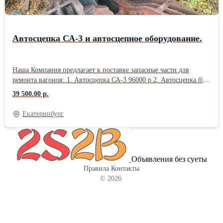
Автосцепка СА-3 и автосцепное оборудование.
Наша Компания предлагает к поставке запасные части для
ремонта вагонов: 1. Автосцепка СА-3 96000 р 2. Автосцепка б\у
освид. 39500р. 3. Аппарат поглощающий Ш2В-90 34520 р 4.
39 500.00 р.
Аппарат ПМКП110 42500р. 5. Аппарат РТ120 освид. 45500р. 6.
Балочка центрирующая 106.00.011 1850р 7. Болт
Екатеринбург
поддерживающий 106.00.006 265р 8. Замкодержатель 1970р 9.
Замок 3500 р. 10. Клин тягового хомута 2370р 11. Кронштейн
106.00.008 750 р 12. Кронштейн 106.00.009 870р. 13.
Планка106.00.004 (005) 15 р 14. Плита упорная 7450р. 15.
Объявления без суеты
Подвеска маятниковая 950р. 16. Подъемник замка 445р 17. Рычаг
Правила
Контакты
расцепной 2380р 18. Тяговый хомут б\у освид. 23200р 19.
© 2026
Тяговый хомут нов. 49600р 20. Цепочка расцепного рычага 485р
21. Шпилька стопорная 106.00.007 (015) 15р E-mail:
zm11@mail.ru Веб-сайт: https://www.ooovss.ru/vagonzap Тел.\факс:
(343) 247-84-83