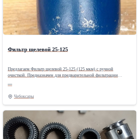
Фильтр щелевой 25-125
Предлагаем Фильтр щелевой 25-125 (125 мкм) с ручной
очисткой. Предназначен для предварительной фильтрации
минеральных масел вязкостью от 7 до 600 мм2/с (сСт). в
—
смазочных системах, а также для фильтрации смазочно-
охлаждающих жидкостей на масляной основе в системах станков
Чебоксары
и других машин при давлении до 6.3 МПа (63 кгс/см2),
температуре масла от 10°С до 55°С и температуре окружающей
среды от минус 60°С до плюс 50°С.