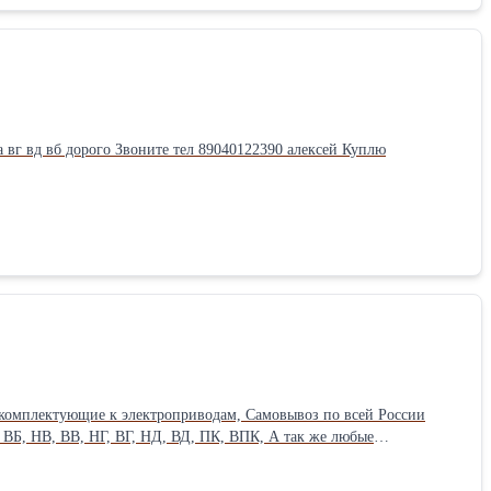
вд вб дорого Звоните тел 89040122390 алексей Куплю
 комплектующие к электроприводам, Самовывоз по всей России
040122390 алексей