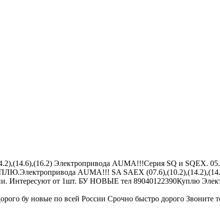
,(14.6),(16.2) Электропривода AUMА!!!Серия SQ и SQEX. 05.2 -0
Ю.Электропривода AUMА!!! SA SAEX (07.6),(10.2),(14.2),(14.
й России. Интересуют от 1шт. БУ НОВЫЕ тел 89040122390Куплю 
 Дорого бу новые по всей России Срочно быстро дорого Звоните 