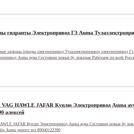
ы гидранты Электропривод ГЗ Auma Тулаэлектропри
ые затворы отводы электропривод Тулаэлектропривод электропривод 
 VAG HAWLE JAFAR Куплю Электропривод Auma аума 
22390 алексей
AR Куплю Электропривод Auma аума Состояние новые бу лежалые Работаем по всей Ро
is Auma дорого тел 89040122390