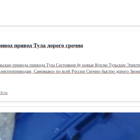
ивод привод Тула дорого срочно
ьские привода привода Тула Состояния бу новые Куплю Тульские Электр
лектроприводам, Самовывоз по всей России Срочно быстро дорого Звони
Югра