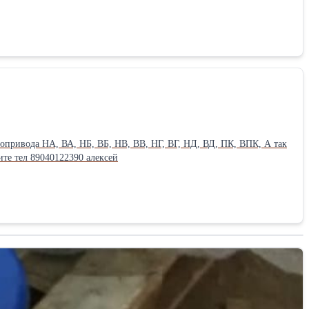
опривода НА, ВА, НБ, ВБ, НВ, ВВ, НГ, ВГ, НД, ВД, ПК, ВПК, А так
те тел 89040122390 алексей