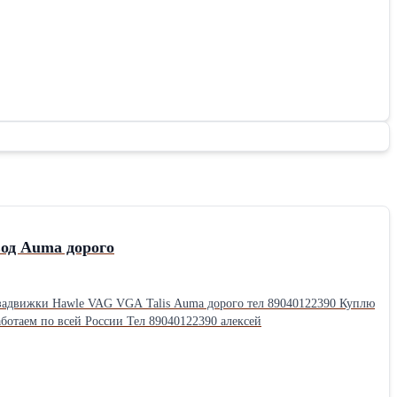
од Auma дорого
задвижки Hawle VAG VGA Talis Auma дорого тел 89040122390 Куплю
задвижки AVK VAG HAWLE JAFAR Куплю Электропривод Auma аума Состояние новые бу лежалые Работаем по всей России Тел 89040122390 алексей