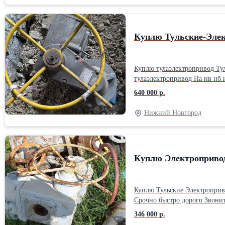
Куплю Тульские-Элек
Куплю тулаэлектропривод Туль
тулаэлектропривод На нв нб н
640 000 р.
Нижний Новгород
Куплю Электропривод
Куплю Тульские Электроприв
Срочно быстро дорого Звоните тел 89040122390 алексей Куплю Тульские Электроп
комплектующие к электроприв
346 000 р.