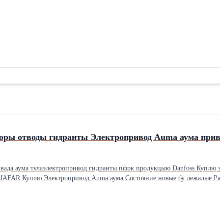
оры отводы гидранты Электропривод Auma аума прив
вада аума тулаэлектропривод гидранты пфрк продукцыю Danfoss Куплю 