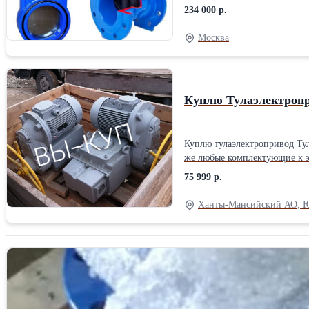
234 000 р.
Москва
Куплю Тулаэлектропр
Куплю тулаэлектропривод Тул
же любые комплектующие к э
75 999 р.
Ханты-Мансийский АО, 