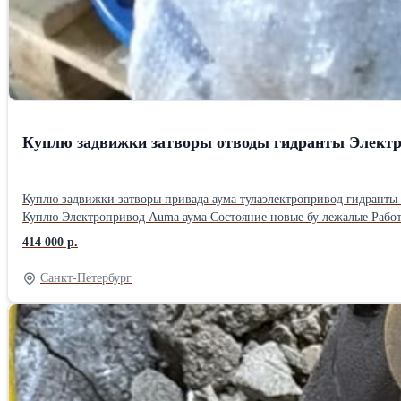
Куплю задвижки затворы отводы гидранты Электр
Куплю задвижки затворы привада аума тулаэлектропривод гидран
414 000 р.
Санкт-Петербург