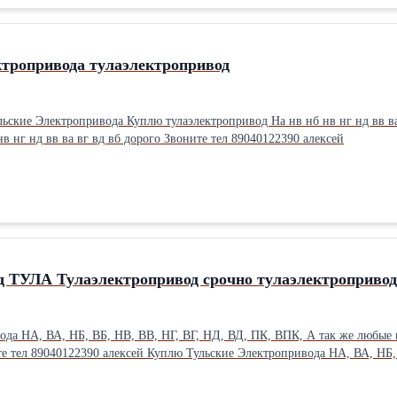
тропривода тулаэлектропривод
ские Электропривода Куплю тулаэлектропривод На нв нб нв нг нд вв ва вг 
в нг нд вв ва вг вд вб дорого Звоните тел 89040122390 алексей
 ТУЛА Тулаэлектропривод срочно тулаэлектропривод
ода НА, ВА, НБ, ВБ, НВ, ВВ, НГ, ВГ, НД, ВД, ПК, ВПК, А так же любые
ривода НА, ВА, НБ, ВБ, НВ, ВВ, НГ, ВГ, НД, ВД, ПК, ВПК, А так же любые
одам, Самовывоз по всей России Срочно быстро дорого Звоните тел 89