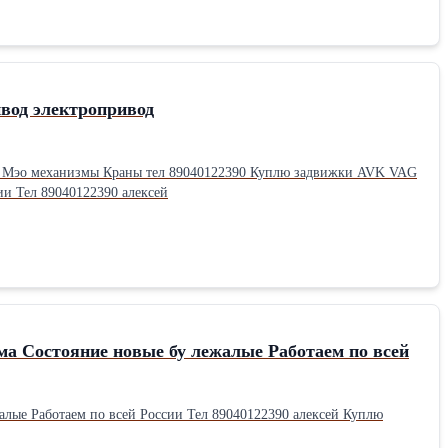
вод электропривод
Гз Мэо механизмы Краны тел 89040122390 Куплю задвижки AVK VAG
HAWLE JAFAR Куплю Электропривод Auma аума Состояние новые бу лежалые Работаем по всей России Тел 89040122390 алексей
Состояние новые бу лежалые Работаем по всей
ссии Тел 89040122390 алексей Куплю