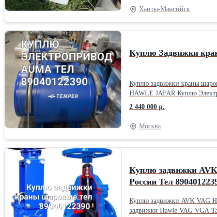
Ханты-Мансийск
Куплю Задвижки кран
Куплю задвижки краны шаров
2 440 000 р.
Москва
Куплю задвижки AVK
России Тел 890401
Куплю задвижки AVK VAG HAWLE JAF
задвижки Hawle VAG VGA Tal