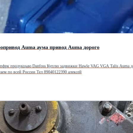
опривод Auma аума привод Auma дорого
ты пфрк продукцыю Danfoss Куплю задвижки Hawle VAG VGA Talis Aum
Куплю Электропривод Auma аума Состояние новые бу лежалые Работаем по всей России Тел 89040122390 алексей