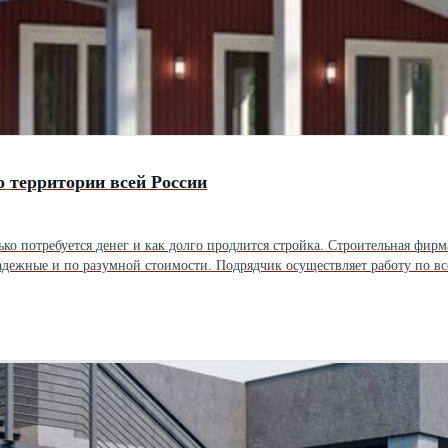
о территории всей России
лько потребуется денег и как долго продлится стройка. Строительная фир
адежные и по разумной стоимости. Подрядчик осуществляет работу по вс
собенности домов от «СК Велес» Каркасные технологии – это не просто современный
построек «СК Велес». Все детали каркаса создаются на производственной
афиксировать демократичные расценки на готовые сооружения. В каталог
 для круглогодичного проживания, варианты с террасами, мансардами и
ой подход позволит рационально распределить деньги и не переплачиват
амерной сушки, инновационные утеплители, ветро- и влагозащитные ме
нно каркасные технологии? Все
рельефами