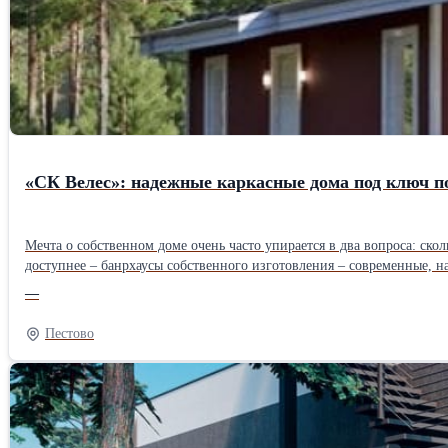
«СК Велес»: надежные каркасные дома под ключ п
Мечта о собственном доме очень часто упирается в два вопроса: ско
доступнее – банрхаусы собственного изготовления – современные, н
постоянного проживания, а в зависимости от бюджета доступны разнообразные комплектации: с отделкой и без нее. О
—
тренд, а проработанная инженерная система, лежащая в основе всех 
этапе и исключить наценки посредников, что и дает возможность з
Пестово
компактные дачные домики для сезонного отдыха, просторные дома
можно адаптировать под особенности участка и запросы заказчика. И подчеркнем, что заказчик лично решает, на каком этапе ему удобнее получить дом: в виде комплекта для самостоятельной сборки, в
варианте «теплый контур» или «под ключ» с финишной отделкой. Так
современном производстве применяются добротные пиломатериалы к
обеспечить долгий срок службы конструкции и хорошие технические параметры. Конкурентные преимущества каркасных домов Почему все больше жителей предпочитают име
просто: у этих конструкций имеется немало объективных преимуществ: • Функциональность. Каркасные дома хорошо вписываются в разнообразные условия застройки, включая участки со сложными 