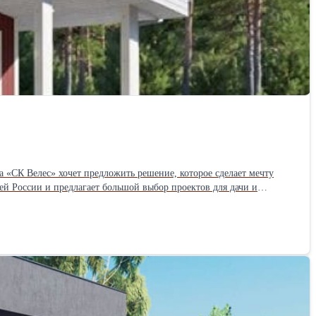
ма «СК Велес» хочет предложить решение, которое сделает мечту
ей России и предлагает большой выбор проектов для дачи и
 базе компании, что позволяет контролировать качество на каждом
е поставщика «СК Велес» предложены проекты под разные задачи:
 остальными планировочными решениями. К тому же любой проект
ь за ненужные на этом этапе виды работ. На собственном
мбраны, а также высоконадежные системы крепления. Это позволяет