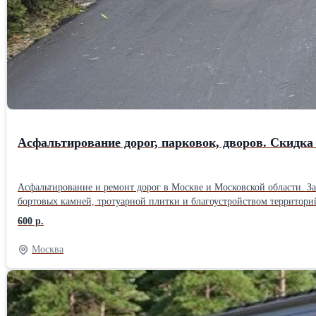
Асфальтирование дорог, парковок, дворов. Скидка 
Асфальтирование и ремонт дорог в Москве и Московской области. Занимаемся укладкой асфальта любой сложности, ямочным ремонтом, строительством дорог, укладкой асфальтовой крошки, установкой
бортовых камней, тротуарной плитки и благоустройством территорий. Работаем под ключ: от подготов
под ваш бюджет и бесплатно составим 3–5 вариантов сметы. При объёме от 1500 м2 даём скидку до 10%. Берёмся и за небольшие заказы — дворы, парковки, подъезды, отмостки. Используем качественный
600 р.
асфальт с проверенных заводов, современную технику и опытные бригады. Гарантируем соблюдение сроков и техноло
Звоните или пишите — ответим на все вопросы и приедем посмотрет
Москва