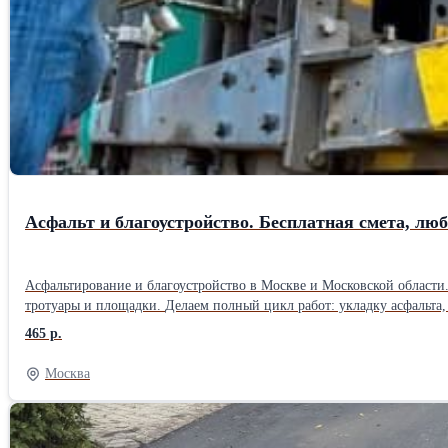
Асфальт и благоустройство. Бесплатная смета, лю
Асфальтирование и благоустройство в Москве и Московской области. Компания ДСК Асфальт-Строй 24 работает с 2006 года. За это время выполнили сотни объектов: дороги, парковки, дворы, дачные участ
тротуары и площадки. Делаем полный цикл работ: укладку асфальта, ямочный ремонт, укладку асфальтовой крошки, установку бордюров, тротуарной плитки, подготовку основания и благоустройство
территории. Выезд специалиста и составление сметы — бесплатно. Есть собственный парк техники, поэтому не зависим от аренды и можем оперативно выходить на объект. Берём заказы любого объёма — от
465 р.
небольших площадок до крупных территорий. При объёме от 1500 м2 даём скидку до 10%. Цены начинаются от 465 руб./м2. Если найдёте предложени
выгодные условия. Работаем строго по технологиям, соблюдаем сроки и даём гарантию на покрытие. Позвоните или оставьте заявку на сайте — приедем, посмотрим объект и посчитаем стоимость без
Москва
обязательств.