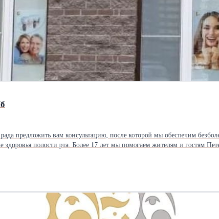
Пб
 рада предложить вам консультацию, после которой мы обеспечим безбол
 здоровья полости рта. Более 17 лет мы помогаем жителям и гостям Пет
кже на использовании современного оборудования в каждом кабинете. В нашем спектре услу
Звоните и записывайтесь на прием прямо сейчас! Не откладывайте забот
последствиям. Посетите наш официальный сайт, где найдете много полез