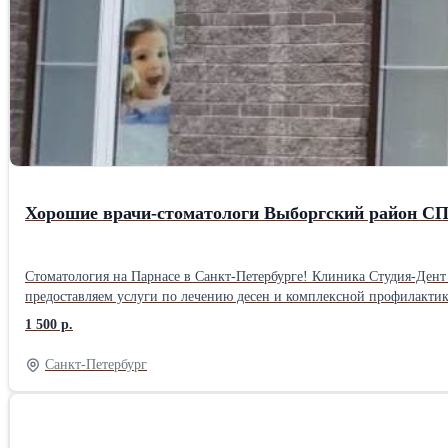
Хорошие врачи-стоматологи Выборгский район С
Стоматология на Парнасе в Санкт-Петербурге! Клиника Студия-Дент
предоставляем услуги по лечению десен и комплексной профилактике
на команде высококвалифицированных специалистов, отобранных главным врачом, а та
1 500 р.
протезирование, имплантация, отбеливание зубов и многое другое! 
Санкт-Петербург