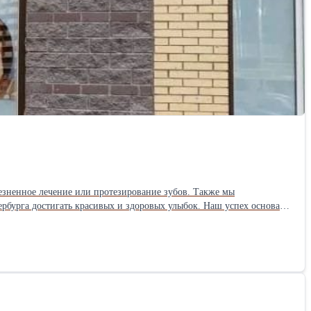
езненное лечение или протезирование зубов. Также мы
ербурга достигать красивых и здоровых улыбок. Наш успех основан
г: лечение, удаление,
у о своих зубах — любое промедление может привести к серьезным
ной информации. Спасибо, что выбрали нас! ЛО-78-01-008387, 4 декабря 2017г. ООО «Студия Дент»