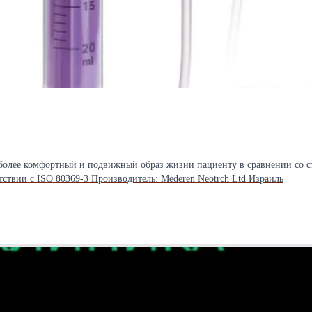
 более комфортный и подвижный образ жизни пациенту в сравнении со 
тствии с ISO 80369-3 Производитель: Mederen Neotrch Ltd Израиль