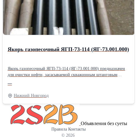
Фильтропакет 8Д2.966.034-17; Фильтропакет 8Д2.966.034-18;
фильтродиск 8Д6.270.001-1; фильтродиск 8Д6.270.001-2;
фильтродиск 8Д6.270.001-3; Продам фильтродиск 8Д6.270.001-4;
фильтродиск 8Д6.270.001-5; фильтродиск 8Д6.270.001-6
Якорь газопесочный ЯГП-73-114 (ЯГ-73.001.000)
Якорь газопесочный ЯГП-73-114 (ЯГ-73.001.000) предназначен
для очистки нефти, засасываемой скважинным штанговым
насосом из нефтяного пласта. Якорь газопесочный ЯГ-73.001.000
—
своей внутренней конической резьбой крепится на колонне
системы НКТ. Якорь газопесочный ЯГ-73.001.000 состоит из
Нижний Новгород
корпуса, муфты, сетки, гильзы, кожуха, башмака, пробки. На
конце корпуса имеется резьба, на которую навинчена муфта. На
среднюю часть корпуса установлена сетка из нержавеющей
стали. На муфту установлена гильза, имеющая на своей
Объявления без суеты
поверхности расположенные в последовательных сечениях 3
Правила
Контакты
отверстия Ø12 мм, 4 отверстия Ø14 мм, 5 отверстий Ø16 мм. На
© 2026
муфту установлен также кожух, прикрывающий отверстия на