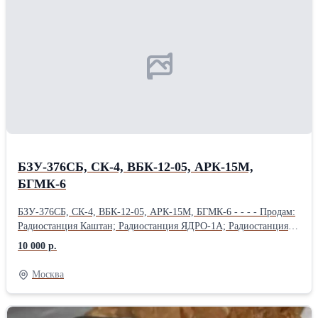
насосы НП-96М; насосы 4020; насосы НП-103А; насосы
НП-92А5; насосы РСФ-59А; насосы 888; Куплю: насосы НР-59А;
электромеханизм МПК-14МТВ 2 и 3 серий; электромеханизм
МПК-5А; электромеханизм МП-250; электромеханизм
МП-750ТВ; электромагнит ЭМТ-123; Куплю: кран КЭ53-8;
клапан МКВ-251А; клапан МКТ-361А; кран КЭ55-5; клапан
МКТ-17Б / МКТ-17М;
БЗУ-376СБ, СК-4, ВБК-12-05, АРК-15М,
БГМК-6
БЗУ-376СБ, СК-4, ВБК-12-05, АРК-15М, БГМК-6 - - - - Продам:
Радиостанция Каштан; Радиостанция ЯДРО-1А; Радиостанция
Р-852; Радиостанция Р-855УМ; Радиостанция Баклан-20;
10 000 р.
Радиостанция Баклан-5; Продам: Радиостанция Ландыш-5;
Радиостанция Р-863; Преобразователь однофазный ПОС-1000Б;
Москва
Блок сбора полётной информации БСПИ-4-2; Продам:
Автоматический Радиокомпас АРК-15М; Речевой информатор
РИ-65-10; Магнитафон П-503БС; Автоматический Радиокомпас