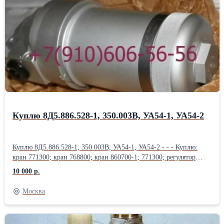
АРК-УД; Продам: Блок регулирования напряжения
БРН120Т5А-2С; Блок регулирования защиты БРЗУ115ВО; Блок
регулирования защиты БРЗУ115В-2С; Блок контроля крена
БКК-18; Продам: Блок контроля крена БКК-18БР; Блок защиты и
управления БЗУ-376СБ; Блок усилителей БКН-115В;
Вычислитель продольного канала ВПК-12-05 2С; Продам:
Вычислитель продольного канала ВБК-12-05 2С; Блок
гиромагнитного курса БГМК-6; Блок согласование курса СК-4;
Блок усилителей сервопривода БУС-58;
Куплю 8Д5.886.528-1, 350.003В, УА54-1, УА54-2
Куплю 8Д5.886.528-1, 350.003В, УА54-1, УА54-2 - - - Куплю:
кран 771300; кран 768800; кран 860700-1; 771300; регулятор
881200-2; датчик УА54-1; датчик УА54-2; Клапан 1890А-2Т;
10 000 р.
Куплю: Заправочный агрегат 583900; Кран масляный 768800;
Клапан зарядный 800600-1; Куплю: Кран перелива топлива
Москва
860700-1; Топливный регулятор 881200-2; датчик П-77 вар. 2;
датчик ДПС; дачик УА54-1; датчик УА54-2; Куплю: Блок
сигнализации УСБ-М; Насос Э26Г; 8Д5.886.528-01; Кран