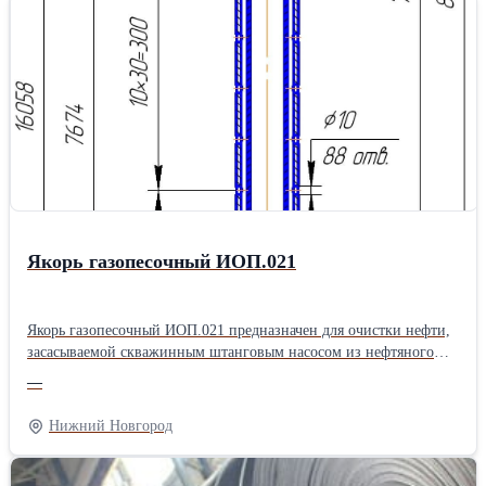
сельскохозяйственных, дорожных, транспортных машин, для
перекачки неагрессивных жидкостей.
Якорь газопесочный ИОП.021
Якорь газопесочный ИОП.021 предназначен для очистки нефти,
засасываемой скважинным штанговым насосом из нефтяного
пласта. Якорь газопесочный ИОП.021 состоит из верхнего
—
корпуса, нижнего корпуса, патрубка, соединительных муфт,
внутренней трубы и пробки. Все детали якоря за исключением
Нижний Новгород
внутренней трубы имеют резьбы НКТ73 ГОСТ 633-80 с шагом
2,54 мм. Для забора рабочей среды из затрубного пространства
верхний корпус имеет 88 отверстий Ø10мм. Характеристики: -