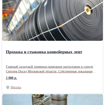
диаметр эксплуатационной колонны…114, 146, 168; -
габаритные размеры: длина 16058 мм, диаметр Ø89 мм; - масса
22,2 кг; - рабочий диапазон пропускной способности до 200 м3/
сут.
Продажа и стыковка конвейерных лент
Главный складской терминал компании расположен в городе
Сергиев Посад Московской области. Собственные локальные
производства расположены в городе Санкт-Петербурге, Ростове
2 000 р.
на Дону, Ярославле. ООО «Велес Групп» специализируется на
производстве РТИ и ПВХ изделий для различных отраслей
Москва
промышленности, строительства и сельского хозяйства.
Компания является дистрибутором как отечественных заводов
“Курскрезинотехника”, “Ярославль-Резинотехника” (ЯРТ),
“Красный Треугольник”, так и зарубежных фирм Sava