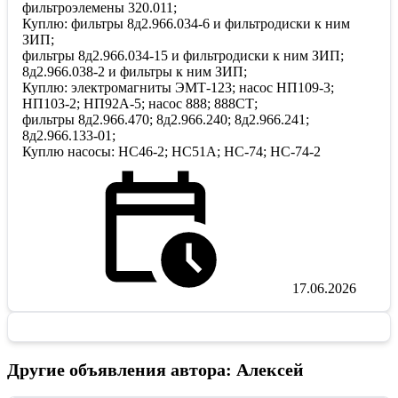
фильтроэлемены 320.011;
Куплю: фильтры 8д2.966.034-6 и фильтродиски к ним
ЗИП;
фильтры 8д2.966.034-15 и фильтродиски к ним ЗИП;
8д2.966.038-2 и фильтры к ним ЗИП;
Куплю: электромагниты ЭМТ-123; насос НП109-3;
НП103-2; НП92А-5; насос 888; 888СТ;
фильтры 8д2.966.470; 8д2.966.240; 8д2.966.241;
8д2.966.133-01;
Куплю насосы: НС46-2; НС51А; НС-74; НС-74-2
17.06.2026
Другие объявления автора: Алексей