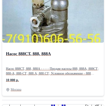
перекрывной 771300; 8д2.966.037-2; Куплю: Н5810-820; СП-70;
8д2.966.038-2; 350.003В; 8д5.886.528-1; 8д2.966.022-7; свечи
СП-06ВП3; СП-51; СПН4-3Т; Куплю: 8д2.966.037-2 и зип к ним;
фильтр 8д2.966.038-2 и зип к ним; фильтроэлемент 8д2.966.034-
4; фильтроэлемент 8д2.966.034-6;
Насос 888СТ, 888, 888А
Насос 888СТ, 888, 888А - - - - Продам насосы 888; 888А; 888СТ;
888-А; 888-СТ; 888.А; 888.СТ; Условное обозначение - 888
Привод - от ротора двигателя Направление вращения (если
10 000 р.
смотреть со стороны хвостовика) - правое Максимальное число
оборотов, об/мин - 5100 Рабочая жидкость - топливо,
Москва
применяемое на двигателе Топливный насос 888 - предназначен
для двигателя АИ-20 (ПАЭС-2500), так же возможно
применение в стендовом оборудовании, гидросистемах