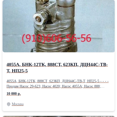
4055А, БНК-12ТК, 888СТ, 623КП, ДЦН44С-ТВ-
Т, НП25-5
4055А, БНК-12ТК, 888СТ, 623КП, ДЦН44С-ТВ-Т, НП25-5 - - - -
Продам Насос 29-623; Насос 4020; Насос 4055А; Насос 888;
Насос 888А; Насос 888СТ; Насос 890; Насос 890С; Насос 892АМ;
10 000 р.
Продам Насос 918 (МТ-800 ); Насос 918А ( МТ-800 );
Насос 918Б ( МТ-800 ); Насос БНК-10ТК; Насос БНК-12ТК;
Москва
Насос 4062 ( МТ-800 ); Насос 435ФТ; Продам
Насос 463Б (МВ-280Б); Насос 465А; Насос 465Д (МП-6000-2с);