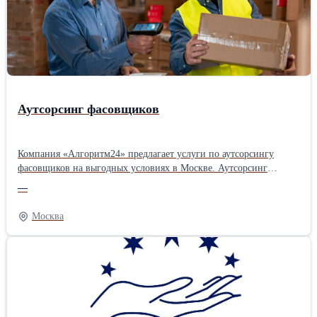
Аутсорсинг фасовщиков
Компания «Алгоритм24» предлагает услуги по аутсорсингу
фасовщиков на выгодных условиях в Москве. Аутсорсинг
фасовщиков становится важным инструментом для компаний,
—
стремящихся оптимизировать процессы и оперативно закрывать
потребности в рабочей силе. Услуга направлена на помощь с
Москва
профессиональным выполнением задач в производственной,
торговой и логистической сферах. Ознакомиться с информацией
Вы можете на нашем сайте