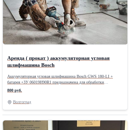
выполнена из высококачественной стали. Режущие кромки
имеют твердость HRC 52...56. Благодаря пластиковому кейсу в
комплекте инструмент легко хранить и транспортировать.
Технические характеристики ножниц КВТ 59948 Max диаметр
кабеля, мм 53 Кабель сталь Длина, мм 600 Диэлектрическое
покрытие нет Усилие, т 8 Габариты без упаковки, мм
735х210х110 г. Волгоград
Аренда ( прокат ) аккумуляторная угловая
шлифмашина Bosch
Аккумуляторная угловая шлифмашина Bosch GWS 180-LI +
батарея +ЗУ 06019H90R1 предназначена для обработки
(шлифовка, зачистка) и резки металлических изделий.
800 руб.
Бесщеточный двигатель отличается высокой
производительностью и долгим сроком службы. Клавиша
Волгоград
включения фиксируется в рабочем положении, что исключает
необходимость постоянно держать на нем палец. Технические
характеристики Bosch GWS 180-LI 06019H90R1 * Диаметр
диска, мм Частота вращения шпинделя, об/мин 11000 125
Посадочный диаметр, мм Тип двигателя бесщеточный 22.2