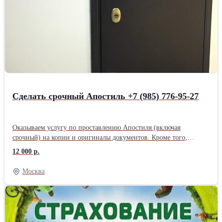
Сделать срочный Апостиль +7 (985) 776-95-27
Оказываем услугу по проставлению Апостиля (включая
срочный) на копии и оригиналы документов. Кроме того,
выполняем ускоренную легализацию документов, в том числе
12 000 р.
перевод и нотариальное заверение. Офис в центре Москвы в
шаговой доступности от метро Маяковская. Имеем огромный
Москва
практический опыт.