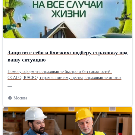
Защитите себя и близких: подберу страховку под
вашу ситуацию
Помогу оформить страхование быстро и без сложностей:
ОСАГО, КАСКО, страхование имущества, страхование ипотеки,
здоровья и путешествий. Подберу варианты от надёжных
—
страховых компаний, объясню, что входит в покрытие, и покажу,
где можно сэкономить. Работаю онлайн. Звоните или пишите —
Москва
консультация бесплатная.