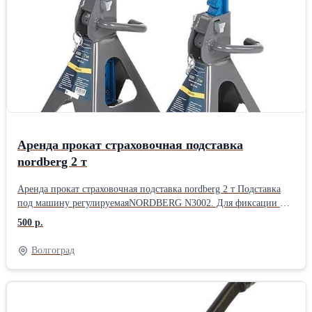
транспортировки. Технические характеристики домкрата KRAFT
820003 Грузоподъемность 2.5 т Высота подхвата 135 мм Высота
подъема 385 мм Рабочий ход 250 мм Материал корпуса металл
Фиксатор нет Поворотная рукоятка нет Двухцилиндровый нет С
педалью нет Тип привода гидравлический Вес нетто 11.6 кг
Кейс да . г. Волгоград
Аренда прокат страховочная подставка
nordberg 2 т
Аренда прокат страховочная подставка nordberg 2 т Подставка
под машину регулируемаяNORDBERG N3002. Для фиксации и
страховки при поднятии автомобиля, для выполнения
500 р.
ремонтных работ. Высота подхвата регулируется. В комплекте
резиновая насадка Безопасная фиксация автомобиля, благодаря
Волгоград
зубчатому механизму фиксации штанги. Простота в
эксплуатации. Пластины на опорах увеличивают устойчивостьи
защищают поверхность пола в цеху от продавливания.
Стандартная высота подъема. Эргономичная ручка регулировки