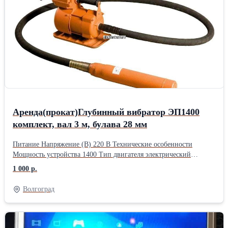
Аренда(прокат)Глубинный вибратор ЭП1400
комплект, вал 3 м, булава 28 мм
Питание Напряжение (В) 220 В Технические особенности
Мощность устройства 1400 Тип двигателя электрический
Дополнительная информация Частота вибрации (виб/мин) 3000
1 000 р.
Длина булавы 3 м Диаметр булавы вибратора (мм) 28 Масса
вибронаконечника (кг) 1.54 Высокочастотчный да Способ
Волгоград
питания инструмента от электрической сети Страна
производства Китай Комплектация Глубинный вибратор для
бетона ЭП-1400, вал 3 м., наконечник 28 мм / упаковка Габариты
Длина упаковки 80 см Высота упаковки 36 см Ширина упаковки