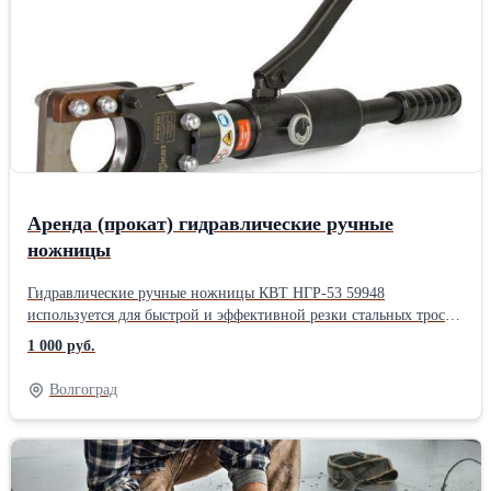
высоты подхвата. Комплект - 2 шт. Подставка для фиксации и
страховки при поднятии автомобиля, для выполнения
ремонтных работ. Высота подхвата регулируется.Безопасная и
быстрая фиксация.Простота в эксплуатации. Технические
характеристики подставки NORDBERG N3002 Тип подставка
страховочная Max рабочая высота 418 мм Min рабочая высота 268
мм Грузоподъемность 2 т Вес нетто 5.4 кг Материал корпуса
металл Диаметр опоры 85 мм Количество в комплекте 2 шт
Длина рукояти 35 мм Тип привода механический Кейс нет г.
Волгоград https://youtu.be/jTYxIDyWU-Q
Аренда (прокат) гидравлические ручные
ножницы
Гидравлические ручные ножницы КВТ НГР-53 59948
используется для быстрой и эффективной резки стальных тросов
6х7 – диаметром до 25 мм; 6х19, 6х37 – диаметром до 30 мм,
1 000 руб.
стальных канатов 1х7 – диаметром до 15 мм; 1х19, 1х37–
диаметром до 20 мм, проводов АС, АСК, СИП-3 диаметром до
Волгоград
53 мм, прутков из низкоуглеродистой стали диаметром до 22 мм,
кабелей с проволочной броней диаметром до 20 мм и ленточной
броней диаметром до 53 мм, а также телефонных кабелей
диаметром до 53 мм. Инструмент обладает повышенным
рабочим ресурсом, так как его конструкция полностью