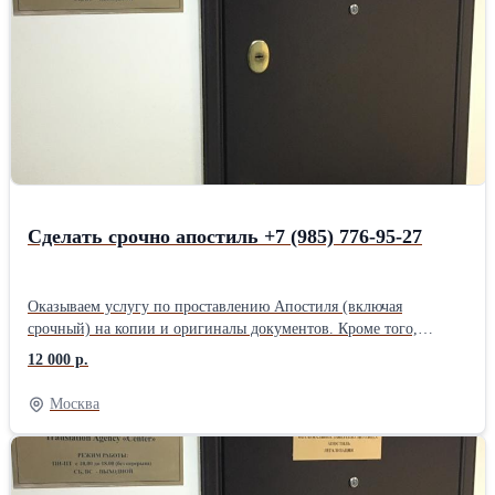
Резьба шпинделя Габариты без упаковки, мм 348х120 *
Напряжение аккумулятора, В Вес нетто, кг 1/6 18 * Тип
аккумулятора Li-Ion * Емкость аккумулятора, А*ч 4 Г.
ВолгоградПроизводитель: Bosch GWS 180-LI
Сделать срочно апостиль +7 (985) 776-95-27
Оказываем услугу по проставлению Апостиля (включая
срочный) на копии и оригиналы документов. Кроме того,
выполняем ускоренную легализацию документов, в том числе
12 000 р.
перевод и нотариальное заверение. Офис в центре Москвы в
шаговой доступности от метро Маяковская. Имеем огромный
Москва
практический опыт.