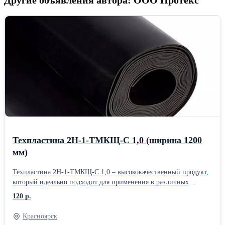
Техпластина 2Н-1-ТМКЩ-С 1,0 (ширина 1200
мм)
Техпластина 2Н-1-ТМКЩ-С 1,0 – высококачественный продукт,
который идеально подходит для применения в различных
сферах. Изготавливаемая согласно стандарту ГОСТ 7338-90, эта
120 р.
резиновая пластина является неформовой и производится на
вулканизаторах непрерывного действия. Отличительной чертой
Красноярск
техпластины является её рабочее давление до 0.1 Мпа, что делает