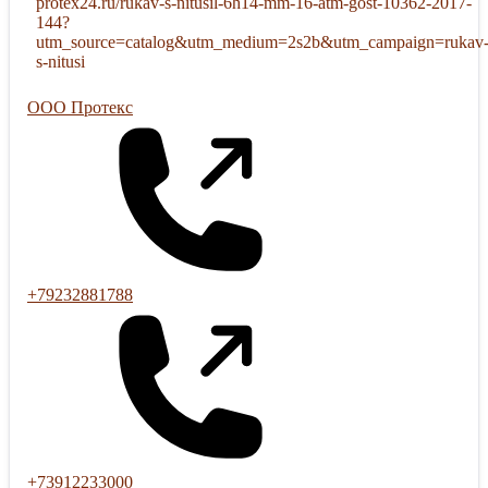
protex24.ru/rukav-s-nitusil-6h14-mm-16-atm-gost-10362-2017-
144?
utm_source=catalog&utm_medium=2s2b&utm_campaign=rukav
s-nitusi
ООО Протекс
+79232881788
+73912233000