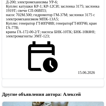
Д-200; электромеханизмы УР-6;
Куплю: катушки КР-1; КР-12СИ; заслонка 3175; заслонка
1919Т; свечи СП-06ВП3;
насос 702М.500; гидромотор ГМ-37М; заслонки 3175 с
электромеханизмом МПК-13А5;
Куплю: генератор ГТ40ПЧ8В; генераторГТ40ПЧ6; кран
ГА-77В;
краны ГА-172-00-2/Т; насосы БНК-10ТК; БНК-10КФН;
электромагниты ЭМТ-123;
15.06.2026
Другие объявления автора: Алексей