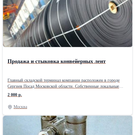
габаритные размеры: длина 16058 мм, диаметр Ø89 мм; - масса
22,2 кг; - рабочий диапазон пропускной способности до 200 м3/
сут.
Продажа и стыковка конвейерных лент
Главный складской терминал компании расположен в городе
Сергиев Посад Московской области. Собственные локальные
производства расположены в городе Санкт-Петербурге, Ростове
2 000 р.
на Дону, Ярославле. ООО «Велес Групп» специализируется на
производстве РТИ и ПВХ изделий для различных отраслей
Москва
промышленности, строительства и сельского хозяйства.
Компания является дистрибутором как отечественных заводов
“Курскрезинотехника”, “Ярославль-Резинотехника” (ЯРТ),
“Красный Треугольник”, так и зарубежных фирм Sava
(Словения), Dunlop (Нидерланды), NILOS, Optibelt (Германия),