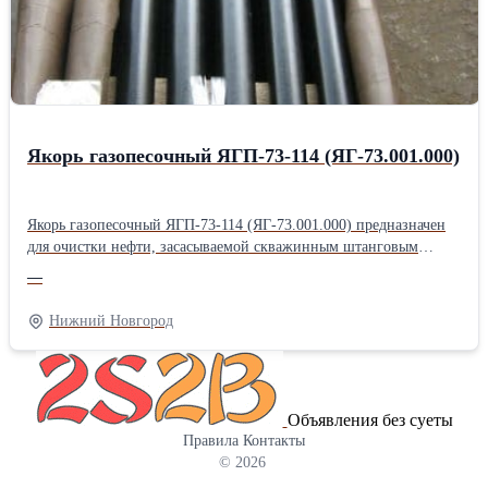
фильтродиск 8Д6.270.001-1; фильтродиск 8Д6.270.001-2;
фильтродиск 8Д6.270.001-3; Продам фильтродиск 8Д6.270.001-4;
фильтродиск 8Д6.270.001-5; фильтродиск 8Д6.270.001-6
Якорь газопесочный ЯГП-73-114 (ЯГ-73.001.000)
Якорь газопесочный ЯГП-73-114 (ЯГ-73.001.000) предназначен
для очистки нефти, засасываемой скважинным штанговым
насосом из нефтяного пласта. Якорь газопесочный ЯГ-73.001.000
—
своей внутренней конической резьбой крепится на колонне
системы НКТ. Якорь газопесочный ЯГ-73.001.000 состоит из
Нижний Новгород
корпуса, муфты, сетки, гильзы, кожуха, башмака, пробки. На
конце корпуса имеется резьба, на которую навинчена муфта. На
среднюю часть корпуса установлена сетка из нержавеющей
стали. На муфту установлена гильза, имеющая на своей
Объявления без суеты
поверхности расположенные в последовательных сечениях 3
Правила
Контакты
отверстия Ø12 мм, 4 отверстия Ø14 мм, 5 отверстий Ø16 мм. На
© 2026
муфту установлен также кожух, прикрывающий отверстия на
гильзе и обеспечивающий за счёт разницы давлений