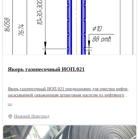
перекачки неагрессивных жидкостей.
Якорь газопесочный ИОП.021
Якорь газопесочный ИОП.021 предназначен для очистки нефти,
засасываемой скважинным штанговым насосом из нефтяного
пласта. Якорь газопесочный ИОП.021 состоит из верхнего
—
корпуса, нижнего корпуса, патрубка, соединительных муфт,
внутренней трубы и пробки. Все детали якоря за исключением
Нижний Новгород
внутренней трубы имеют резьбы НКТ73 ГОСТ 633-80 с шагом
2,54 мм. Для забора рабочей среды из затрубного пространства
верхний корпус имеет 88 отверстий Ø10мм. Характеристики: -
диаметр эксплуатационной колонны…114, 146, 168; -