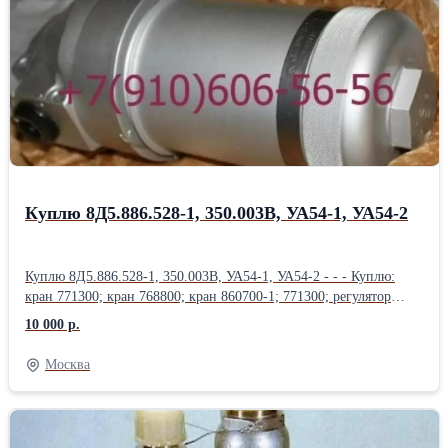
БРН120Т5А-2С; Блок регулирования защиты БРЗУ115ВО; Блок
регулирования защиты БРЗУ115В-2С; Блок контроля крена
БКК-18; Продам: Блок контроля крена БКК-18БР; Блок защиты и
управления БЗУ-376СБ; Блок усилителей БКН-115В;
Вычислитель продольного канала ВПК-12-05 2С; Продам:
Вычислитель продольного канала ВБК-12-05 2С; Блок
гиромагнитного курса БГМК-6; Блок согласование курса СК-4;
Блок усилителей сервопривода БУС-58;
Куплю 8Д5.886.528-1, 350.003В, УА54-1, УА54-2
Куплю 8Д5.886.528-1, 350.003В, УА54-1, УА54-2 - - - Куплю:
кран 771300; кран 768800; кран 860700-1; 771300; регулятор
881200-2; датчик УА54-1; датчик УА54-2; Клапан 1890А-2Т;
10 000 р.
Куплю: Заправочный агрегат 583900; Кран масляный 768800;
Клапан зарядный 800600-1; Куплю: Кран перелива топлива
Москва
860700-1; Топливный регулятор 881200-2; датчик П-77 вар. 2;
датчик ДПС; дачик УА54-1; датчик УА54-2; Куплю: Блок
сигнализации УСБ-М; Насос Э26Г; 8Д5.886.528-01; Кран
перекрывной 771300; 8д2.966.037-2; Куплю: Н5810-820; СП-70;