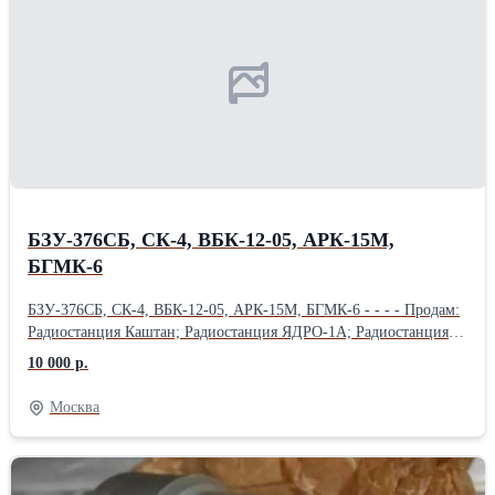
НП-92А5; насосы РСФ-59А; насосы 888; Куплю: насосы НР-59А;
электромеханизм МПК-14МТВ 2 и 3 серий; электромеханизм
МПК-5А; электромеханизм МП-250; электромеханизм
МП-750ТВ; электромагнит ЭМТ-123; Куплю: кран КЭ53-8;
клапан МКВ-251А; клапан МКТ-361А; кран КЭ55-5; клапан
МКТ-17Б / МКТ-17М;
БЗУ-376СБ, СК-4, ВБК-12-05, АРК-15М,
БГМК-6
БЗУ-376СБ, СК-4, ВБК-12-05, АРК-15М, БГМК-6 - - - - Продам:
Радиостанция Каштан; Радиостанция ЯДРО-1А; Радиостанция
Р-852; Радиостанция Р-855УМ; Радиостанция Баклан-20;
10 000 р.
Радиостанция Баклан-5; Продам: Радиостанция Ландыш-5;
Радиостанция Р-863; Преобразователь однофазный ПОС-1000Б;
Москва
Блок сбора полётной информации БСПИ-4-2; Продам:
Автоматический Радиокомпас АРК-15М; Речевой информатор
РИ-65-10; Магнитафон П-503БС; Автоматический Радиокомпас
АРК-УД; Продам: Блок регулирования напряжения