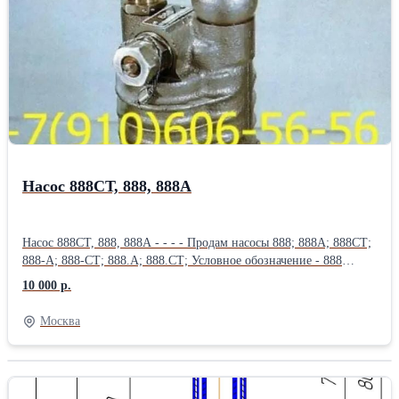
8д2.966.038-2; 350.003В; 8д5.886.528-1; 8д2.966.022-7; свечи
СП-06ВП3; СП-51; СПН4-3Т; Куплю: 8д2.966.037-2 и зип к ним;
фильтр 8д2.966.038-2 и зип к ним; фильтроэлемент 8д2.966.034-
4; фильтроэлемент 8д2.966.034-6;
Насос 888СТ, 888, 888А
Насос 888СТ, 888, 888А - - - - Продам насосы 888; 888А; 888СТ;
888-А; 888-СТ; 888.А; 888.СТ; Условное обозначение - 888
Привод - от ротора двигателя Направление вращения (если
10 000 р.
смотреть со стороны хвостовика) - правое Максимальное число
оборотов, об/мин - 5100 Рабочая жидкость - топливо,
Москва
применяемое на двигателе Топливный насос 888 - предназначен
для двигателя АИ-20 (ПАЭС-2500), так же возможно
применение в стендовом оборудовании, гидросистемах
сельскохозяйственных, дорожных, транспортных машин, для