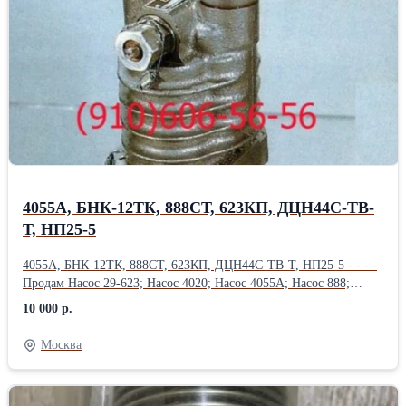
4055А, БНК-12ТК, 888СТ, 623КП, ДЦН44С-ТВ-
Т, НП25-5
4055А, БНК-12ТК, 888СТ, 623КП, ДЦН44С-ТВ-Т, НП25-5 - - - -
Продам Насос 29-623; Насос 4020; Насос 4055А; Насос 888;
Насос 888А; Насос 888СТ; Насос 890; Насос 890С; Насос 892АМ;
10 000 р.
Продам Насос 918 (МТ-800 ); Насос 918А ( МТ-800 );
Насос 918Б ( МТ-800 ); Насос БНК-10ТК; Насос БНК-12ТК;
Москва
Насос 4062 ( МТ-800 ); Насос 435ФТ; Продам
Насос 463Б (МВ-280Б); Насос 465А; Насос 465Д (МП-6000-2с);
Насос 465К; Насос 465К ( Д-4500К); Насос 465МТВ; Продам