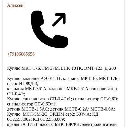
Алексей
+79106065656
Куплю МКТ-17Б, ГМ-37М, БНК-10ТК, ЭМТ-123, Д-200
- - - -
Куплю: клапаны АЭ-011-11; клапаны МКТ-16; МКТ-17Б;
насос НП89Д-3;
клапаны МКТ-361А; клапаны МКВ-251А; сигнализатор
СП-0,4Э;
Куплю: сигнализатор СП-0,4Эт1; сигнализатор СП-0,6Э;
сигнализатор СП-0,6Эт1;
датчик МСТВ-1,5АС; датчик МСТВ-0,2А; МСТВ-0,6А;
Куплю: МСЛ-3М-2С; ЭРДЗМ сер2; БЗУ4А; КД
6С2.553.002; КД 6С2.553.009;
краны ГА-171/1; насосы БНК-10КФН; электродвигатели