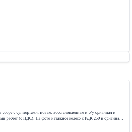
в сборе с суппортами, новые, восстановленные и б/у оригинал и
лесо с РДК 250 в оригинале
части высокоеГрузоподъемность, т: 25 Состояние: Отличное Б/у: Да