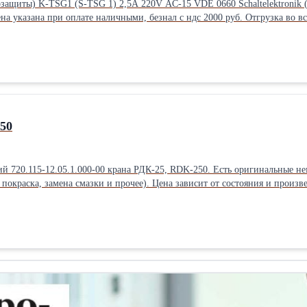
защиты) K-TSG1 (S-TSG 1) 2,5A 220V AC-15 VDE 0660 Schaltelektronik 
ена указана при оплате наличными, безнал с ндс 2000 руб. Отгрузка во в
50
 720.115-12.05.1.000-00 крана РДК-25, RDK-250. Есть оригинальные нем
ка, замена смазки и прочее). Цена зависит от состояния и произведенных с катком манипуля
РДК-25.00.000, есть модели с 6 катками на каждой стороне. Вес колеса опорного в сборе – 80-85 кг (зависит от и
у