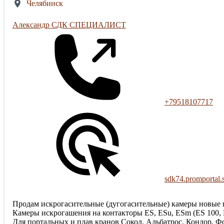
Челябинск
Александр СДК СПЕЦИАЛИСТ
+79518107717
sdk74.promportal.
Продам искрогасительные (дугогасительные) камеры новые п
Камеры искрогашения на контакторы ES, ESu, ESm (ES 100, E
Для портальных и плав кранов Сокол, Альбатрос, Кондор, Фо