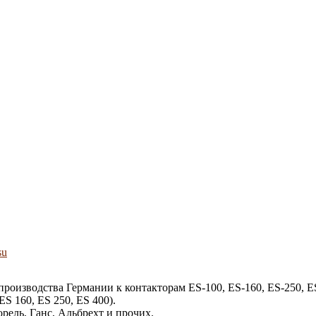
su
роизводства Германии к контакторам ES-100, ES-160, ES-250, E
S 160, ES 250, ES 400).
рель, Ганс, Альбрехт и прочих.