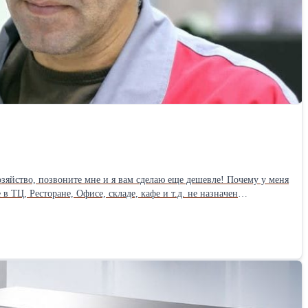
ьству к Вам в ИП,ООО, оплата услуг в месяц от 1500 рублей