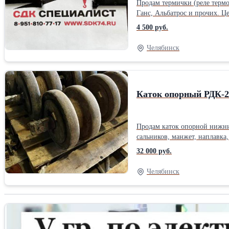
Продам термички (реле термо
Ганс, Альбатрос и прочих. Ц
4 500 руб.
Челябинск
Каток опорный РДК-2
Продам каток опорной нижний
сальников, манжет, наплавка, покрас
РДК-250 устанавливается по 5 катков опорных 
32 000 руб.
производителя)Состояние: Б/
Челябинск