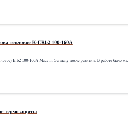
тока тепловое K-ERb2 100-160A
пловое) Erb2 100-160A Made in Germany после ревизии. В работе было ма
еле термозащиты