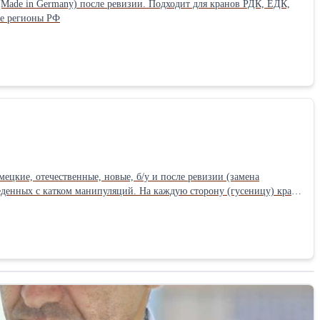
(Made in Germany) после ревизии. Подходит для кранов РДК, ЕДК,
се регионы РФ
ецкие, отечественные, новые, б/у и после ревизии (замена
ций. На каждую сторону (гусеницу) крана
зноса и