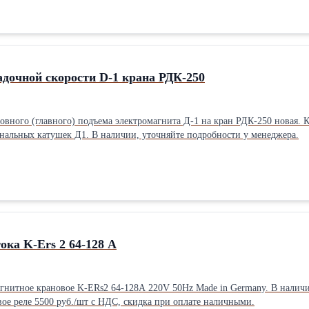
дочной скорости D-1 крана РДК-250
овного (главного) подъема электромагнита Д-1 на кран РДК-250 новая. К
Также есть вариант б/у оригинальных катушек Д1. В наличии, уточняйте подробности у менеджера.
ока K-Ers 2 64-128 A
гнитное крановое K-ERs2 64-128A 220V 50Hz Made in Germany. В наличии
вое реле 5500 руб./шт с НДС, скидка при оплате наличными.