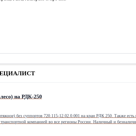
 СПЕЦИАЛИСТ
лесо) на РДК-250
яжное) без суппортов 720.115-12.02.0.001 на кран РДК 250. Также есть 
ой компанией во все регионы России. Наличный и безналичный расчет (с НДС). На фото натяжное ко
болтах сссровских времен, выработка на колесе минимальна, качество зап