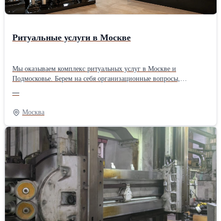
Ритуальные услуги в Москве
Мы оказываем комплекс ритуальных услуг в Москве и
Подмосковье. Берем на себя организационные вопросы,
связанные с погребением. Предоставляем полный комплекс
—
услуг. Подробнее ознакомиться с нашими услугами можно на
официальном сайте https://rf-ritual.ru. Мы предлагаем: • гробы. •
Москва
кресты. • венки. • необходимые принадлежности для подготовки
усопшего. • ритуальные памятники и оформление мест
захоронения. Также оказываем услуги: • организация кремации.
• подготовка места захоронения. • ритуальный агент. • место на
кладбище. • подготовка помещения для проведения прощальной
церемонии. • благоустройство могил. • помощь с оформлением
необходимых документов. Мы работаем с моргами Москвы и
МО. Помогаем с оформлением документов, перевозкой усопших
и подготовкой похоронной церемонии. Наши специалисты
помогут подобрать ритуальные товары и услуги. Объединяем
продажу ритуальных товаров и оказание ритуальных услуг.