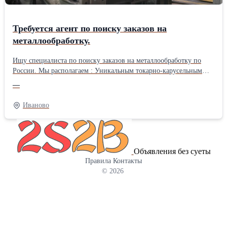
Обращайтесь к нам для оформления заказа.
Требуется агент по поиску заказов на
металлообработку.
Ищу специалиста по поиску заказов на металлообработку по
России. Мы располагаем : Уникальным токарно-карусельным
станком, где максимальный диаметр точения до 2500 мм, высота
—
на 2300 мм. Также фрезерными , токарными и сверлильными
станками. Оплата — процент с каждого заключённого договора.
Иваново
Звоните или пишите.
Объявления без суеты
Правила
Контакты
© 2026