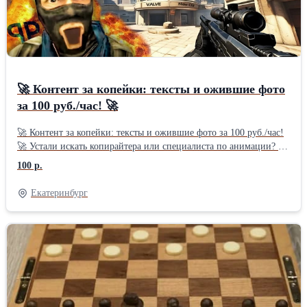
🚀 Контент за копейки: тексты и ожившие фото
за 100 руб./час! 🚀
🚀 Контент за копейки: тексты и ожившие фото за 100 руб./час!
🚀 Устали искать копирайтера или специалиста по анимации? У
меня есть решение — быстрые и недорогие услуги с
100 р.
применением нейросетей! Что вы получите: тексты любой
сложности — от политических статей до стихов и сценариев
Екатеринбург
песен; ожившие фото — добавьте динамики своим
изображениям без сложных программ и навыков. Как это
работает: Вы описываете задачу. Я создаю контент с помощью
нейросетей. Вы получаете готовый результат быстро и без
переплат. Никаких скрытых платежей — только прозрачная цена
за качественный результат. 📲 Записывайтесь прямо сейчас:
Телефон: +7 906 803‑60‑96 E‑mail: