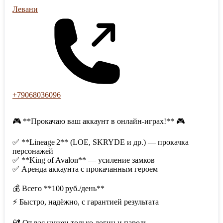
Левани
+79068036096
🎮 **Прокачаю ваш аккаунт в онлайн‑играх!** 🎮
✅ **Lineage 2** (LOE, SKRYDE и др.) — прокачка
персонажей
✅ **King of Avalon** — усиление замков
✅ Аренда аккаунта с прокачанным героем
💰 Всего **100 руб./день**
⚡ Быстро, надёжно, с гарантией результата
🔐 От вас нужен только логин и пароль