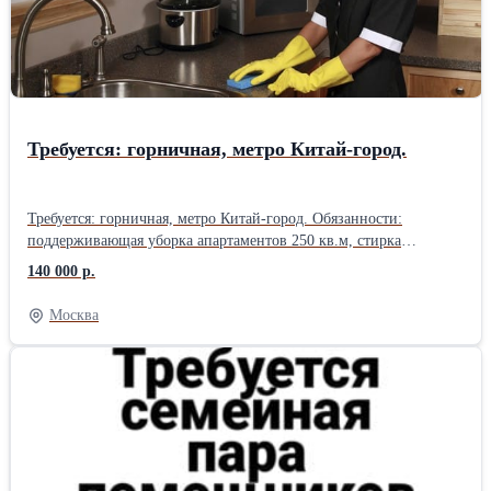
Требуется: горничная, метро Китай-город.
Требуется: горничная, метро Китай-город. Обязанности:
поддерживающая уборка апартаментов 250 кв.м, стирка
(прачка), глажка постельного белья, полотенец (одежды по
140 000 р.
запросу), заказ химии необходимой для уборки, выполнение
мелких поручений. Требования: знание средств для уборки,
Москва
бережный уход за поверхностями и мебелью. График работы:
5/2. Время работы: с 11:00 до 19:00. Оплата: 140 000 рублей.