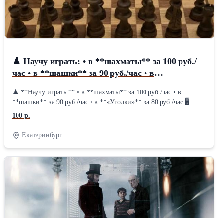
♟️ Научу играть: • в **шахматы** за 100 руб./
час • в **шашки** за 90 руб./час • в
**«Уголки»** за 80 руб
♟️ **Научу играть:** • в **шахматы** за 100 руб./час • в
**шашки** за 90 руб./час • в **«Уголки»** за 80 руб./час 🖥️
Обучение онлайн через Телемост ⏰ Время подберём под вас 📞
100 р.
+7 906 803‑60‑96 ✉ super.levani87@yandex.ru
Екатеринбург