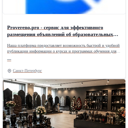
Provereno.pro - сервис для эффективного
размещения объявлений об образовательных
программах
Наша платформа предоставляет возможность быстрой и удобной
публикации информации о курсах и программах обучения для
широкой аудитории. Мы помогаем структурировать
—
предложения, делая их заметными для потенциальных
слушателей, и предоставляем инструменты для привлечения
Санкт-Петербург
целевой аудитории, заинтересованной в профессиональном
развитии. Вы получаете современный канал для продвижения
своих образовательных услуг, который позволяет донести
ключевые преимущества ваших программ до тысяч
пользователей. Сервис создан для организаторов обучения,
которые ценят прозрачность и хотят видеть реальный интерес к
своим предложениям.