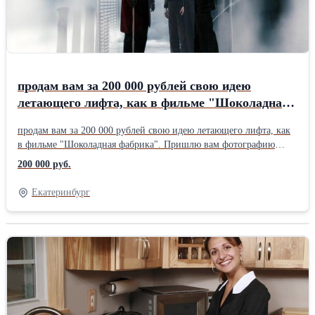
продам вам за 200 000 рублей свою идею
летающего лифта, как в фильме "Шоколадная
фабрика". Пришлю вам фотографию
продам вам за 200 000 рублей свою идею летающего лифта, как
летающего лифта
в фильме "Шоколадная фабрика". Пришлю вам фотографию
летающего лифта. Если хотите купить мою идею летающего
200 000 руб.
лифта, как из фильма "Шоколадная фабрика", то можете
связаться со мной в социальных сетях: Телеграм @Levani
Екатеринбург
Gabaraev, Инстаграм @levaniklasniy, Фейсбук Levani Gabaraev,
WhatsApp +79068036096 или по электронной почте
super.levani87@yandex.ru. Живу в России, в Свердловской
области, в городе Екатеринбурге. Меня зовут Левани Габараев
Раминавич.)