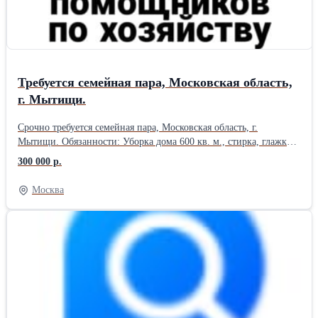
Требуется семейная пара, Московская область,
г. Мытищи.
Срочно требуется семейная пара, Московская область, г.
Мытищи. Обязанности: Уборка дома 600 кв. м., стирка, глажка,
приготовление домашней еды, знание бытовой химии и
300 000 р.
техники, содержание зоны барбекю в чистоте и порядке, уход за
участком 50 соток, газон, декоративные растения, несколько
Москва
плодовых деревьев и кустарников, гаражом, садовым
инвентарем, сауной, выполнение поручений и рекомендаций
работодателя. Семья постоянно не проживает в доме. График
работы: 6/1, с проживанием. Оплата: от 300 000 рублей в месяц,
повышение предусматривается после испытательного срока