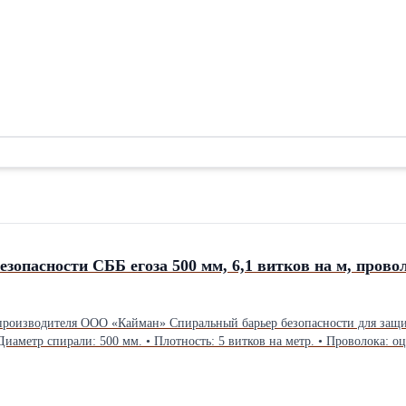
Спиральный барьер безопасности СББ егоза 500 мм, 6,1 
т производителя ООО «Кайман» Спиральный барьер безопасности для защ
Диаметр спирали: 500 мм. • Плотность: 5 витков на метр. • Проволока: оци
ем под проект). • Производство: ООО «Кайман», Краснодарский край. Пр
вечности на улице. • Работаем по договору, сертификаты по запросу. Усл
ли пишите: [+79780614024]. Подготовим КП под ваш объект за 1 рабочий