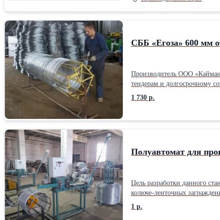
СББ «Егоза» 600 мм 
Производитель ООО «Кайман» 
тендерам и долгосрочному со
1 730 р.
Полуавтомат для про
Цель разработки данного ста
колюче-ленточных заграждени
барабана различных диаметро
1 р.
регулировать в диапазоне от