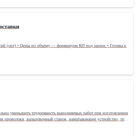
оставки
тий (опт) • Цены по объёму — формируем КП под запрос • Готовы к
ительно уменьшить трудоемкость выполняемых работ при изготовлении
ик проволоки, вальцовочный станок, наматывающее устройство, три
еры полуавтомата – 2,6м*3,5м. Скорость завальцовки можно
и и предназначен для работы с проволокой диаметром 1,8 … 3,0 мм