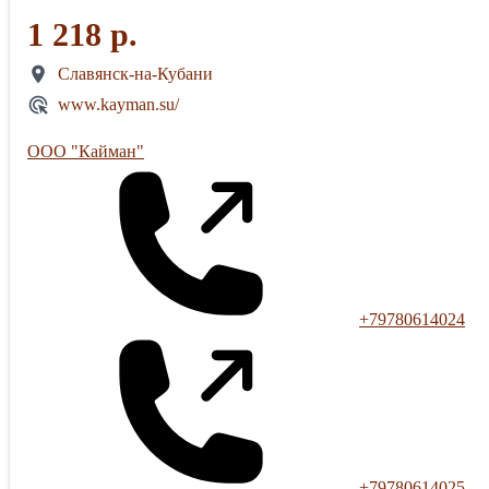
1 218 р.
Славянск-на-Кубани
www.kayman.su/
ООО "Кайман"
+79780614024
+79780614025