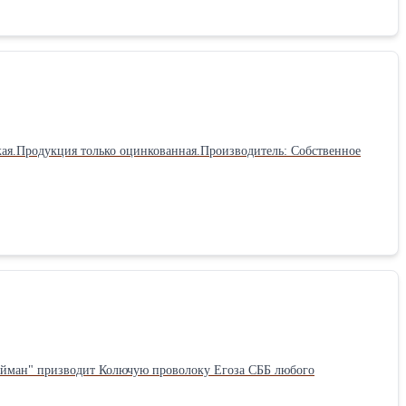
ская.Продукция только оцинкованная.Производитель: Собственное
Кайман" призводит Колючую проволоку Егоза СББ любого