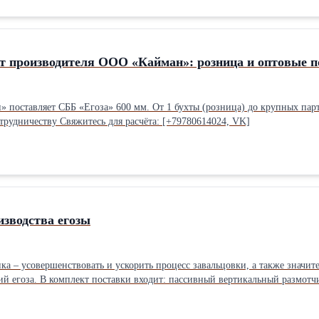
от производителя ООО «Кайман»: розница и оптовые п
поставляет СББ «Егоза» 600 мм. От 1 бухты (розница) до крупных пар
трудничеству Свяжитесь для расчёта: [+79780614024, VK]
изводства егозы
нка – усовершенствовать и ускорить процесс завальцовки, а также знач
й егоза. В комплект поставки входит: пассивный вертикальный размотч
в (500;600;900) и стойка барабана для установки скоб. Габаритные разм
 0 до 70 пог.м в минуту. Станок имеет самоподжимные профильные ролик