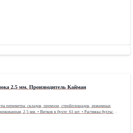
витков на м, проволока 2,5 мм. Производитель Кайман
иты периметра: складов, промзон, стройплощадок, режимных
нкованная, 2,5 мм. • Витков в бухте: 61 шт. • Растяжка бухты:
еимущества: • Стабильная геометрия спирали, равномерные витки. •
овия: опт и розница, отгрузка со склада, расчёт метража под
 день.