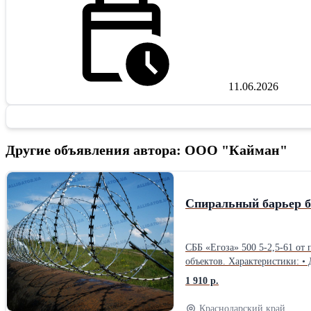
11.06.2026
Другие объявления автора: ООО "Кайман"
СББ «Егоза» 500 5-2,5-61 о
объектов. Характеристики: • 
ориентировочно 10 м (уточня
1 910 р.
Горячее цинкование для долго
периметр объекта. Звоните и
Краснодарский край