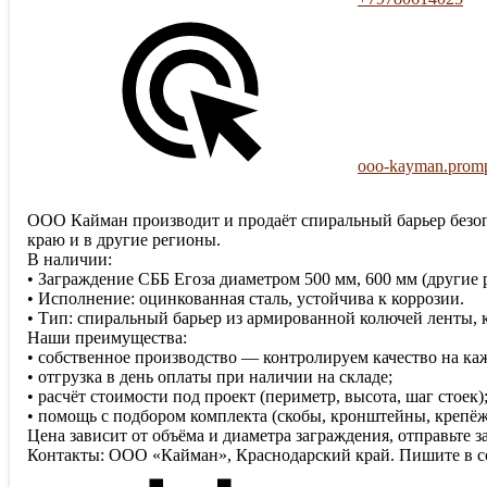
ooo-kayman.promp
ООО Кайман производит и продаёт спиральный барьер безопа
краю и в другие регионы.
В наличии:
• Заграждение СББ Егоза диаметром 500 мм, 600 мм (другие р
• Исполнение: оцинкованная сталь, устойчива к коррозии.
• Тип: спиральный барьер из армированной колючей ленты, 
Наши преимущества:
• собственное производство — контролируем качество на ка
• отгрузка в день оплаты при наличии на складе;
• расчёт стоимости под проект (периметр, высота, шаг стоек)
• помощь с подбором комплекта (скобы, кронштейны, крепёж
Цена зависит от объёма и диаметра заграждения, отправьте 
Контакты: ООО «Кайман», Краснодарский край. Пишите в со