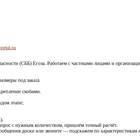
ortal.su
сности (СББ) Егоза. Работаем с частными лицами и организаци
азмеры под заказ).
крепление скобами.
ждом этапе;
;
).
запрос с нужным количеством, пришлём точный расчёт.
общения доски или звоните — подскажем по характеристикам и