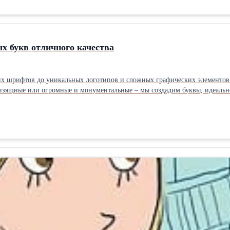
х букв отличного качества
их шрифтов до уникальных логотипов и сложных графических элементо
изящные или огромные и монументальные – мы создадим буквы, идеально
ттенков позволит вам выбрать идеальное решение, соответствующее ваш
иант, обеспечивающий яркое и равномерное свечение лицевой части букв
ность. Боковая подсветка: Подсвечивает боковые грани буквы, добавляя е
ные и захватывающие эффекты. Динамические эффекты: Мерцание, перел