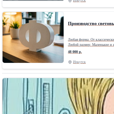
Иркутск
Производство световы
Любая форма: От классическ
Любой размер: Маленькие и 
Широкая палитра цветов и о
48 000 р.
подсветка: Классический вар
придавая ей объем и элегант
Иркутск
свечения, создавая динамич
отправка по России.