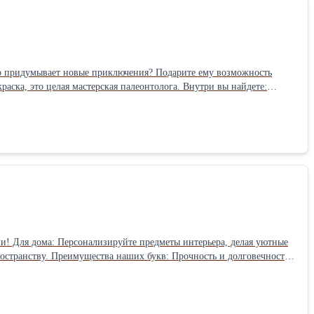
раска, это целая мастерская палеонтолога. Внутри вы найдете:
азвивает мелкую
истории для новых друзей. Это идеальный подарок для маленьких исследователей, которые любят творить своими руками! Заказывайте прямо сейчас и начинайте творить
ми! Для дома: Персонализируйте предметы интерьера, делая уютные
остранству. Преимущества наших букв: Прочность и долговечность:
м воздействиям. Легкость крепления: Буквы легко крепятся к
х усилий. Влагостойкость: Не боятся влаги, что делает их
стро преобразить любое пространство, придать ему
odel_3D