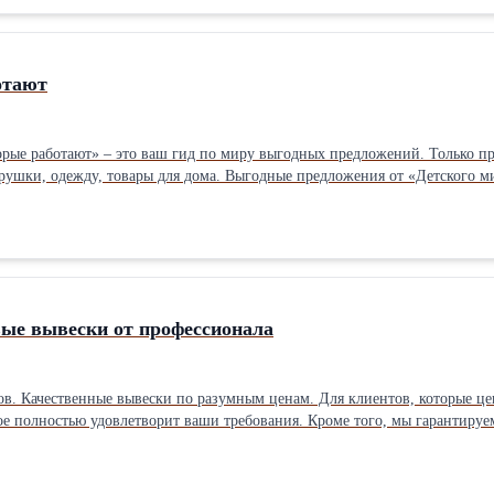
отают
орые работают» – это ваш гид по миру выгодных предложений. Только п
рушки, одежду, товары для дома. Выгодные предложения от «Детского ми
 ссылке: @t.me/salehappy (Просто нажмите!)
ые вывески от профессионала
твенные вывески по разумным ценам. Для клиентов, которые ценят качество исполнения. Мы уч
бования. Кроме того, мы гарантируем высокое качество материалов и долговечность наших вывесок, что
ый внешний вид на протяжении многих лет. Вопросы и заказы на МАХ и 