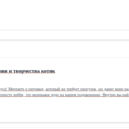
ия и творчества котик
абор для выращивания и
 просто хобби, это маленькое чудо на вашем подоконнике. Внутри вы най
именты; Всех, кто хочет добавить уюта в свой дом.
Попробуйте себя в роли садовода и художника одновременно! Заказывайте своего котика