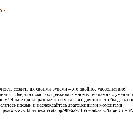
=SN
ость создать их своими руками – это двойное удовольствие!
ления – Зверята помогают развивать множество важных умений 
ым! Яркие цвета, разные текстуры – все для того, чтобы дать 
делитесь идеями и наслаждайтесь драгоценными моментами.
ps://www.wildberries.ru/catalog/989629715/detail.aspx?targetUrl=S