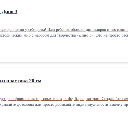
 Дино 3
авров и постоянно придумывает новые приключения? Подарите ему возможность
сторический мир с набором для творчества «Дино 3»! Это не просто раск
ала (готовы к творчеству!); Яркие акриловые краски; Удобные кисти. Почему стоит выбрать «Дино 3»? Р
та будет ваш тираннозавр. Отличный способ провести время вместе с ребенком, придумывая захватывающие
из пластика 20 см
дут для оформления торговых точек, кафе, баров, витрин. Создавайте са
украшайте фотозоны или просто добавляйте индивидуальности вашему пр
, наши буквы отличаются высокой прочностью и устойчивостью к внешни
 позволяет воплотить в жизнь самые смелые дизайнерские идеи без лишни
ых помещений. С нашими декоративными буквами вы сможете легко и бы
реходите по ссылке и выбирайте свои идеальные буквы: https://t.me/bukv