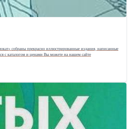
амокат» собраны прекрасно иллюстрированные издания, написанные
ся с каталогом и ценами Вы можете на нашем сайте