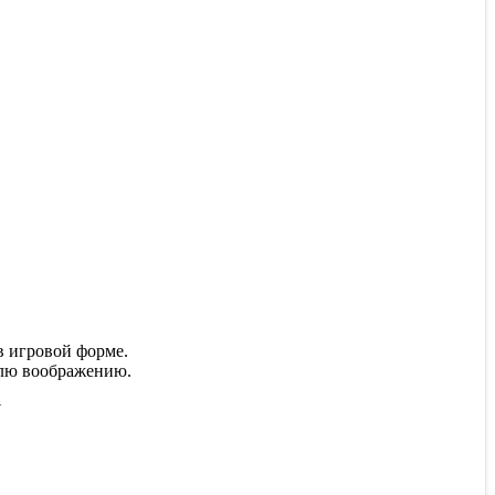
в игровой форме.
волю воображению.
N