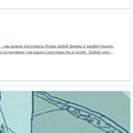
в – мы можем изготовить буквы любой формы и конфигурации.
 подходящие для вашего пространства и целей. Любой цвет:
ему фирменному стилю и настроению. Любая подсветка: Фронтальная
ы. Контражурная подсветка: Создает эффект ореола вокруг буквы,
й глубины и оригинальности. RGB-подсветка: Позволяет менять цвет
ивы, пульсация. Связь через МАХ или Телеграмм. Возможна