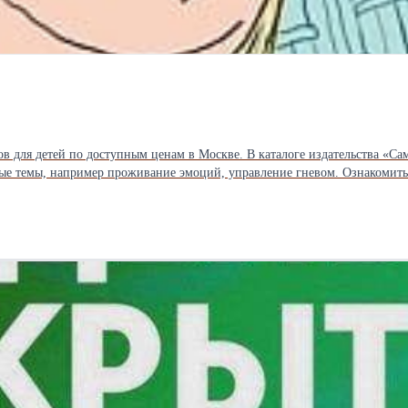
в для детей по доступным ценам в Москве. В каталоге издательства «С
ые темы, например проживание эмоций, управление гневом. Ознакомить