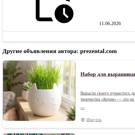
11.06.2026
Другие объявления автора: prezental.com
Набор для выращиван
Вырасти своего пушистого друга! Мечтаете о питомце, который не требует прогулок, но дарит море радости? У нас есть кое-что особенное! Н
творчества «Котик» — это не
нового друга. Творчество без границ: В наборе есть всё для декора! Раскрасьте котика яркими красками, добавьте детали и создайте уникальный элемент интерьера,
—
который будет радовать глаз каждый день. Это идеальный подарок для: Творческих натур; Детей, которые любят экспер
Иркутск