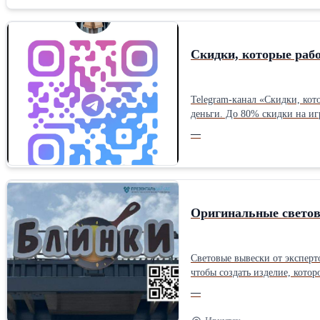
Скидки, которые раб
Telegram-канал «Скидки, кот
деньги. До 80% скидки на иг
экономить! 👉 Переходите по
—
Оригинальные светов
Световые вывески от экспертов. Качес
чтобы создать изделие, которое полностью удовлетворит ваши тре
обеспечит их привлекательн
—