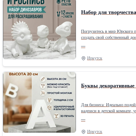
Набор для творчества
Погрузитесь в мир Юрского периода прямо у себя дома! Ваш ребенок обожает диноз
создать свой собственный дои
Фигурки динозавров из безопасного матери
—
моторику и усидчивость. Дает волю фантазии: какого цве
Иркутск
Буквы декоративные 
Для бизнеса: Идеально подой
надписи в детской комнате, 
Напечатанные на 3D принтере
—
различным поверхностям, что
идеальным решением для люб
Иркутск
индивидуальность и стиль. Пе