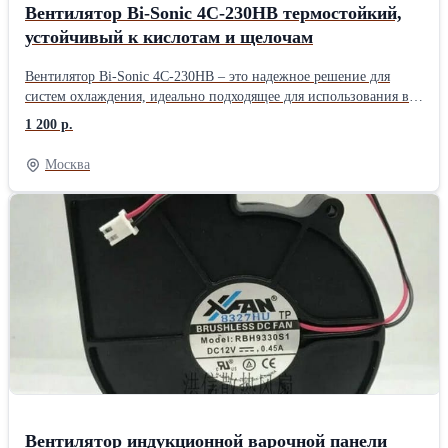
Вентилятор Bi-Sonic 4C-230HB термостойкий,
устойчивый к кислотам и щелочам
Вентилятор Bi-Sonic 4C-230HB – это надежное решение для
систем охлаждения, идеально подходящее для использования в
различных сферах, включая телекоммуникационное,
1 200 р.
медицинское и автомобильное оборудование, а также в бытовой
технике. С размерами 119x119x38 мм и мощностью 22 Вт, этот
Москва
вентилятор обеспечивает эффективное охлаждение и
поддержание оптимальной температуры в корпусах систем и
распределительных шкафах. Макс. скорость вращения, об/мин
-2650 Макс. воздушный поток, CFM -89 Напряжение питания, В
-220 Тип подшипника -Шариковый Материал ядра радиатора -
Медь Материал ребер радиатора - Алюминий Размеры, мм -
119х119х38
Вентилятор индукционной варочной панели