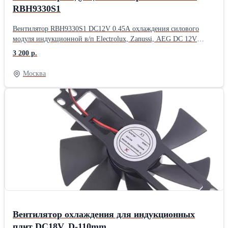
RBH9330S1
Вентилятор RBH9330S1 DC12V 0.45A охлаждения силового
модуля индукционной в/п Electrolux, Zanussi, AEG DC 12V
0.45A .
3 200 р.
Москва
Вентилятор охлаждения для индукционных
плит DC18V, D-110mm