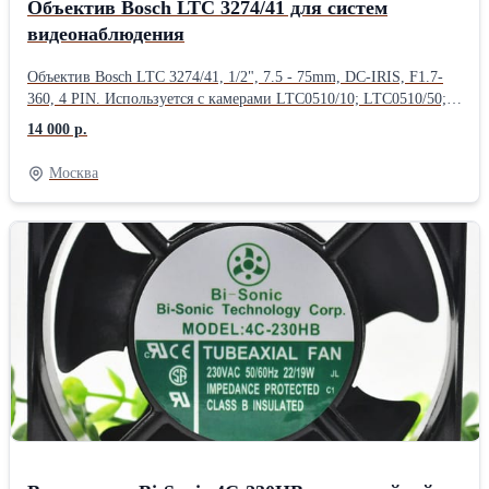
Объектив Bosch LTC 3274/41 для систем
видеонаблюдения
Объектив Bosch LTC 3274/41, 1/2", 7.5 - 75mm, DC-IRIS, F1.7-
360, 4 PIN. Используется с камерами LTC0510/10; LTC0510/50;
LTC0610/11; LTC0610/51; LTC0630/11; LTC0630 и аналогичными
14 000 р.
с креплением объектива C-Mount Формат изображения 1/2"
Фокусное расстояние 7,5 – 75 мм Диапазон диафрагмы F1,7 –
Москва
360 Диапазон фокуса 0,3 м Расстояние заднего фокуса 8,5 мм
Вес 220 г Крепление объектива C Угол обзора
(широкоугольный), 1/3" 35,5x26,6 Угол обзора (телеобъектив),
1/3" 3,7x2,8 Угол обзора (широкоугольный), 1/2" 46,2x35,5 Угол
обзора (телеобъектив), 1/2" 4,9x3,7 Управление фокусом
сигналом пост. тока (DC), 4-контактный Управление диафрагмой
ручное Управление трансфокацией ручное