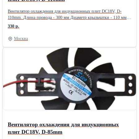
Вентилятор охлаждения для индукционных плит DC18V, D-
110mm. Длина провода - 300 мм Диаметр крыльчатки - 110 мм
Размер крепежной пластины - 145х28 мм Ток - 0,2 А
330 р.
Производительность - 120 м3/ч Скорость вращения - 2800 об/
мин Уровень шума - 28,8 dB Тип коннектора - 2 pin Вентилятор
Москва
универсальный и совместим с большинством индукционных
плит: Gorenje, Vortmax, Iterma, Hurakan, Airhot, Kobor, Luxstahl и
т.д.
Вентилятор охлаждения для индукционных
плит DC18V, D-85mm