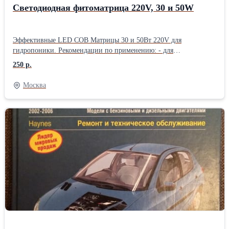
Светодиодная фитоматрица 220V, 30 и 50W
Эффективные LED COB Матрицы 30 и 50Вт 220V для
гидропоники. Рекомендации по применению: - для
выращивания полной светокультуры ( от семени до цветения
250 р.
при полном отсутствии солнца); - как универсальная матрица
для разных типов растений и стадий (например, Вы хотите
Москва
весной выращивать рассаду, а зимой подсвечивать взрослые
цветы) Экологична - не содержит ртути и не требует особых
условий утилизации. Не влияет на влажность воздуха в теплице.
Благодаря специальному спектру света улучшает урожайность.
Экономит ваши время и деньги! Технические характеристики:
Цвет свечения: полный спектр 380-840nm Напряжение: 220 В
Размеры: 60х40х3мм Угол: 120 градусов Мощность: 30W - цена
250 руб. Мощность: 50W - цена 250 руб. Внимание! Необходимо
обязательно устанавливать на радиатор охлаждения!!!.