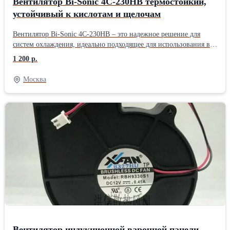
Вентилятор Bi-Sonic 4C-230HB термостойкий,
устойчивый к кислотам и щелочам
Вентилятор Bi-Sonic 4C-230HB – это надежное решение для
систем охлаждения, идеально подходящее для использования в
различных сферах, включая телекоммуникационное,
1 200 р.
медицинское и автомобильное оборудование, а также в бытовой
технике. С размерами 119x119x38 мм и мощностью 22 Вт, этот
Москва
вентилятор обеспечивает эффективное охлаждение и
поддержание оптимальной температуры в корпусах систем и
распределительных шкафах. Макс. скорость вращения, об/мин
-2650 Макс. воздушный поток, CFM -89 Напряжение питания, В
-220 Тип подшипника -Шариковый Материал ядра радиатора -
Медь Материал ребер радиатора - Алюминий Размеры, мм -
119х119х38
Вентилятор индукционной варочной панели