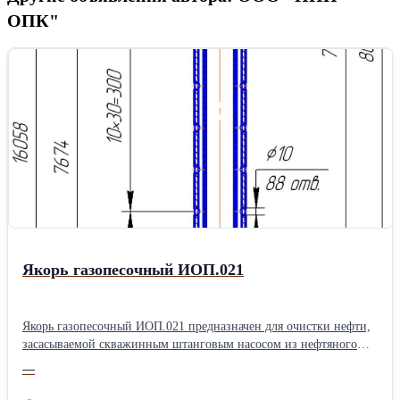
ОПК"
Якорь газопесочный ИОП.021
Якорь газопесочный ИОП.021 предназначен для очистки нефти,
засасываемой скважинным штанговым насосом из нефтяного
пласта. Якорь газопесочный ИОП.021 состоит из верхнего
—
корпуса, нижнего корпуса, патрубка, соединительных муфт,
внутренней трубы и пробки. Все детали якоря за исключением