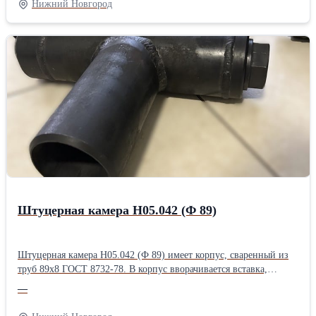
Нижний Новгород
внутренней трубы имеют резьбы НКТ73 ГОСТ 633-80 с шагом
2,54 мм. Для забора рабочей среды из затрубного пространства
верхний корпус имеет 88 отверстий Ø10мм. Характеристики: -
диаметр эксплуатационной колонны…114, 146, 168; -
габаритные размеры: длина 16058 мм, диаметр Ø89 мм; - масса
22,2 кг; - рабочий диапазон пропускной способности до 200 м3/
сут.
Штуцерная камера Н05.042 (Ф 89)
Штуцерная камера Н05.042 (Ф 89) имеет корпус, сваренный из
труб 89х8 ГОСТ 8732-78. В корпус вворачивается вставка,
подсобранная с дросселем. Дроссель имеет калиброванное
—
отверстие d, диаметр которого выбирается заказчиком из ряда
целых чисел 1…20мм. Герметизация корпуса штуцерной камеры