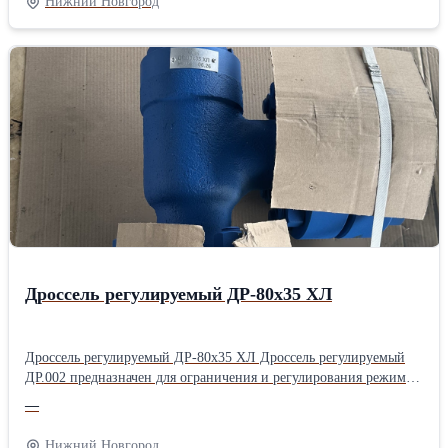
Нижний Новгород
обеспечивается приваркой отводов камеры к трубной обвязке.
Рабочая среда нефть и вода. Рабочее давление 21 МПа. Рабочая
температура окружающей среды от -60°С до +40°С. Габаритные
размеры 347х240х89мм. Масса не более 16,5кг. Управление
штуцерной камерой – замена дросселя вручную.
Дроссель регулируемый ДР-80х35 ХЛ
Дроссель регулируемый ДР-80х35 ХЛ Дроссель регулируемый
ДР.002 предназначен для ограничения и регулирования режима
работы скважины. Класс материала и уровни технических
—
требований (УТТ) в зависимости от условий эксплуатации по
ГОСТ Р 51365-99. Управление дросселем ручное. Рабочая среда:
Нижний Новгород