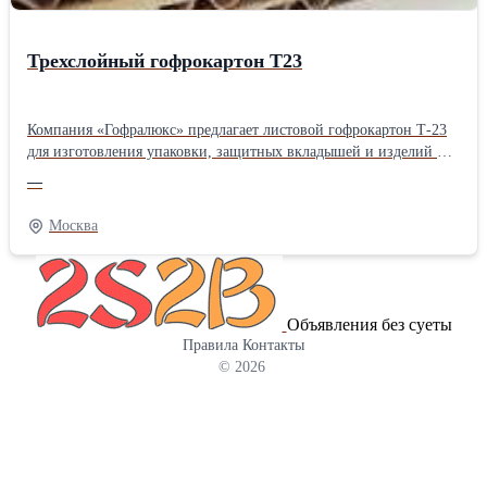
Трехслойный гофрокартон Т23
Компания «Гофралюкс» предлагает листовой гофрокартон Т-23
для изготовления упаковки, защитных вкладышей и изделий из
картона. Материал состоит из двух плоских и одного
—
внутреннего гофрированного слоя, который придает листу
жесткость и помогает сохранять форму даже при активном
Москва
использовании. В каталоге представлены листы трехслойного
гофрокартона Т-23 в различных форматах. Ознакомиться более
подробно Вы можете на нашем сайте
Объявления без суеты
Правила
Контакты
© 2026