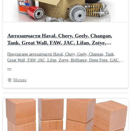
Автозапчасти Haval, Chery, Geely, Changan,
Tank, Great Wall, FAW, JAC, Lifan, Zotye,
Brilliance, Dong Feng, GAC и др
Предлагаем автозапчасти Haval, Chery, Geely, Changan, Tank,
Great Wall, FAW, JAC, Lifan, Zotye, Brilliance, Dong Feng, GAC и
других китайских автопроизводителей, из Японии, Кореи,
—
Европы. Для предприятий и организаций - заключаем договора
поставок на выгодных условиях. Возможна доставка ТК ро РФ.
Москва
BAIC BAW Belgee Brilliance BYD Changan CHERY Dongfeng
Evolute Exeed FAW Foton GAC Geely Great Wall Hafei Haima
Haval Hongqi JAC Jaecoo Jetour Jetta Kaiyi LIFAN LIVAN LiXiang
Moskvich Omoda Shacman Sollers SWM TANK Vortex VOYAH
ZEEKR Zotye. Alfa Romeo Audi BMW Chevrolet Chrysler Citroen
Dacia (Renault) Daewoo DAF Daihatsu Dodge Fiat Ford Honda
Hyundai Isuzu Iveco Jaguar Jeep Kia Lancia Land Rover LDV Lexus
Mazda Mercedes MG Mini Mitsubishi Nissan Opel Peugeot Porsche
Proton Renault Rover Saab Seat Skoda Smart SsangYong Subaru