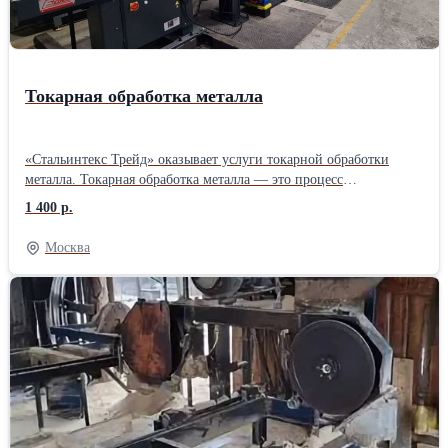
Токарная обработка металла
«Стальинтекс Трейд» оказывает услуги токарной обработки
металла. Токарная обработка металла — это процесс
механической обработки, при котором заготовка вращается
1 400 р.
вокруг своей оси, а инструмент (обычно токарный резец)
перемещается по радиусу и длине детали, удаляя материал и
Москва
придавая изделию нужную форму и размеры. Этот метод
широко используется для создания цилиндрических, конусных и
других сложных форм. Токарная обработка применяется в
различных отраслях промышленности, таких как
машиностроение, автомобилестроение, авиастроение и других,
где требуется высокая точность изготовления деталей. Токарные
работы: от 1 400 руб./ч. Срочные токарные работы: от 2000 руб./
ч. Токарные работы минимальный заказ от 20 000 руб. Другие
услуги по обработке металла смотрите на официальном сайте
«Стальинтекс Трейд»