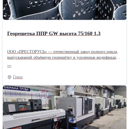
Георешетка ППР GW высота 75/160 1,3
ООО «ПРЕСТОРУСЬ» — отечественный завод полного цикла,
выпускающий объёмную георешётку и усиленные модификации
для дорожного строительства и горной промышленности.
—
Предприятие с 25-летним опытом предлагает инженерное
сопровождение проектов и поставки по всей России, сокращая
Грязи
бюджет объектов за счёт экономии сыпучих материалов и
ускорения монтажных работ. Продукция адаптирована к
сложному климату и высоким нагрузкам, что подтверждено
участием в более чем двух тысячах объектов в РФ и за рубежом.