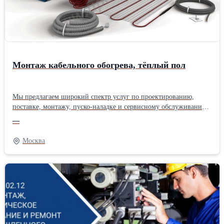
Монтаж кабельного обогрева, тёплый пол
Мы предлагаем широкий спектр услуг по проектированию,
поставке, монтажу, пуско-наладке и сервисному обслуживанию
систем автоматизированного электрообогрева бытового и
—
промышленного назначения. Поставка и монтаж под ключ. В
проектах, комплектациях и поставках мы используем только
Москва
сертифицированные компоненты. Нагревательный кабель и
комплектующих: ALPHATRACE, SAMREG, SRG,
GULFSTREAM, KRON, а также продукцию надежных
производителей LAVITA, ССТ, RAYCHEM, BARTEC, TERMON,
NEXANS, РИМ, ОВЕН, ЭНГЛ. Звоните. Мы - поставщик и
монтажники электрических кабельных систем обогрева бытового
и промышленного назначения, теплых полов, аксессуаров и
комплектующих российского производства. Также мы