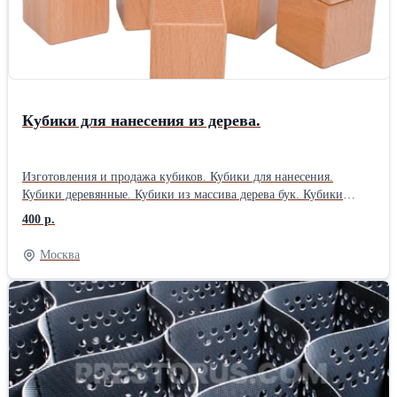
Suzuki Toyota Volkswagen Volvo
Кубики для нанесения из дерева.
Изготовления и продажа кубиков. Кубики для нанесения.
Кубики деревянные. Кубики из массива дерева бук. Кубики
обработаны маслом. Кубики из бука с размером 40х40мм.
400 р.
Стоимость кубика с гравировкой на каждой стороне. Тираж.
Стоимость. 300шт 400 руб. 500шт. 370 руб. 700шт. 350 руб.
Москва
1000шт. 320 руб. Работаем без НДС., оплата безнал.