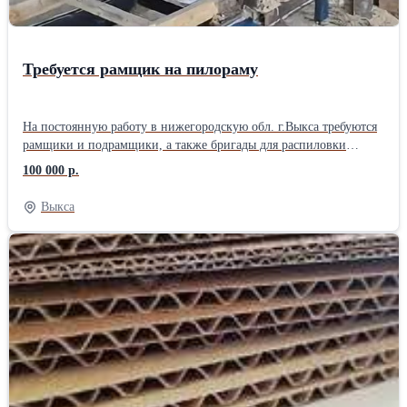
Требуется рамщик на пилораму
На постоянную работу в нижегородскую обл. г.Выкса требуются
рамщики и подрамщики, а также бригады для распиловки
кругляка (6м хвоя) на обрезной пиломатериал, 1700руб/м3 за
100 000 р.
первый и второй сорт. Стабильная зарплата два раза в месяц.
График работы, вахтовый метод, или 5-6 дневка. Вахтовикам
Выкса
проезд оплачивается. Проживание в общежитии.