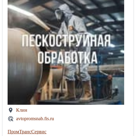
Клин
avtopromsnab.fis.ru
ПромТрансСервис