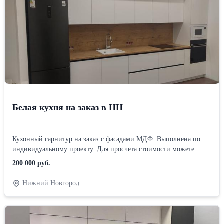
Белая кухня на заказ в НН
Кухонный гарнитур на заказ с фасадами МДФ. Выполнена по
индивидуальному проекту. Для просчета стоимости можете
оставлять заявку Вайбер,Вотсап,телефон. #белаякухняназаказ
200 000 руб.
#заказатькухнювнижнем #моевремямебель
#заказатькухнюванкудиновка
Нижний Новгород