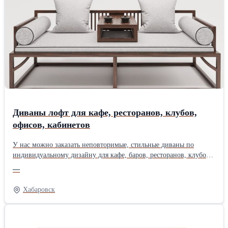
Диваны лофт для кафе, ресторанов, клубов,
офисов, кабинетов
У нас можно заказать неповторимые, стильные диваны по
индивидуальному дизайну для кафе, баров, ресторанов, клубов
для различных типов бизнеса с качественной коммерческой
—
обивкой. Если у вас нестандартная площадь, особые требования
к дизайну или нужно максимальное качество, тогда вам к нам.
Хабаровск
Диваны для офиса, для кабинета директора, торговых центров,
выставок, салонов, кафе, ресторанов, клубов и других
коммерческих объектов. Работаем в онлайн режиме от проекта
до расчёта стоимости ваших изделий с 09:00 до 00:00, в любое