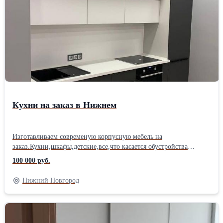
Кухни на заказ в Нижнем
Изготавливаем современую корпусную мебель на
заказ.Кухни,шкафы,детские,все,что касается обустройства
вашего дома. листайте фото,-там примеры наших работ. Для
100 000 руб.
консультации звоните по телефону или пишите вайбер или
вотсп. #кухниназаказ #моевремямебель #заказатькухню
Нижний Новгород
#недорогаякухняназаказ