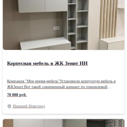
Корпусная мебель в ЖК Зенит НН
Компания "Мое время-мебель"Установили корпусную мебель в
ЖКЗенит.Вот такой современный вариант по приемлемой
стоимости. Для просчета стоимости на ваши размеры-оставляйте
70 000 руб.
заявку или звоните. #моевремямебель #жкзенит
#заказатьмебельвнижнем #корпуснаямебельназаказ
Нижний Новгород