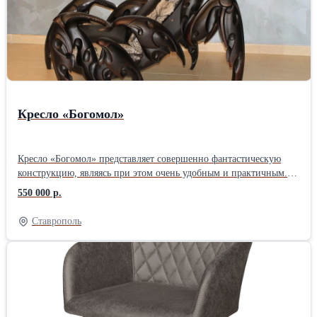
Кресло «Богомол»
Кресло «Богомол» представляет совершенно фантастическую
конструкцию, являясь при этом очень удобным и практичным.
Оно вполне соответствует своему названию и по форме
550 000 р.
напоминает это насекомое. Благодаря умелым рукам мастера,
каждая деталь, выполненная из тонированного ясеня,
Ставрополь
представляет часть произведения искусства. А в целом, кресло
является настоящим шедевром, который внесет в интерьер нотки
изящества и великолепия. Сиденье и спинка покрыты кожей и
мехом енотовидной собаки.