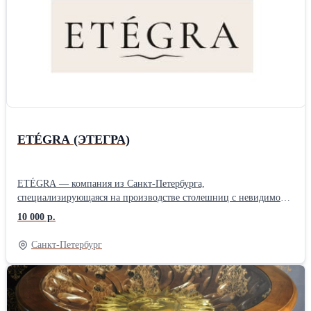
удобное время для Вас. Договора заключаем на цеху строго по
записи (для Хабаровска) , для других регионов договора
заключаем в онлайн режиме. Цена зависит от размера,
материалов и сложности заказа. Точную стоимость уточняйте у
менеджера.
ETÉGRA (ЭТЕГРА)
ETÉGRA — компания из Санкт-Петербурга,
специализирующаяся на производстве столешниц с невидимой
индукционной плитой и других изделий из керамогранита для
10 000 р.
интерьеров и архитектуры. Бренд сочетает современные
технологии, собственное производство и внимательный подход
Санкт-Петербург
к проектированию, создавая решения для жилых и коммерческих
пространств. Основные направления ETÉGRA: — столешницы с
интегрированной невидимой индукцией; — кухонные
столешницы, острова и барные зоны; — мойки, раковины и
изделия для ванных комнат; — фасады и декоративные элементы