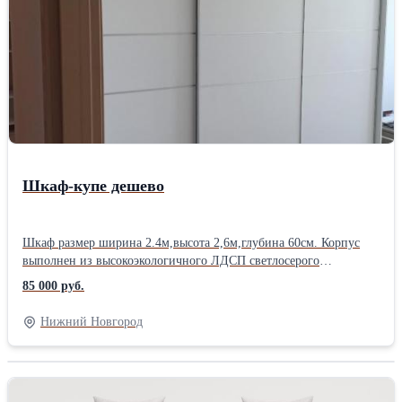
Шкаф-купе дешево
Шкаф размер ширина 2.4м,высота 2,6м,глубина 60см. Корпус
выполнен из высокоэкологичного ЛДСП светлосерого
цвета.Фурнитура с доводчиками. Собственное производство.От
85 000 руб.
проекта до реализации проекта 30 дней. Новоселам по
промокоду-"Моё время мебель"-дополнительная скидка 3%
Нижний Новгород