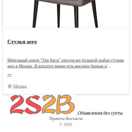
Стулья aero
Мебельный центр "Три Кита" предлагает большой выбор стульев
aero в Москве. В каталоге марки есть высокие барные и
классические обеденные стулья, сочетающие комфорт, красоту,
—
практичность. Их легко представить в интерьере ресторана
премиум-класса, ультрамодного бара или на уютной домашней
Москва
кухне. Ознакомиться с каталогом Вы можете на нашем сайте
Объявления без суеты
Правила
Контакты
© 2026