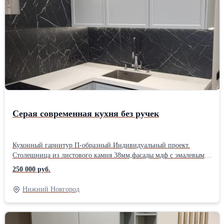
Серая современная кухня без ручек
Кухонный гарнитур П-образный.Индивидуальный проект.
Столешница из листового камня 38мм,фасады мдф с эмалевым
покрытием с современной фрезеровкой. #моевремямебель
250 000 руб.
#мебельназаказвнижнем #заказатькухнюнеоклассика
#современнаякухня #сераякухня #кухнявкухнюгостинную #п-
Нижний Новгород
образнякухня