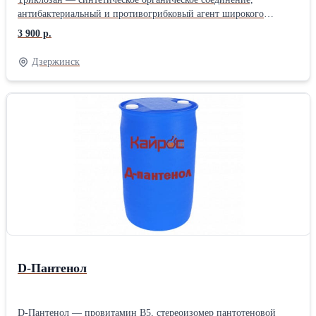
антибактериальный и противогрибковый агент широкого
спектра действия. Действует на многих представителей
3 900 р.
грамположительной и грамотрицательной флоры, а также на
грибковые микроорганизмы. Применяется в моющих и
Дзержинск
чистящих средствах, а также средствах личной гигиены (мыло,
дезодоранты, зубные пасты). Также триклозан используют в
стоматологии при обработке отпрепарированных полостей зуба
перед пломбированием. Фасовка по 25кг, производство Индия.
D-Пантенол
D-Пантенол — провитамин B5, стереоизомер пантотеновой