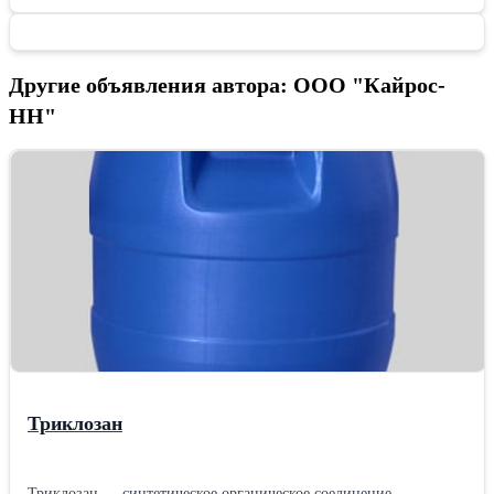
Другие объявления автора: ООО "Кайрос-
НН"
Триклозан
Триклозан — синтетическое органическое соединение,