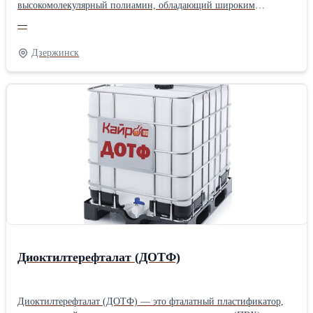
высокомолекулярный полиамин, обладающий широким
спектром антимикробного действия против бактерий, грибков,
—
вирусов и спор. Форма поставки Кристаллы, водный раствор.
Дзержинск
Диоктилтерефталат (ДОТФ)
Диоктилтерефталат (ДОТФ) — это фталатный пластификатор,