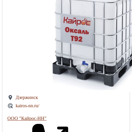
Дзержинск
kairos-nn.ru/
ООО "Кайрос-НН"