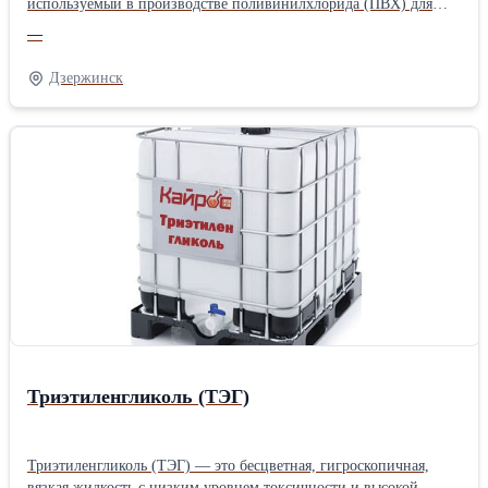
используемый в производстве поливинилхлорида (ПВХ) для
придания гибкости, эластичности и долговечности конечным
—
изделиям.
Дзержинск
Триэтиленгликоль (ТЭГ)
Триэтиленгликоль (ТЭГ) — это бесцветная, гигроскопичная,
вязкая жидкость с низким уровнем токсичности и высокой