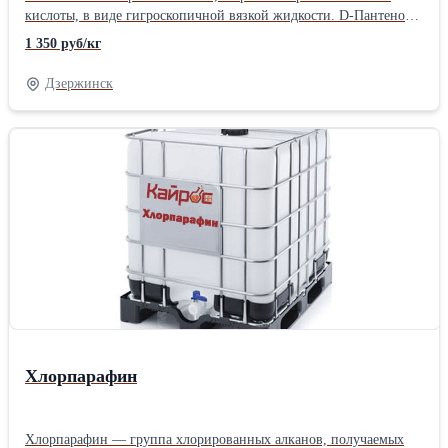
кислоты, в виде гигроскопичной вязкой жидкости. D-Пантенол
широко используется в косметической промышленности. Он
1 350 руб/кг
входит в состав многих косметических средств – шампуни,
спреи и лосьоны, крема после бритья и т.д. Данный провитамин
Дзержинск
способен увлажнить и восстановить кожу, защитить от вредных
УФ-лучей и заживлять ранки и трещины. D-Пантенол также
используют при изготовлении детской косметики.
Хлорпарафин
Хлорпарафин — группа хлорированных алканов, получаемых