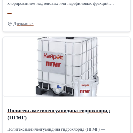
хлорированием нафтеновых или парафиновых фракций.
Применяется как пластификатор в ПВХ, огнезащитное и
—
противоскользящее добавление в масла, смазки, краски,
герметики и резиновые изделия.
Дзержинск
Полигексаметиленгуанидина гидрохлорид
(ПГМГ)
Полигексаметиленгуанидина гидрохлорид (ПГМГ) —