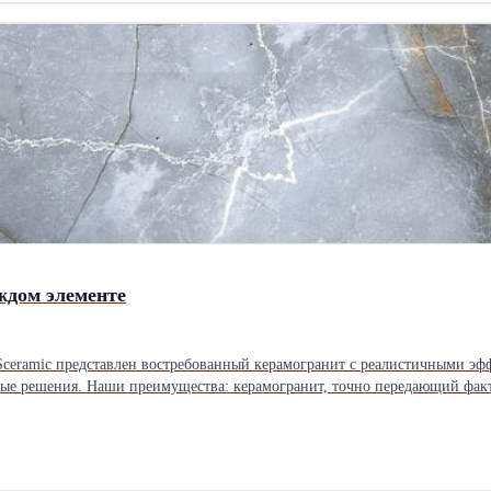
ждом элементе
Sceramic представлен востребованный керамогранит с реалистичными эфф
ьно высокое качество продукции;
ке. Приглашаем к взаимовыгодному сотрудничеству: будем рады работат
дизайнерами. Поможем сформировать ассортимент, который найдёт отклик у ваших клиентов. Свяжитесь с нами, чтобы обсуди