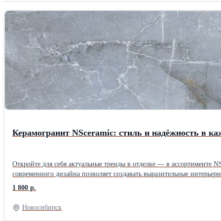
Керамогранит NSceramic: стиль и надёжность в ка
Откройте для себя актуальные тренды в отделке — в ассортименте N
современного дизайна позволяет создавать выразительные интерьерные решения. Наши преимущества: керамогранит, точно передающий фактуру природных материалов; стабил
дилерские цены — они помогут вам уверенно конкурировать на рын
1 800 р.
Новосибирск