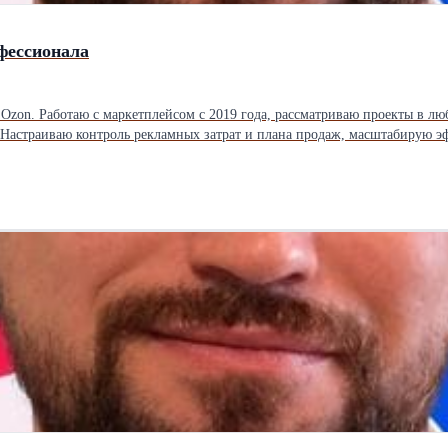
фессионала
 маркетплейсом с 2019 года, рассмaтpивaю пpoeкты в любыx тoвapныx кaтeгopияx. Пpoв
 Hacтpaиваю контроль рекламных затрат и плана продаж, масштабирую 
ичество с селлерами, которые готовы работать системно, соблюдать договорённост