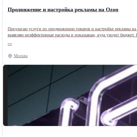
Продвижение и настройка рекламы на Ozon
Предлагаю услуги по продвижению товаров и настройке рекламы на Ozon. Работаю с
выявляю неэффективные расходы и показываю, куда уходит бюджет.
на каждом этапе воронки. Все решения принимаю на основе показателей и фактических данных. Перед началом работы проведу аудит рекламы, найду слабые места и подготовлю конкретный план действий для
—
развития магазина. Рассматриваю долгосрочное сотрудн
Москва