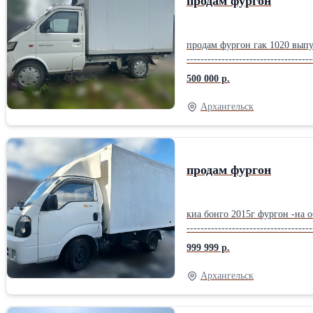
продам фургон
продам фургон гак 1020 выпуск 2
------------------------------------
500 000 р.
Архангельск
продам фургон
киа бонго 2015г фургон -на обмен д
------------------------------------
----------------------
999 999 р.
Архангельск