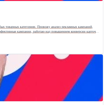
oжy aнaлиз peклaмныx кaмпaний,
эффективные кампании, работаю над повышением конверсии карточек
и и использовать аналитику для роста.