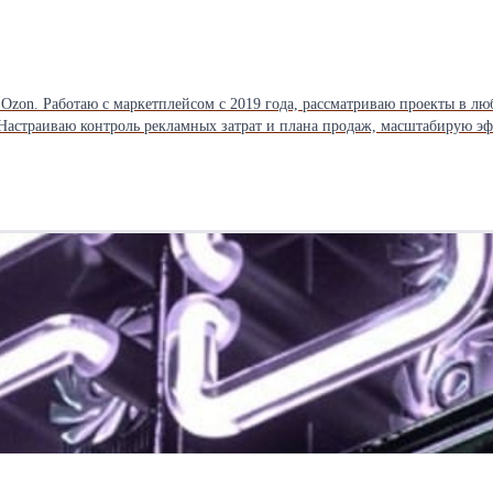
 маркетплейсом с 2019 года, рассматриваю проекты в любых товарных категориях. Пров
 Настраиваю контроль рекламных затрат и плана продаж, масштабирую 
ичество с селлерами, которые готовы работать системно, соблюдать договорённост