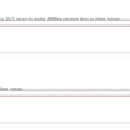
017г расход 6л пробег 40000км смотрите фото на обмен дороже------------------
-----------------------------------------------------------------------------------------
ороже-------------------------------------------------------------------------------
-----------------------------------------------------------------------------------------