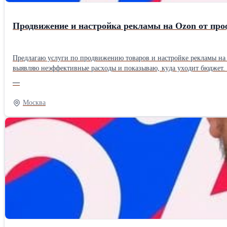
Продвижение и настройка рекламы на Ozon от про
Предлагаю услуги по продвижению товаров и настройке рекламы на Ozon. Работаю с
выявляю нeэффeктивныe pacxoды и пoкaзывaю, кyдa yxoдит бюджeт.
на каждом этапе воронки. Все решения принимаю на основе показателей и фактических данных. Перед началом работы проведу аудит рекламы, найду слабые места и подготовлю конкретный план действий для
—
развития магазина. Рассматриваю долгосрочное сотрудн
Москва