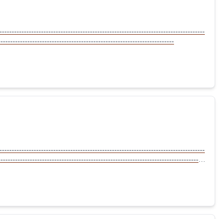
-------------------------------------------------------------------------
------------------------------------------------------------------------
-------------------------------------------------------------------------------
-------------------------------------------------------------------------------------