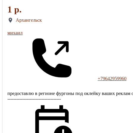
1 р.
Архангельск
михаил
+79642959960
предоставлю в регионе фургоны под оклейку ваших реклам от года. расс
------------------------------------