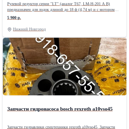
Рулевой редуктор серии "LT" (аналог T67, LM-H-201 A B)
предназначен для лодок длиной до 18 ф (4,74 м) и с мотором
мощностью до 55 л.с. Характеристики Для моторов до 55 л.с.
5 900 р.
Тип тросов M58 (LT/NLT) Кол-во оборотов 2.6 Диаметр
рулевого колеса до 381 мм Диаметр вала 3/4 " Материал корпуса
Нижний Новгород
алюминий Кол-во в зав.упаковке 1 арт. 260303 Информация о
производителе Бренд Pretech Производитель Pretech Страна
Корея Рекомендуется применять с рулевыми тросами компании
Pretech типа 2500XX или тросами типа М58 или SC18
Запчасти гидронасоса bosch rexroth a10vso45
Запчасти гидравлики спецтехники rexroth a10vso45, Запчасти