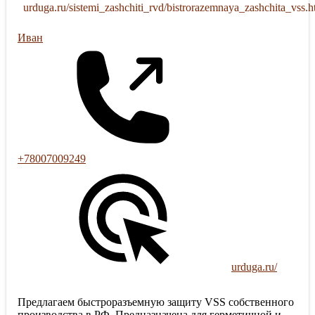
urduga.ru/sistemi_zashchiti_rvd/bistrorazemnaya_zashchita_vss.h
Иван
+78007009249
urduga.ru/
Предлагаем быстроразъемную защиту VSS собственного
производства в РФ. Предназначена для герметичной и