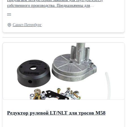
собственного производства. Предназначены для
амортизирующего крепления труб, шлангов и кабельных жгутов
—
к плоским и угловым опорам. Верхний и нижний полукорпусы
взаимозаменяемы, обеспечивают защиту от вибрации. Серии и
Санкт-Петербург
диаметры труб (мм / дюймы / газовые): - Группа 0: 6 мм / 6,4 мм
(1/4") / 8 мм (5/16") / 9,5 мм (3/8") / 10 мм (G1/8") / 12 мм -
Группа 1: 6 / 6,4 (1/4") / 8 (5/16") / 9,5 (3/8") / 10 (G1/8") / 12 мм
- Группа 2: 12,7 мм (1/2") / 13,5 мм (G1/4") / 14 / 15 / 16 (5/8") /
17,2 (G3/8") / 18 мм - Группа 3: 19 мм (3/4") / 20 / 21,3 (G1/2") /
22 / 23 / 25 мм (1") - Группа 4: 26,9 мм (G3/4") / 28 / 30 мм -
Группа 5: 32 мм (1¼") / 33,7 (G1") / 35 / 38 (1½") / 40 / 42 мм
(G1½") Материалы полукорпусов: полипропилен (-30…+90°C,
зеленый) / полиамид (-40…+120°C, черный) / эластомер (-50…
+120°C) / алюминий (до +300°C) Исполнение по пластинам и
крепежу: нижняя пластина — стандартная / длинная / двойная /
тройная / под углом 90°, верхняя — стандартная или
промежуточная, крепеж — винт DIN912 или болт DIN931/933.
Наши преимущества: Собственное производство в РФ;
Складской запас в Санкт-Петербурге; Отправка ТК по всей
Редуктор рулевой LT/NLT для тросов M58
России; Опт любого объема.