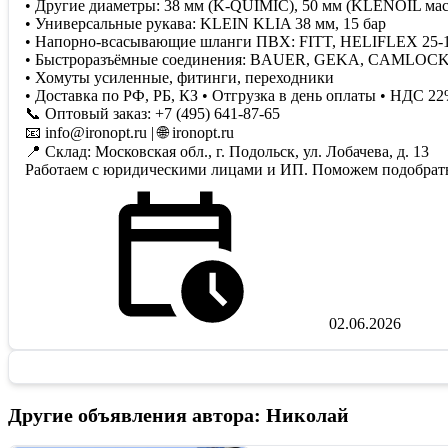
• Другие диаметры: 38 мм (K-QUIMIC), 50 мм (KLENOIL ма
• Универсальные рукава: KLEIN KLIA 38 мм, 15 бар
• Напорно-всасывающие шланги ПВХ: FITT, HELIFLEX 25-
• Быстроразъёмные соединения: BAUER, GEKA, CAMLOCK (
• Хомуты усиленные, фитинги, переходники
• Доставка по РФ, РБ, КЗ • Отгрузка в день оплаты • НДС 2
📞 Оптовый заказ: +7 (495) 641-87-65
📧 info@ironopt.ru | 🌐 ironopt.ru
📍 Склад: Московская обл., г. Подольск, ул. Лобачева, д. 13
Работаем с юридическими лицами и ИП. Поможем подобрать 
02.06.2026
Другие объявления автора: Николай