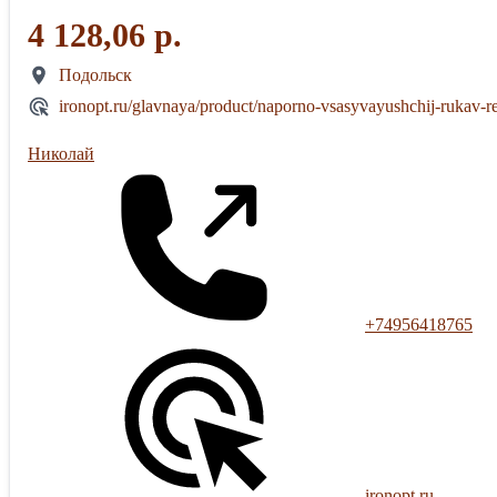
4 128,06 р.
Подольск
ironopt.ru/glavnaya/product/naporno-vsasyvayushchij-rukav-
Николай
+74956418765
ironopt.ru