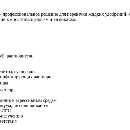
офессиональное решение для перекачки жидких удобрений, хи
ив к кислотам, щелочам и химикатам.
М), растворители
литра, суспензии
езинфицирующих растворов
циды
растворы
ойчив к агрессивным средам
акуум, не сплющивается
+70°C
Ф-излучению
ветствия