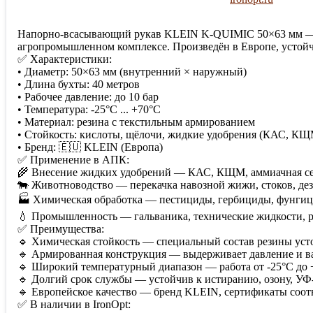
Напорно-всасывающий рукав KLEIN K-QUIMIC 50×63 мм — пр
агропромышленном комплексе. Произведён в Европе, устойч
✅ Характеристики:
• Диаметр: 50×63 мм (внутренний × наружный)
• Длина бухты: 40 метров
• Рабочее давление: до 10 бар
• Температура: -25°C ... +70°C
• Материал: резина с текстильным армированием
• Стойкость: кислоты, щёлочи, жидкие удобрения (КАС, КЩ
• Бренд: 🇪🇺 KLEIN (Европа)
✅ Применение в АПК:
🌾 Внесение жидких удобрений — КАС, КЩМ, аммиачная се
🐄 Животноводство — перекачка навозной жижи, стоков, д
🏭 Химическая обработка — пестициды, гербициды, фунги
💧 Промышленность — гальваника, технические жидкости, 
✅ Преимущества:
🔹 Химическая стойкость — специальный состав резины уст
🔹 Армированная конструкция — выдерживает давление и в
🔹 Широкий температурный диапазон — работа от -25°C до 
🔹 Долгий срок службы — устойчив к истиранию, озону, У
🔹 Европейское качество — бренд KLEIN, сертификаты соот
✅ В наличии в IronOpt: