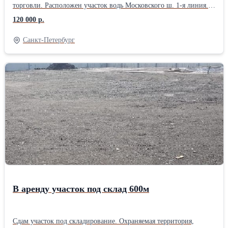
торговли. Расположен участок водь Московского ш. 1-я линия.
Площадь - 600 кв.м Инженерные коммуникации, ограждение,
120 000 р.
твердая поверхность, отдельный въезд. Вы можете устанавливать
свои временные сооружения или увеличить до необходимой
Санкт-Петербург
площади. Является собственностью Доступ 24/7. Охрана.
Пропускной режим действует на территории.
В аренду участок под склад 600м
Сдам участок под складирование. Охраняемая территория,