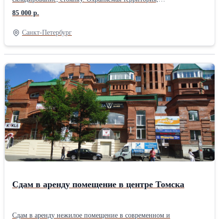
видеонаблюдение. Участок с ровной поверхностью, имеет
85 000 р.
площадь 850 кв.м, огорожен, есть отдельный вход и
необходимые коммуникации (свет, вода, канализация, вай фай).
Санкт-Петербург
Хорошая транспортная доступность. Доступ к участку круглые
сутки. До метро 15 мин. транспортом. Рядом автобусная
остановка. Заезд с Московского шоссе. По всем вопросам
звоните по телефону. Без комиссий, прямая аренда от
собственника
Сдам в аренду помещение в центре Томска
Сдам в аренду нежилое помещение в современном и