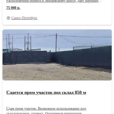
Расположения объекта к Московскому шоссе, даёт хорошие
логистические возможности и беспрепятственный доступ
75 000 р.
большегрузов. Удобный подъезд, все коммуникации, помещение
готовое к работе. Охрана уже включена в стоимость аренды.
Санкт-Петербург
Доступ 24ч в любой день недели. Большой трафик
автотранспорта. На территории есть видеонаблюдение. Сдается
напрямую без комиссии. Звоните, чтобы узнать подробности
Сдается пром участок под склад 850 м
Сдам пром участок. Возможное использование под
складирование, стоянку. Охраняемая территория,