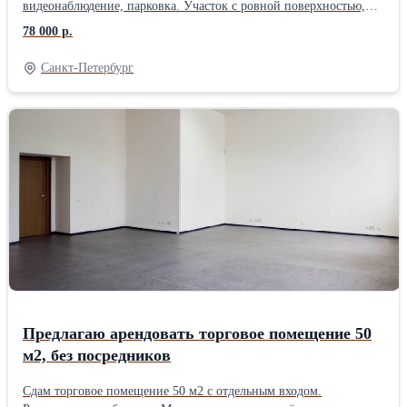
видеонаблюдение, парковка. Участок с ровной поверхностью,
имеет площадь 600 кв.м, огорожен, есть отдельный вход и
78 000 р.
необходимые коммуникации (свет, вода, канализация, интернет).
Хорошая транспортная доступность. Доступ к участку в любое
Санкт-Петербург
время. До метро 15 мин. транспортом. Рядом автобусная
остановка. Заезд с Московского шоссе. По всем вопросам
звоните. Без комиссий и прямая аренда от собственника.
Предлагаю арендовать торговое помещение 50
м2, без посредников
Сдам торговое помещение 50 м2 с отдельным входом.