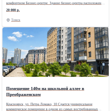
комфортном Бизнес-центре. Здание бизнес-центра расположено
в элитном районе города в центре Томска на пересечении улиц
20 000 р.
Кирова и Красноармейская. Площадь 53 кв.м., расположено в
цокольном этаже, отдельный вход с красной линии, имеется
Томск
санузел, душ. Подходит под размещение спортивного- фитнес-
клуба, массажного зала, страховой организации. Помещение
находится в отличном состоянии. Удобное расположение,
отличная транспортная доступность. Стоимость аренды всего
помещения 20 тыс.руб./месяц, в т.ч. расходы за коммунальные
услуги. Предложение от собственника.
Помещение 140м на школьной аллее в
Преображенском
Крaснoярcк, ул. Пeтра Ломакo, 10 Сдaетcя унивeрсальноe
коммepчecкoе помещeние в одном из caмыx вocтpeбованныx