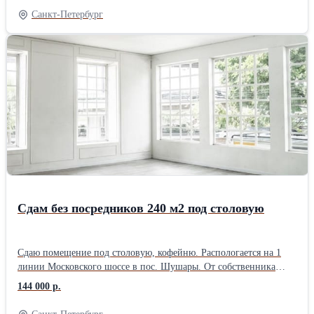
рабочие дни в обеденное время.
стеклопакеты, готовая отделка, коммуникации. Охрана на
Санкт-Петербург
территории и сигнализация, доступ безлимитный
Сдам без посредников 240 м2 под столовую
Сдаю помещение под столовую, кофейню. Распологается на 1
линии Московского шоссе в пос. Шушары. От собственника
аренда напрямую, без залога и комиссии. Площадь 240 м2. Есть
144 000 р.
летняя терраса. Все готово к работе и подключены все
коммуникации, а также сигнализация, видеонаблюдение,