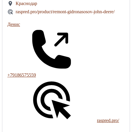
Краснодар
raspred.pro/product/remont-gidronasosov-john-deere/
Денис
+79186575559
raspred.pro/