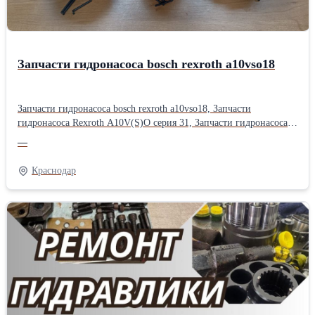
Запчасти гидронасоса bosch rexroth a10vso18
Запчасти гидронасоса bosch rexroth a10vso18, Запчасти
гидронасоса Rexroth A10V(S)O серия 31, Запчасти гидронасоса
bosch rexroth a10vso серии 52, Запчасти гидравлического насоса
—
bosch rexroth a10vso серии 31, Запчасти гидронасоса bosch rexroth
a10vso, Запчасти насоса bosch rexroth a10vso18, Запчасти
Краснодар
гидравлики спецтехники rexroth a10vso18, Запчасти аксиально-
поршневого насоса rexroth a10vso18, Запасные части гидронасоса
Bosch Rexroth A10VSO18: Надежность и точность в каждой
детали. Гидравлика — это сердце вашей техники, а аксиально-
поршневой насос Bosch Rexroth A10VSO18 — это ее надежный
мотор. Однако даже эталонная надежность требует
своевременного обслуживания. Когда приходит время ремонта,
выбор правильных комплектующих становится критическим
фактором, определяющим ресурс и производительность всей
гидросистемы. Что мы предлагаем? В нашем ассортименте