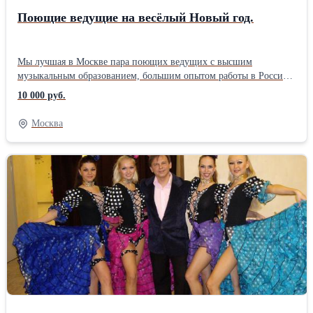
Поющие ведущие на весёлый Новый год.
Мы лучшая в Москве пара поющих ведущих с высшим
музыкальным образованием, большим опытом работы в России
и за рубежом. Если Вам нужна яркая и недорогая Новогодняя
10 000 руб.
программа – мы для Вас просто находка. Мы в одном лице и
организаторы, и исполнители праздника. Мы работаем по всей
Москва
Московской области и Москве, имеем свою аппаратуру, свет и
транспорт, выезжаем в ближайшие области Рязанскую,
Ярославскую, Тульскую, Тверскую, Владимирскую, Калужскую и
т.д. Работаем строго по договору с предоплатой, оплата
почасовая с возможностью продления работы. Мы создаём
программу под конкретного заказчика, подбираем музыку,
конкурсы, приветствия и реквизит. В нашей программе много
музыки и танцев, веселых шуток и конкурсов, мы сможем
предложить концертную программу из артистов разных жанров
и собственных номеров, необычных сюрпризов и шоу
двойников. Мы специализируемся на организации и проведении
праздников в русском стиле. В этом нам помогают артисты
русского жанра – фольклорные ансамбли, баянисты, ложкари,