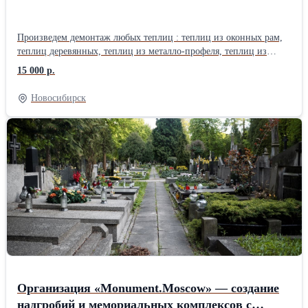
Произведем демонтаж любых теплиц : теплиц из оконных рам,
теплиц деревянных, теплиц из металло-профеля, теплиц из
поликарбоната.Демонтаж производим с вывозом на полигоны
15 000 р.
или без вывоза. Стоимость от 15000 рублей. Предоставляет
транспорт и грузчики. По всем вопросам обращаться по
Новосибирск
телефону.
Организация «Monument.Moscow» — создание
надгробий и мемориальных комплексов с