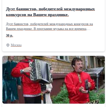
Дуэт баянистов, победителей международных
конкурсов на Вашем празднике.
Дуэт баянистов, победителей международных конкурсов на
Вашем празднике. В программе музыка на все времена,
залихватские народные мелодии,шлягеры классической
30 р.
музыки,оригинальная музыка для баяна. В программе возможен
интерактив с гостями и живой вокал под застольные советские и
Москва
российские песни. Только живое исполнение без минусов и
плюсов.Мы играем,чтобы сделать Ваш праздник ярким.