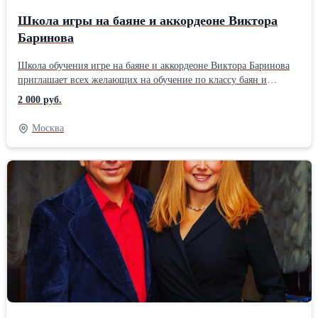
Школа игры на баяне и аккордеоне Виктора
Баринова
Школа обучения игре на баяне и аккордеоне Виктора Баринова
приглашает всех желающих на обучение по классу баян и
аккордеон.Если у Вас есть желание освоить эти инструменты,вы
2 000 руб.
готовы набраться терпения,я смогу Вам помочь научиться играть
на этих удивительных инструментах.Мои ученики это ученики
Москва
музыкальных школ,которые повышают своё мастерство и учат
программу,студенты Вузов и простые любители музыки. Для
каждого уровня ученика я разработал свой авторский метод
обучения.Обучаю с нуля, помогу подобрать инструмент. Готовлю
студентов и учащихся на международные конкурсы.Приходите
заниматься!