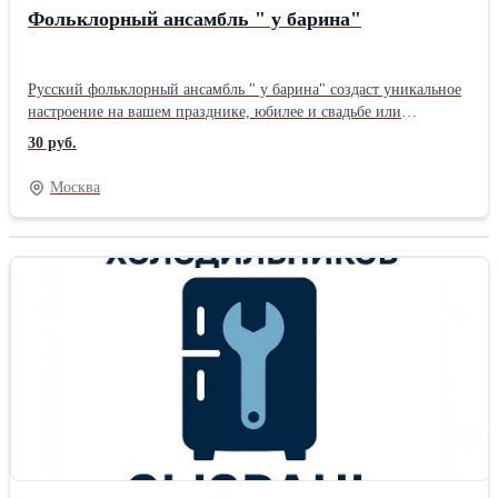
Фольклорный ансамбль " у барина"
Русский фольклорный ансамбль " у барина" создаст уникальное
настроение на вашем празднике, юбилее и свадьбе или
организует русский праздник под ключ. Мы умеем проводить
30 руб.
праздники в русском стиле. Наш праздник проводит ведущий
или пара ведущих в русском стиле. Мы наполняем торжество
Москва
песнями, плясками, конкурсами, русскими забавами и
традиционными обрядами. На вашем празднике сможет принять
участие от одного человека до полного состава в 7 человек. Это
может быть баянист на свадьбу или выкуп невесты, группа
артистов на на семейное торжество и полный состав на
муниципальный праздник. Фольклорный ансамбль « у барина»
готов выступить с программой песен на любом мероприятии
или концерте. В программе песни Виктора Баринов и обработки
русских народных песен. Мы исполняем песни Советского
времени и песни о Великой отечественной войне. Мы проводим
свадьбы в русском стиле – ведущий и музыка, русские традиции.
Народные костюмы. Мы проводим выкуп невесты – русский с
песнями и конкурсами, сопровождение на прогулке.
Организация и проведение юбилея – тамада баянист создаст