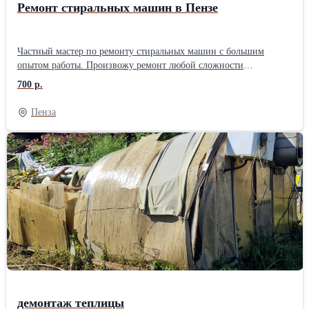
Ремонт стиральных машин в Пензе
Частный мастер по ремонту стиральных машин с большим
опытом работы. Произвожу ремонт любой сложности
стиральных машин автомат любых производителей на дому,
700 р.
либо можете привезти в мастерскую. Работаю без посредников,
поэтому цены ниже чем у фирм. Использую качественные
Пенза
запчасти, даю гарантию до 2-ух лет на работу и запчасти.
Стоимость ремонта называю до начала работы и она не меняется,
оплачиваете после проверки. Помимо бумажных документов
выдаю электронный чек с прописанной гарантией. Имеется
склад запчастей, что в большинстве случаев позволяет
выполнить ремонт у вас дома за один визит, при сложном
ремонте забираю машинку или узел в мастерскую. Многие
проблемы удается решить по телефону, звоните, консультация
бесплатна. С примерами и стоимостью ремонтов можете
ознакомиться на сайте.
демонтаж теплицы