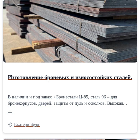
Изготовление броневых и износостойких сталей.
В наличии и под заказ: • Бронестали Ц-85, сталь 96 – для
бронекорпусов, дверей, защиты от пуль и осколков. Высокая
твердость, надежность. • Сталь 110Г13Л (Гадфильда) – для узлов,
—
работающих на удар и износ (щеки дробилок, стрелки, била).
Уникальное свойство – упрочняется при ударах.
Екатеринбург
Преимущества: Проверенное качество, длительный срок службы,
оптимальное соотношение цены и надежности.