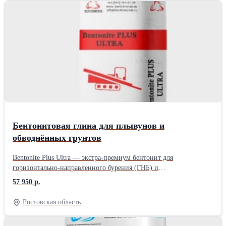
Гомогенность(однородность структуры брони). Под заказ дадим
любой параметр и дополнительные характеристики. Все классы
защиты Какая еще БРОНЯ так защищает от износа, удара,
взрыва, пули и снарядов?Состояние: Новый Вид металлопроката:
Горячекатаный Материал: Стальной Страна-производитель:
Россия
Бентонитовая глина для плывунов и
обводнённых грунтов
Bentonite Plus Ultra — экстра-премиум бентонит для
горизонтально-направленного бурения (ГНБ) и
микротоннелирования. Создан для особо сложных условий:
57 950 р.
рыхлые и водонасыщенные грунты, текучие плывуны, слои с
высокой фильтрацией, критически нестабильные участки.
Ростовская область
Обеспечивает максимальную стабильность ствола и высокую
скорость бурения даже в самых сложных условиях ГНБ.