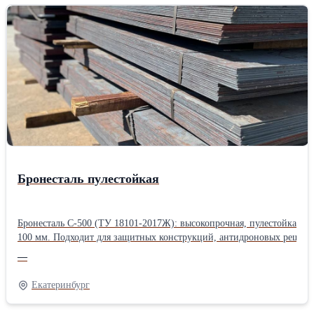
Бронесталь пулестойкая
Бронесталь С‑500 (ТУ 18101‑2017Ж): высокопрочная, пулестойкая, и
100 мм. Подходит для защитных конструкций, антидроновых решёток,
—
Екатеринбург