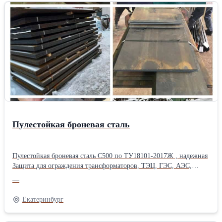
Пулестойкая броневая сталь
Пулестойкая броневая сталь С500 по ТУ18101-2017Ж , надежная
Защита для ограждения трансформаторов, ТЭЦ, ГЭС, АЭС,
котельных, нефтехранилищ, газохранилищ, газового
—
оборудования и турбин от осколков, дронов, пуль, снарядов,
ракет и взрывов
Екатеринбург