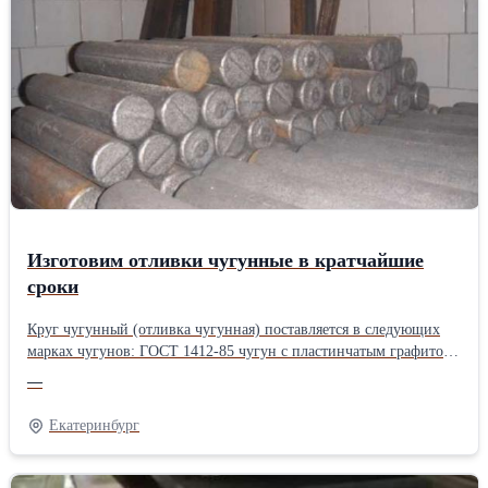
АБ2-2, АБ2-М, АБ2-Р, АБ3, АБ4, АБ5, АБ7, РСА, РСВ, РСД,
РСЕ
Изготовим отливки чугунные в кратчайшие
сроки
Круг чугунный (отливка чугунная) поставляется в следующих
марках чугунов: ГОСТ 1412-85 чугун с пластинчатым графитом
СЧ10, СЧ15, СЧ18, СЧ20, СЧ21, СЧ24, СЧ25, СЧ30, СЧ35. ГОСТ
—
7293-85 чугун с шаровидным графитом, высокопрочный чугун
ВЧ35, ВЧ40, ВЧ50, ВЧ60, ВЧ70, ВЧ80, ВЧ100. ГОСТ 7769-82
Екатеринбург
легированный чугун со специальными свойствами-~--~-
@LarisaBronestal-~-89920174973