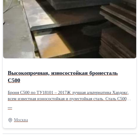
Высокопрочная, износостойкая бронесталь
С500
Броня С500 по ТУ18101 – 2017Ж лучшая альтернатива Хардокс,
всем известная износостойкая и пулестойкая сталь. Сталь С500, в
наличии, есть все толщины Броня выпускается не только по ТУ,
—
но и по ГОСТ Р 50744-95; ГОСТ Р 50963-96, ГОСТ Р 51112-97,
ГОСТ 34286-2017, ГОСТ 34282-2017. Сваривается не в пример
Москва
Хардоксу (без нагрева), работает на износ даже при температуре
+700 градусов. Самый высокий коэффициент износостойкости.
Высокая твердость Высокий предел прочности