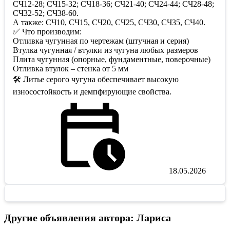
СЧ12-28; СЧ15-32; СЧ18-36; СЧ21-40; СЧ24-44; СЧ28-48;
СЧ32-52; СЧ38-60.
А также: СЧ10, СЧ15, СЧ20, СЧ25, СЧ30, СЧ35, СЧ40.
✅ Что производим:
Отливка чугунная по чертежам (штучная и серия)
Втулка чугунная / втулки из чугуна любых размеров
Плита чугунная (опорные, фундаментные, поверочные)
Отливка втулок – стенка от 5 мм
🛠 Литье серого чугуна обеспечивает высокую
износостойкость и демпфирующие свойства.
18.05.2026
Другие объявления автора: Лариса