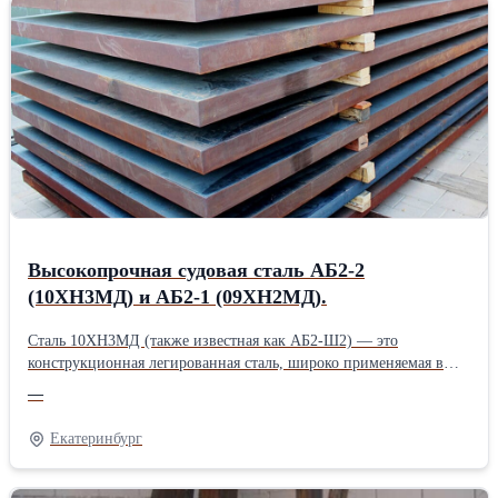
Высокопрочная судовая сталь АБ2-2
(10ХН3МД) и АБ2-1 (09ХН2МД).
Сталь 10ХН3МД (также известная как АБ2-Ш2) — это
конструкционная легированная сталь, широко применяемая в
судостроении и машиностроении благодаря своим высоким
—
механическим свойствам и хорошей свариваемости. Кроме того,
в наличии есть Листовой прокат из высокопрочных
Екатеринбург
судостроительных сталей класса: АК25, АК27, АК28, АК29,
АК30, К32, АК32-9СВ, АК33, АК33ШСВ, АК34Ш, АК35, АК35-
9СВ, АК35-ШСВ, АК36, АК36-9СВ, АК36ШСВ, АБ1, АБ2-1,