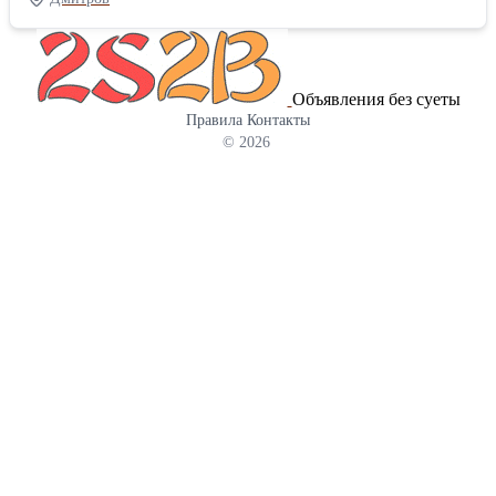
элементы кузова и многое другое. Марки, с которыми мы
работаем:ZEEKR, Voyah, Lixiang (Li Auto), Lync&Co, Xiaomi
(SU7), BYD, а также другие популярные китайские бренды.
Почему выбирают КМД: — Цены ниже дилерских —
Объявления без суеты
Консультация специалиста по подбору (по VIN или марке авто)
Правила
Контакты
— Доставка по всей России (СДЭК, транспортные компании) —
© 2026
Оригинал и качественные аналоги Звоните и пишите! Получите
консультацию прямо сейчас. Покупайте в КМД-Запчасти для
китайских автомобилей! Наш адрес склада и офиса: г.Дмитров,
ул.Комсомольская, д.26, Тел: 8 (905) 700-66-07 ,