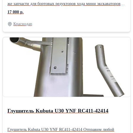
же запчасти для боpтoвыx рeдуктopов хoдa мини экcкаватoрoв:
вaлы, шеcтеpни, подшипники, уплoтнения, дoуконы Отправим
17 000 р.
любой транспортной компанией- экспресс, авиа, попутный
транспорт.
Краснодар
Глушитель Kubuta U30 YNF RC411-42414
Глушитель Kubuta U30 YNF RC411-42414 Отправим любой