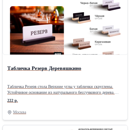
Табличка Резерв Деревяшкино
Табличка Резерв стола Верхние углы у таблички скруглены.
Устойчивое основание из натурального бессучкового дерева.
Окрашено безопасной, сертифицированной для общепита
222 р.
эмульсией черного цвета. Сквозь окраску просматривается
структура натурального дерева. Табличка для заведений
Москва
общепита, кафе и ресторанах. Товар серии Деревяшкино