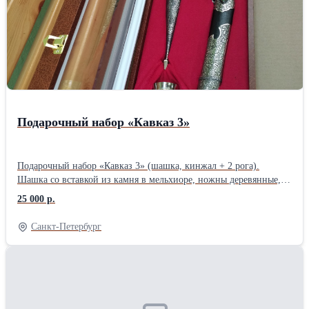
Подарочный набор «Кавказ 3»
Подарочный набор «Кавказ 3» (шашка, кинжал + 2 рога).
Шашка со вставкой из камня в мельхиоре, ножны деревянные,
обтянутые кожей и кинжал кавказский, вставка с камнем в
25 000 р.
мельхиоре. Детали украшений выполнены из мельхиора. Футляр
деревянный, с укладкой из красного бархата, крышка из
Санкт-Петербург
прозрачного стекла. Рога сувенирные КРС.