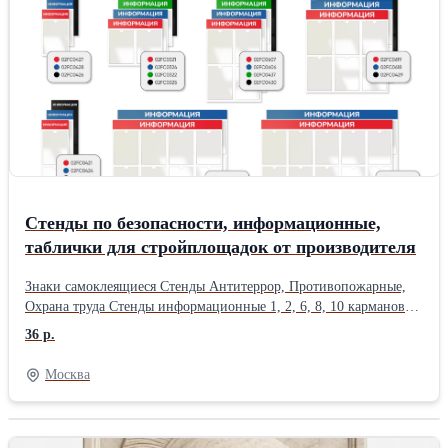
Стенды по безопасности, информационные,
таблички для стройплощадок от производителя
Знаки самоклеящиеся Стенды Антитеррор, Противопожарные,
Охрана труда Стенды информационные 1, 2, 6, 8, 10 карманов
Таблички нормативные Таблички для оформления
36 р.
стройплощадок Гарантируем наличие товара и оптовые цены
Работаем на Все инструменты, Кувалда, Максидом, Аксон,
Москва
Магнит ДОМ