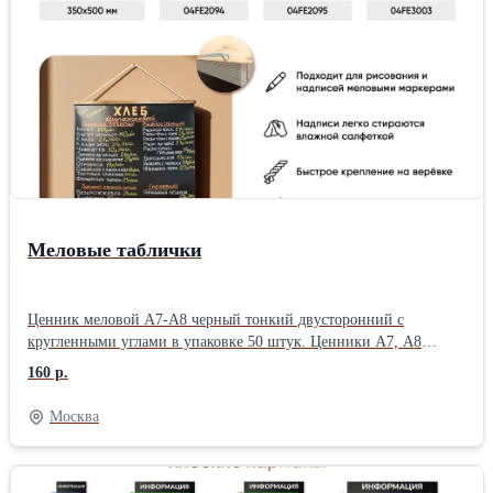
Меловые таблички
Ценник меловой А7-А8 черный тонкий двусторонний с
кругленными углами в упаковке 50 штук. Ценники А7, А8
меловой универсален для магазинов, заведений общепита,
160 р.
продовольственных рынков. Наносить информацию нужно
меловыми маркерами. Надписи легко стираются влажным
Москва
материалом