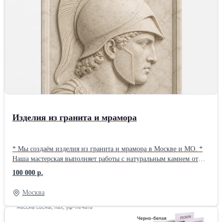
Изделия из гранита и мрамора
* Мы создаём изделия из гранита и мрамора в Москве и МО. *
Наша мастерская выполняет работы с натуральным камнем от
подготовки решения до монтажа. * Каждое изделие проходит
100 000 р.
единый контроль, что позволяет учитывать технические
особенности камня. Подробнее ознакомиться с мастерской,
Москва
каталогом продукции и услугами можно на сайте
https://obrabotkagranita.ru, где представлена информация об
изделиях из мрамора и гранита. Мы предлагаем и доставляем -