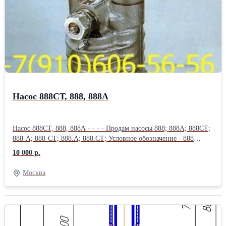
СП-06ВП3; СП-51; СПН4-3Т; Куплю: 8д2.966.037-2 и зип к ним;
фильтр 8д2.966.038-2 и зип к ним; фильтроэлемент 8д2.966.034-
4; фильтроэлемент 8д2.966.034-6;
Насос 888СТ, 888, 888А
Насос 888СТ, 888, 888А - - - - Продам насосы 888; 888А; 888СТ;
888-А; 888-СТ; 888.А; 888.СТ; Условное обозначение - 888
Привод - от ротора двигателя Направление вращения (если
10 000 р.
смотреть со стороны хвостовика) - правое Максимальное число
оборотов, об/мин - 5100 Рабочая жидкость - топливо,
Москва
применяемое на двигателе Топливный насос 888 - предназначен
для двигателя АИ-20 (ПАЭС-2500), так же возможно
применение в стендовом оборудовании, гидросистемах
сельскохозяйственных, дорожных, транспортных машин, для
перекачки неагрессивных жидкостей.