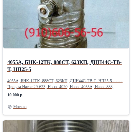
4055А, БНК-12ТК, 888СТ, 623КП, ДЦН44С-ТВ-
Т, НП25-5
4055А, БНК-12ТК, 888СТ, 623КП, ДЦН44С-ТВ-Т, НП25-5 - - - -
Продам Насос 29-623; Насос 4020; Насос 4055А; Насос 888;
Насос 888А; Насос 888СТ; Насос 890; Насос 890С; Насос 892АМ;
10 000 р.
Продам Насос 918 (МТ-800 ); Насос 918А ( МТ-800 );
Насос 918Б ( МТ-800 ); Насос БНК-10ТК; Насос БНК-12ТК;
Москва
Насос 4062 ( МТ-800 ); Насос 435ФТ; Продам
Насос 463Б (МВ-280Б); Насос 465А; Насос 465Д (МП-6000-2с);
Насос 465К; Насос 465К ( Д-4500К); Насос 465МТВ; Продам
Насос 465МТВ (Д-1500ТВ); Насос 465П; Насос 623;