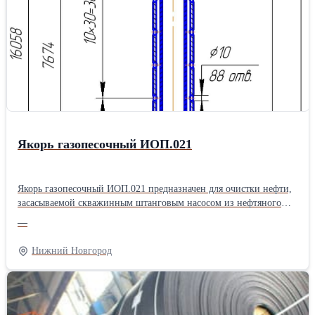
Якорь газопесочный ИОП.021
Якорь газопесочный ИОП.021 предназначен для очистки нефти,
засасываемой скважинным штанговым насосом из нефтяного
пласта. Якорь газопесочный ИОП.021 состоит из верхнего
—
корпуса, нижнего корпуса, патрубка, соединительных муфт,
внутренней трубы и пробки. Все детали якоря за исключением
Нижний Новгород
внутренней трубы имеют резьбы НКТ73 ГОСТ 633-80 с шагом
2,54 мм. Для забора рабочей среды из затрубного пространства
верхний корпус имеет 88 отверстий Ø10мм. Характеристики: -
диаметр эксплуатационной колонны…114, 146, 168; -