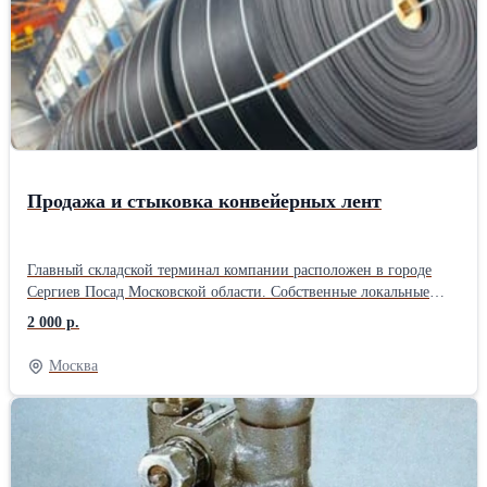
габаритные размеры: длина 16058 мм, диаметр Ø89 мм; - масса
22,2 кг; - рабочий диапазон пропускной способности до 200 м3/
сут.
Продажа и стыковка конвейерных лент
Главный складской терминал компании расположен в городе
Сергиев Посад Московской области. Собственные локальные
производства расположены в городе Санкт-Петербурге, Ростове
2 000 р.
на Дону, Ярославле. ООО «Велес Групп» специализируется на
производстве РТИ и ПВХ изделий для различных отраслей
Москва
промышленности, строительства и сельского хозяйства.
Компания является дистрибутором как отечественных заводов
“Курскрезинотехника”, “Ярославль-Резинотехника” (ЯРТ),
“Красный Треугольник”, так и зарубежных фирм Sava
(Словения), Dunlop (Нидерланды), NILOS, Optibelt (Германия),