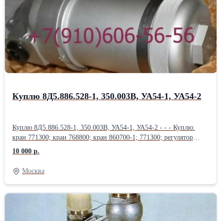
регулирования защиты БРЗУ115В-2С; Блок контроля крена
БКК-18; Продам: Блок контроля крена БКК-18БР; Блок защиты и
управления БЗУ-376СБ; Блок усилителей БКН-115В;
Вычислитель продольного канала ВПК-12-05 2С; Продам:
Вычислитель продольного канала ВБК-12-05 2С; Блок
гиромагнитного курса БГМК-6; Блок согласование курса СК-4;
Блок усилителей сервопривода БУС-58;
Куплю 8Д5.886.528-1, 350.003В, УА54-1, УА54-2
Куплю 8Д5.886.528-1, 350.003В, УА54-1, УА54-2 - - - Куплю:
кран 771300; кран 768800; кран 860700-1; 771300; регулятор
881200-2; датчик УА54-1; датчик УА54-2; Клапан 1890А-2Т;
10 000 р.
Куплю: Заправочный агрегат 583900; Кран масляный 768800;
Клапан зарядный 800600-1; Куплю: Кран перелива топлива
Москва
860700-1; Топливный регулятор 881200-2; датчик П-77 вар. 2;
датчик ДПС; дачик УА54-1; датчик УА54-2; Куплю: Блок
сигнализации УСБ-М; Насос Э26Г; 8Д5.886.528-01; Кран
перекрывной 771300; 8д2.966.037-2; Куплю: Н5810-820; СП-70;
8д2.966.038-2; 350.003В; 8д5.886.528-1; 8д2.966.022-7; свечи