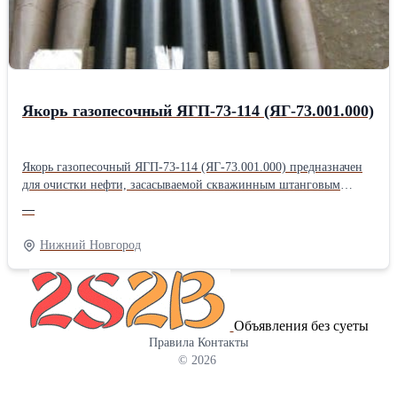
фильтродиск 8Д6.270.001-1; фильтродиск 8Д6.270.001-2;
фильтродиск 8Д6.270.001-3; Продам фильтродиск 8Д6.270.001-4;
фильтродиск 8Д6.270.001-5; фильтродиск 8Д6.270.001-6
Якорь газопесочный ЯГП-73-114 (ЯГ-73.001.000)
Якорь газопесочный ЯГП-73-114 (ЯГ-73.001.000) предназначен
для очистки нефти, засасываемой скважинным штанговым
насосом из нефтяного пласта. Якорь газопесочный ЯГ-73.001.000
—
своей внутренней конической резьбой крепится на колонне
системы НКТ. Якорь газопесочный ЯГ-73.001.000 состоит из
Нижний Новгород
корпуса, муфты, сетки, гильзы, кожуха, башмака, пробки. На
конце корпуса имеется резьба, на которую навинчена муфта. На
среднюю часть корпуса установлена сетка из нержавеющей
стали. На муфту установлена гильза, имеющая на своей
Объявления без суеты
поверхности расположенные в последовательных сечениях 3
Правила
Контакты
отверстия Ø12 мм, 4 отверстия Ø14 мм, 5 отверстий Ø16 мм. На
© 2026
муфту установлен также кожух, прикрывающий отверстия на
гильзе и обеспечивающий за счёт разницы давлений