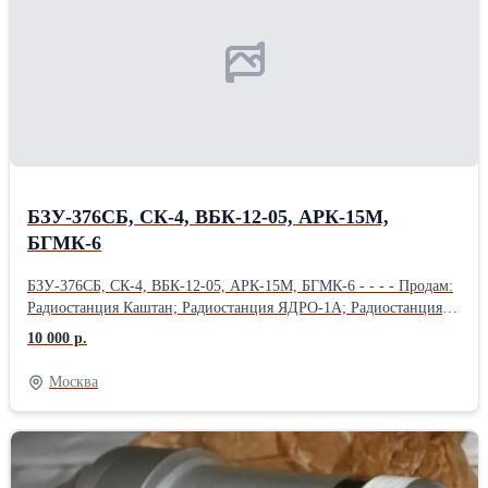
электромеханизм МПК-14МТВ 2 и 3 серий; электромеханизм
МПК-5А; электромеханизм МП-250; электромеханизм
МП-750ТВ; электромагнит ЭМТ-123; Куплю: кран КЭ53-8;
клапан МКВ-251А; клапан МКТ-361А; кран КЭ55-5; клапан
МКТ-17Б / МКТ-17М;
БЗУ-376СБ, СК-4, ВБК-12-05, АРК-15М,
БГМК-6
БЗУ-376СБ, СК-4, ВБК-12-05, АРК-15М, БГМК-6 - - - - Продам:
Радиостанция Каштан; Радиостанция ЯДРО-1А; Радиостанция
Р-852; Радиостанция Р-855УМ; Радиостанция Баклан-20;
10 000 р.
Радиостанция Баклан-5; Продам: Радиостанция Ландыш-5;
Радиостанция Р-863; Преобразователь однофазный ПОС-1000Б;
Москва
Блок сбора полётной информации БСПИ-4-2; Продам:
Автоматический Радиокомпас АРК-15М; Речевой информатор
РИ-65-10; Магнитафон П-503БС; Автоматический Радиокомпас
АРК-УД; Продам: Блок регулирования напряжения
БРН120Т5А-2С; Блок регулирования защиты БРЗУ115ВО; Блок