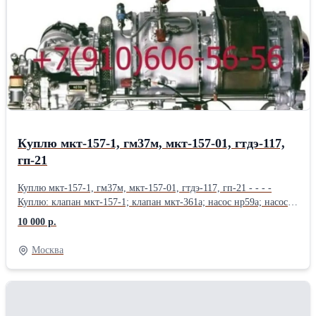
8Д2.966.034-13; Фильтропакет 8Д2.966.034-14; Фильтропакет
8Д2.966.034-15; Фильтропакет 8Д2.966.034-16; Продам
Фильтропакет 8Д2.966.034-17; Фильтропакет 8Д2.966.034-18;
фильтродиск 8Д6.270.001-1; фильтродиск 8Д6.270.001-2;
фильтродиск 8Д6.270.001-3; Продам фильтродиск 8Д6.270.001-4;
фильтродиск 8Д6.270.001-5; фильтродиск 8Д6.270.001-6
Куплю мкт-157-1, гм37м, мкт-157-01, гтдэ-117,
гп-21
Куплю мкт-157-1, гм37м, мкт-157-01, гтдэ-117, гп-21 - - - -
Куплю: клапан мкт-157-1; клапан мкт-361а; насос нр59а; насос
рсф59а; Привод-генератор гп-21; газотурбинный двигатель-
10 000 р.
энергоузел гтдэ-117; фильтр 340.044а; гидромотор гм37м; Куплю:
фильтр 330.100а; фильтр 15гф17сн-1; фильтр 15гф17бн-1; фильтр
Москва
8Д2.966.022-7; фильтр 8Д2.966.021-2; фильтр 8Д2.966.516-05;
фильтр 8Д2.966.512-06; фильтр 8Д2.966.515-04; Куплю: фильтр
8Д2.966.515-03; фильтр 8Д2.966.041-2; фильтр 8Д2.966.034-12;
насосы НП-96М; насосы 4020; насосы НП-103А; насосы
НП-92А5; насосы РСФ-59А; насосы 888; Куплю: насосы НР-59А;