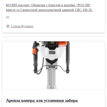
КОЭМЗ продает: Объектив с блендой в коробке "РОЗ-3М"
вместе со Скоростной киносъемочной камерой СКС-1М-16.
Опись вложений СКС-1М: Скоростная киносъемочная камера с
—
крышкой. Объектив с блендой в коробке "РОЗ-3М".
Приспособление для наводки. Электрошнур. Коробка с бобиной.
Старая Купавна
ЗИП. Подробности по телефону или на сайте:
Аренда копера для установки забора