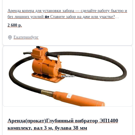
Аренда копера для установки забора — сделайте работу быстро и
без лишних усилий 🏡 Ставите забор на даче или участке?
Вместо тяжёлой кувалды возьмите в аренду бензиновый копер
2 600 р.
MESSER JH‑70 — он сам «загоняет» столбы в землю.
Справитесь вдвоём за день там, где вручную работали бы
Екатеринбург
неделю. 🛠 Что вы получаете: готовый к работе инструмент: всё
настроено, залита топливная смесь; понятную инструкцию и
короткий инструктаж по работе; комплект насадок под разные
столбы; поддержку по телефону, если возникнут вопросы с
инструментом
Аренда(прокат)Глубинный вибратор ЭП1400
комплект, вал 3 м, булава 38 мм