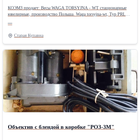
КОЭМЗ продает: Весы WAGA TORSYJNA - WT стационарные
ювелирные, производство Польша. Waga torsyjna-wt, Typ PRLTT
5, Techniprot, Pruszkow (Польша). Максимальный вес, мг ... 1000.
—
Цена деления шкалы, мг … 0,1. Точность измерения … ± одно
деление. Точность отсчета … 0,5 деления. Масса, кг … 8. Весы
Старая Купавна
новые, с консервации, в заводской упаковке. Год выпуска - 1977.
Подробности на сайте или по телефону:
Объектив с блендой в коробке "РОЗ-3М"