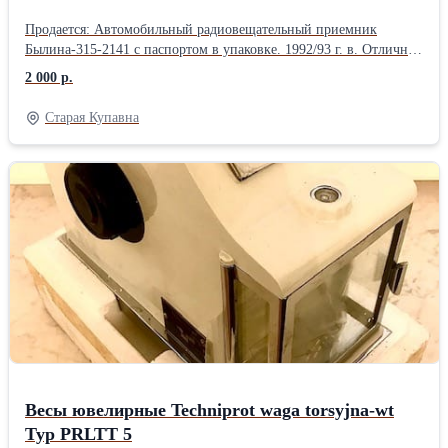
Продается: Автомобильный радиовещательный приемник
Былина-315-2141 с паспортом в упаковке. 1992/93 г. в. Отлично
подходит при реставрации "Ретро" автомобилей и в ежедневном
2 000 р.
использовании. Характеристики: Диапазон принимаемых частот
(волн) не уже: ДВ, кГц (м). СВ, кГц (м). КВ, МГц (м). УКВ,
Старая Купавна
МГц (м). Фото с паспортом красного цвета - 1992 год выпуска.
Цена 1800 рублей. Фото с паспортом зеленого цвета - 1993 год
выпуска. Цена - 2000 рублей. Все вопросы по телефону, фото на
сайте:
Весы ювелирные Techniprot waga torsyjna-wt
Typ PRLTT 5