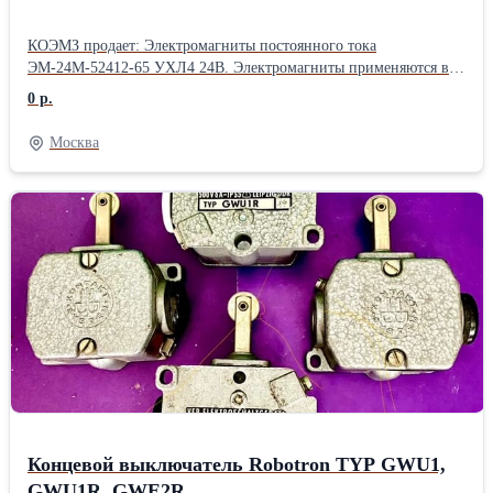
КОЭМЗ продает: Электромагниты постоянного тока
ЭМ-24М-52412-65 УХЛ4 24В. Электромагниты применяются в
качестве комплектующего изделия для дистанционного
0 р.
управления гидравлическими распределителями с условным
проходом 6 мм. Основные технические данные: *Номинальное
Москва
напряжение, В - 24. *Тяговое усилие не менее, Н - 32. *Рабочий
ход якоря, ММ - 2,5-6,0. *Режим работы, ПВ - 100(40)%. *Вес
электромагнита, КГ - не более 0,48 *Род тока - постоянный.
Электромагниты ЭМ24М-52412-65 24В УХЛ4 соответствуют
ТУ27.33.13-001-38226928-2024 и признаны годными для
эксплуатации. Страна изготовитель - Россия. Подробности по
телефону или на сайте:
Концевой выключатель Robotron TYP GWU1,
GWU1R, GWE2R