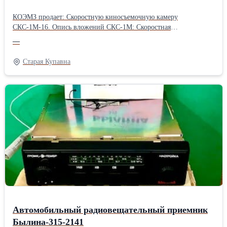
КОЭМЗ продает: Скоростную киносъемочную камеру
СКС-1М-16. Опись вложений СКС-1М: Скоростная
киносъемочная камера с крышкой. Объектив с блендой в коробке
—
"РОЗ-3М". Приспособление для наводки. Электрошнур. Коробка
с бобиной. ЗИП. Подробности по телефону или на сайте:
Старая Купавна
Автомобильный радиовещательный приемник
Былина-315-2141