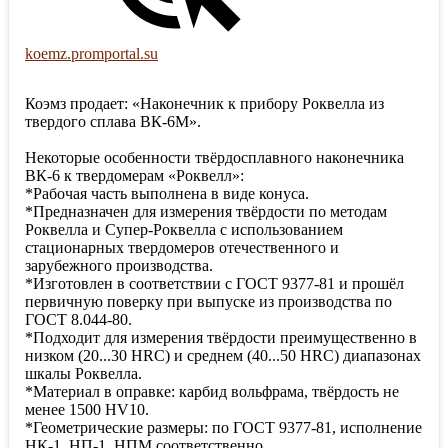
koemz.promportal.su
Коэмз продает: «Наконечник к прибору Роквелла из
твердого сплава ВК-6М».
Некоторые особенности твёрдосплавного наконечника
ВК-6 к твердомерам «Роквелл»:
*Рабочая часть выполнена в виде конуса.
*Предназначен для измерения твёрдости по методам
Роквелла и Супер-Роквелла с использованием
стационарных твердомеров отечественного и
зарубежного производства.
*Изготовлен в соответствии с ГОСТ 9377-81 и прошёл
первичную поверку при выпуске из производства по
ГОСТ 8.044-80.
*Подходит для измерения твёрдости преимущественно в
низком (20...30 HRC) и среднем (40...50 HRC) диапазонах
шкалы Роквелла.
*Материал в оправке: карбид вольфрама, твёрдость не
менее 1500 HV10.
*Геометрические размеры: по ГОСТ 9377-81, исполнение
НК-1, НП-1, НПМ соответственно.