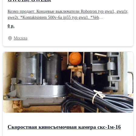
Коэмз продает: Концевые выключатели Robotron typ gwu1, gwu1r,
gwe2r. *Kontaktsistem 500v-6a ip55 typ gwu1. *Veb
elektroschalgerate 500v 6a~ip55 leipzig DDR typ gwu1r. *Veb
0 р.
elektroschalgerate leipzig DDR 500v 6a~ip55 typ gwe2r.
*Kontaktsystem typ gwe2r 500v 6a~ip55. Производитель:
Москва
KONTAKT SISTEM. Made in DDR. Подробности по телефону
или на сайте:
Скоростная киносъемочная камера скс-1м-16