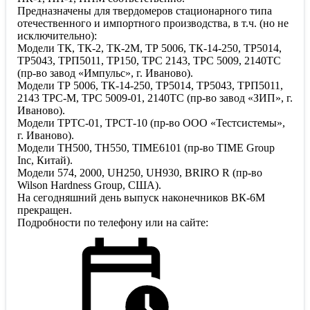
Предназначены для твердомеров стационарного типа
отечественного и импортного производства, в т.ч. (но не
исключительно):
Модели ТК, ТК-2, ТК-2М, ТР 5006, ТК-14-250, ТР5014,
ТР5043, ТРП5011, ТР150, ТРС 2143, ТРС 5009, 2140ТС
(пр-во завод «Импульс», г. Иваново).
Модели ТР 5006, ТК-14-250, ТР5014, ТР5043, ТРП5011,
2143 ТРС-М, ТРС 5009-01, 2140ТС (пр-во завод «ЗИП», г.
Иваново).
Модели ТРТС-01, ТРСТ-10 (пр-во ООО «Тестсистемы»,
г. Иваново).
Модели ТН500, ТН550, TIME6101 (пр-во TIME Group
Inc, Китай).
Модели 574, 2000, UH250, UH930, BRIRO R (пр-во
Wilson Hardness Group, США).
На сегодняшний день выпуск наконечников ВК-6М
прекращен.
Подробности по телефону или на сайте: