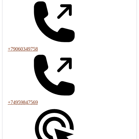
+79060349758
+74959847569