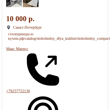
10 000 р.
Санкт-Петербург
столешницы-и-
кухни.рф/catalog/stoleshnitsy_dlya_kukhni/stoleshnitsy_compact
Макс Маерсс
+79257752130