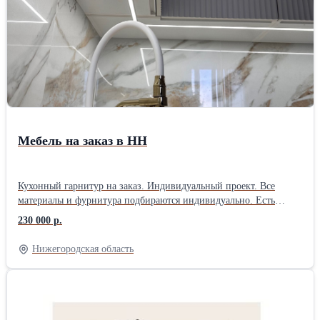
удобное время для Вас. Договора заключаем на цеху строго по
записи (для Хабаровска) , для других регионов договора
заключаем в онлайн режиме. Цена зависит от размера,
материалов и сложности заказа. Точную стоимость уточняйте у
менеджера.
Мебель на заказ в НН
Кухонный гарнитур на заказ. Индивидуальный проект. Все
материалы и фурнитура подбираются индивидуально. Есть
система бонусов.Обязательно позвоните или напишите.
230 000 р.
Нижегородская область