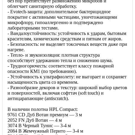
без пор препятствует размножению микробов и
облегчает санитарную обработку.
- Evotech-защита: дополнительное бактерицидное
покрытие с активными частицами, уничтожающими
микрофлору, гипоаллергенно и подтверждено
лабораторными тестами.
- Вандалоустойчивость: устойчивость к ударам, бытовым
красителям, химическим средствам и пятнам от жиров.
- Безопасность: не выделяет токсичных веществ даже при
нагреве.
- Тепло- и звукоизоляция: плотная структура
способствует удержанию тепла и снижению шума.
- Трудногорючесть: соответствует классу пожарной
опасности КМ1 (по требованию).
- Устойчивость к ультрафиолету: не выгорает и сохраняет
насыщенность цвета со временем.
- Разнообразие декоров и текстур: широкий выбор цветов
и поверхностей, включая софттач (soft touch) и
антицарапающие (antiscratch).
В наличии полотна HPL Compact:
9761 CD Дуб Вотан премиум — 3 м
2052 FN Дуб Вотан — 4 м
3074 B Черный Тунис — 3-4 м
2084 B Жемчужный Перито — 3-4 м