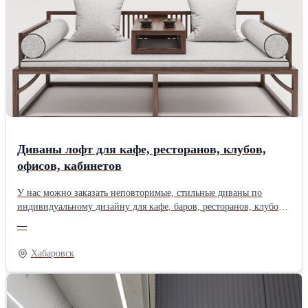
Диваны лофт для кафе, ресторанов, клубов,
офисов, кабинетов
У нас можно заказать неповторимые, стильные диваны по
индивидуальному дизайну для кафе, баров, ресторанов, клубов
для различных типов бизнеса с качественной коммерческой
—
обивкой. Если у вас нестандартная площадь, особые требования
к дизайну или нужно максимальное качество, тогда вам к нам.
Хабаровск
Диваны для офиса, для кабинета директора, торговых центров,
выставок, салонов, кафе, ресторанов, клубов и других
коммерческих объектов. Работаем в онлайн режиме от проекта
до расчёта стоимости ваших изделий с 09:00 до 00:00, в любое