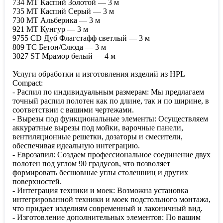
734 МТ Каспий Золотой — 3 м
735 МТ Каспий Серый — 3 м
730 МТ Альберика — 3 м
921 МТ Кунгур — 3 м
9755 CD Дуб Флагстафф светлый — 3 м
809 ТС Бетон/Слюда — 3 м
3027 ST Мрамор белый — 4 м
Услуги обработки и изготовления изделий из HPL
Compact:
- Распил по индивидуальным размерам: Мы предлагаем
точный распил полотен как по длине, так и по ширине, в
соответствии с вашими чертежами.
- Вырезы под функциональные элементы: Осуществляем
аккуратные вырезы под мойки, варочные панели,
вентиляционные решетки, дозаторы и смесители,
обеспечивая идеальную интеграцию.
- Еврозапил: Создаем профессиональное соединение двух
полотен под углом 90 градусов, что позволяет
формировать бесшовные углы столешниц и других
поверхностей.
- Интеграция техники и моек: Возможна установка
интегрированной техники и моек подстольного монтажа,
что придает изделиям современный и лаконичный вид.
- Изготовление дополнительных элементов: По вашим