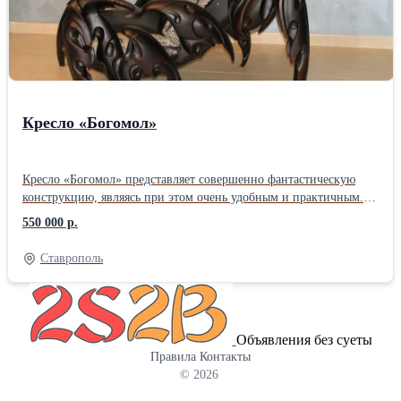
Кресло «Богомол»
Кресло «Богомол» представляет совершенно фантастическую
конструкцию, являясь при этом очень удобным и практичным.
Оно вполне соответствует своему названию и по форме
550 000 р.
напоминает это насекомое. Благодаря умелым рукам мастера,
каждая деталь, выполненная из тонированного ясеня,
Ставрополь
представляет часть произведения искусства. А в целом, кресло
является настоящим шедевром, который внесет в интерьер нотки
изящества и великолепия. Сиденье и спинка покрыты кожей и
мехом енотовидной собаки.
Объявления без суеты
Правила
Контакты
© 2026