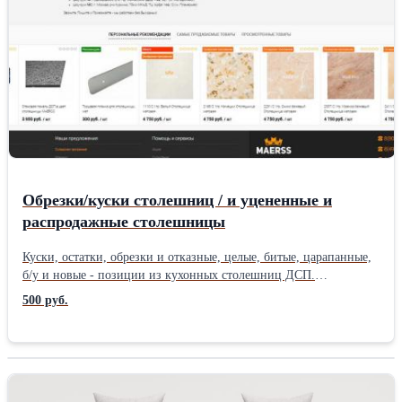
стулья и табуреты, тумбы и комоды, гардеробные и прихожие,
полки и стеллажи. Присылайте Ваши пожелания и технические
проекты на нашу почту/мессенджер - мы быстро сделаем
просчет. Собственное производство, автоматическая сварка,
порошковая окраска, лазерная резка, большой опыт!!!
Обрезки/куски столешниц / и уцененные и
распродажные столешницы
Куски, остатки, обрезки и отказные, целые, битые, царапанные,
б/у и новые - позиции из кухонных столешниц ДСП.
Российские и импортные бренды. Длина от 0.5 до 3.5 метра.
500 руб.
Ширина 500/600/800/900/1200мм. Толщина 28/40мм. Ко всем
обрезкам, можно подобрать, точно такую же, целую панель и
столешницу. Товар в наличии, работаем каждый день.