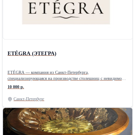
ETÉGRA (ЭТЕГРА)
ETÉGRA — компания из Санкт-Петербурга,
специализирующаяся на производстве столешниц с невидимой
индукционной плитой и других изделий из керамогранита для
10 000 р.
интерьеров и архитектуры. Бренд сочетает современные
технологии, собственное производство и внимательный подход
Санкт-Петербург
к проектированию, создавая решения для жилых и коммерческих
пространств. Основные направления ETÉGRA: — столешницы с
интегрированной невидимой индукцией; — кухонные
столешницы, острова и барные зоны; — мойки, раковины и
изделия для ванных комнат; — фасады и декоративные элементы
из керамогранита; — индивидуальные решения для частных и