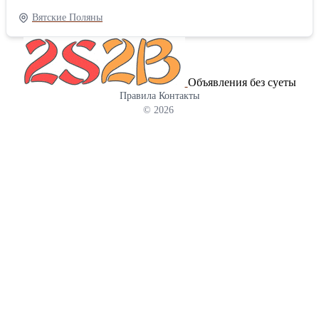
выдерживает дорожные нагрузки. Два прорезиненных колесика
Вятские Поляны
мягко гасят вибрации от неровного асфальта или брусчатки.
Выдвижная ручка позволяет катить сумку за собой на вокзалах,
а плотная тканевая ручка идеальна, чтобы быстро запрыгнуть в
автобус, поезд или поднять багаж по ступенькам. Плотный
Объявления без суеты
водонепроницаемый полиэстер не даст дождю или пролитому
Правила
Контакты
кофе испортить ваши вещи. В большой наружный карман на
© 2026
молнии можно убрать планшет, книгу, салфетки или легкую
кофту, не открывая основное отделение. ССД-02б: Саквояж
оснащен специальным креплением на выдвижную ручку
большой сумки. Вы катите всю поклажу одной рукой, а вторая
остается свободной для телефона или стакана кофе. Удобный
внешний карман на молнии создан для паспорта, билетов,
ключей и телефона. Носите в руках за элегантные ручки,
повесьте на плечо на регулируемом ремне или зафиксируйте на
колесной сумке. Всё самое ценное всегда лежат рядом с вами в
салоне. Путешествуйте красиво и без усталости.