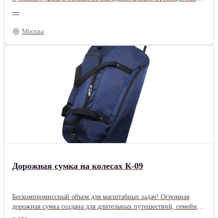
стельки поддерживают комфорт, а мягкий материал верха легко
—
адаптируется к строению стопы и не натирает в процессе носки.
Обувь из натуральной кожи неприхотлива в уходе и устойчива к
Москва
деформации Ознакомиться с каталогом Вы можете на нашем
сайте
Дорожная сумка на колесах К-09
Бескомпромиссный объем для масштабных задач! Огромная
дорожная сумка создана для длительных путешествий, семейных
поездок, командировок и спортивных соревнований. Главное