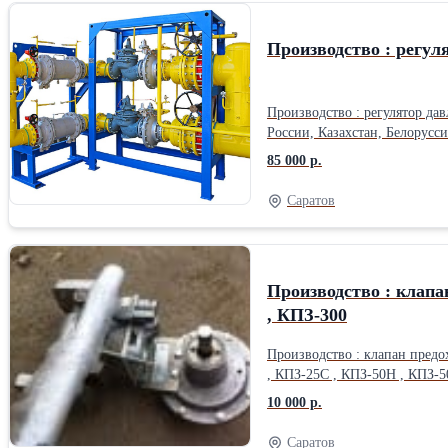
Производство : регул
Производство : регулятор давления газа пр
России, Казахстан, Белорусс
85 000 р.
Саратов
Производство : клапа
, КПЗ-300
Производство : клапан предо
, КПЗ-25С , КПЗ-50Н , КПЗ-5
, КПЗ-200С , КПЗ-250Н , КПЗ
10 000 р.
транспортными компаниями : “КИТ” , “Деловы
(8452)599719,599283 Сайт - sa
Саратов