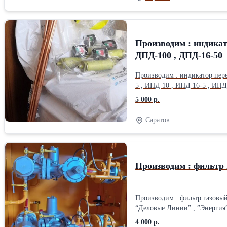
Производим : индикат
ДПД-100 , ДПД-16-50
Производим : индикатор пер
5 , ИПД 10 , ИПД 16-5 , ИПД
5 000 р.
Саратов
Производим : фильтр 
Производим : фильтр газовый
“Деловые Линии” , ”Энергия” , автотранспортом. Наши контакты: ООО”Газа
почта – saratovgaz@inbox.ru
4 000 р.