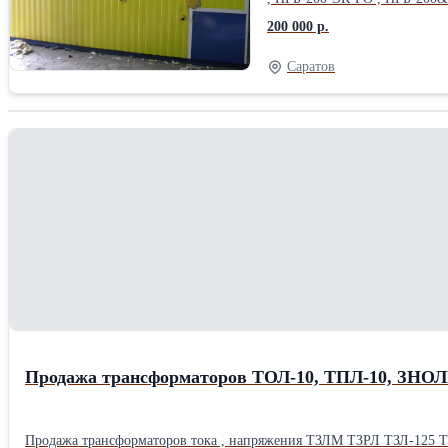
ЭК-ГО , ГРПБ-07-2У1-ЭК-ГО
200 000 р.
ЭК-ГО , ГРПБ-15-1НУ1-ЭК-Г
ЭК-ГО , ГРПБ-16-2НУ1-ЭК-Г
Саратов
ПГБ-50&#x2F;2-СГ-ЭК-ГО , 
2У1-СГ-ЭК-ГО , ГРПБ-05-2У
СГ-ЭК-ГО , ГРПБ-13-2НУ1-С
СГ-ЭК-ГО , ГРПБ-15-2ВУ1-С
СГ-ЭК-ГО . Срок изготовления 3-5 дней. Отгрузка транспортными компаниями : “КИТ” , “Деловые Линии” , ”Энергия” , автотранспортом. Наши контакты:
Продажа трансформаторов ТОЛ-10, ТПЛ-10, ЗНОЛ
Продажа трансформаторов тока , напряжения ТЗЛМ ТЗРЛ ТЗЛ-125 ТЗЛ-200 ТЗЛМ1-2 ТОЛ-10 ТПЛ-10 ТПОЛ-10 ТОЛ-НТЗ-10 ЗНОЛП-10 ОЛСП1.25/10 ОМП-10/10 НТМИ-10 ЗНОЛ-35 ЗНОМ-35 НАМИ-35