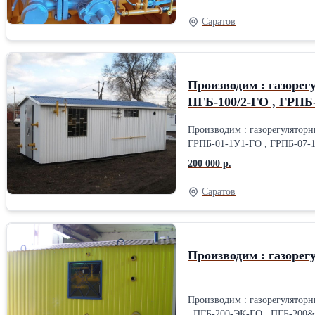
Саратов
Производим : газорегуляторный пункт блочный ПГБ-50
ПГБ-100/2-ГО , ГРПБ
Производим : газорегуляторн
ГРПБ-01-1У1-ГО , ГРПБ-07-1
2НВУ1-ГО , ГРПБ-13-2НУ1-Г
200 000 р.
1НУ1-ГО , ГРПБ-16-1ВУ1-ГО , ГРПБ-16-2НУ1-ГО , Г
дней. Отгрузка транспортными компаниями : “
Саратов
Производим : газоре
Производим : газорегулятор
, ПГБ-200-ЭК-ГО , ПГБ-200&