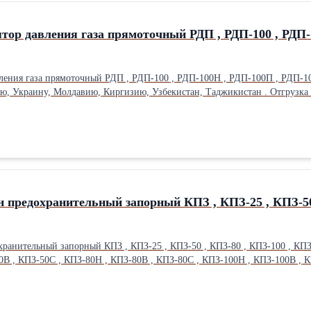
ятор давления газа прямоточный РДП , РДП-100 , РДП
ямоточный РДП , РДП-100 , РДП-100Н , РДП-100П , РДП-100В . Срок изготовления 5-7 дней. Отгружаем во все
ию, Украину, Молдавию, Киргизию, Узбекистан, Таджикистан . Отгрузк
н предохранительный запорный КПЗ , КПЗ-25 , КПЗ-50 
хранительный запорный КПЗ , КПЗ-25 , КПЗ-50 , КПЗ-80 , КПЗ-100 , КПЗ
0В , КПЗ-50С , КПЗ-80Н , КПЗ-80В , КПЗ-80С , КПЗ-100Н , КПЗ-100В , 
-250В , КПЗ-250С , КПЗ-300Н , КПЗ-300В , КПЗ-300С , КПЗ-400Н , КПЗ-4
е Линии” , ”Энергия” , автотранспортом. Наши контакты: ООО”Газавтомат” 410005 г Саратов ул Большая Горна
ratovgaz.ru Эл почта – saratovgaz@inbox.ru