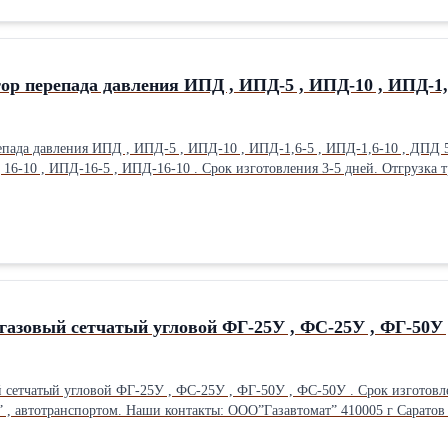
ор перепада давления ИПД , ИПД-5 , ИПД-10 , ИПД-1,6-
епада давления ИПД , ИПД-5 , ИПД-10 , ИПД-1,6-5 , ИПД-1,6-10 , ДПД 
 16-10 , ИПД-16-5 , ИПД-16-10 . Срок изготовления 3-5 дней. Отгрузка
газовый сетчатый угловой ФГ-25У , ФС-25У , ФГ-50У ,
 сетчатый угловой ФГ-25У , ФС-25У , ФГ-50У , ФС-50У . Срок изготовл
втомат” 410005 г Саратов ул Большая Горная,353 (8452)599719,599283 Сайт - saratovgaz.ru Эл