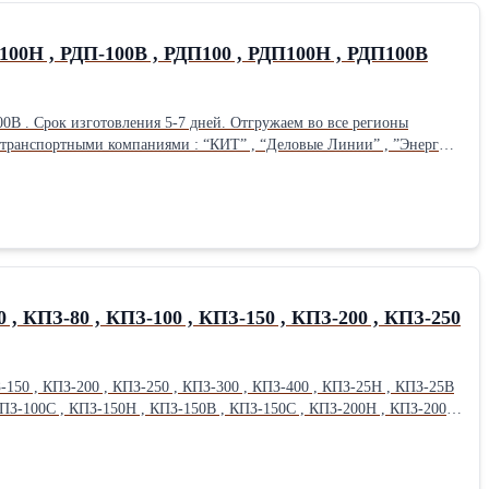
-100Н , РДП-100В , РДП100 , РДП100Н , РДП100В
 регионы
а транспортными компаниями : “КИТ” , “Деловые Линии” , ”Энергия”
, автотранспортом. Наши контакты: ООО”Газавтомат” 410005 г Саратов ул Большая Горная,353 (8452)599719,599283 Сайт - saratovgaz.ru Эл почта – saratovgaz@inbox.ru
, КПЗ-80 , КПЗ-100 , КПЗ-150 , КПЗ-200 , КПЗ-250
-150 , КПЗ-200 , КПЗ-250 , КПЗ-300 , КПЗ-400 , КПЗ-25Н , КПЗ-25В
КПЗ-100С , КПЗ-150Н , КПЗ-150В , КПЗ-150С , КПЗ-200Н , КПЗ-200В
00В , КПЗ-400С. Срок изготовления 3-5 дней. Отгрузка
я,353