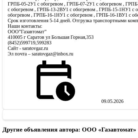
ГРПБ-05-2У1 с обогревом , ГРПБ-07-2У1 с обогревом , ГРПБ
с обогревом , ГРПБ-13-2ВУ1 с обогревом , ГРПБ-15-1НУ1 с 
обогревом , ГРПБ-16-1НУ1 с обогревом , ГРПБ-16-1ВУ1 с об
Срок изготовления 5-14 дней. Отгрузка транспортными комп
Наши контакты:
ООО”Газавтомат”
410005 г Саратов ул Большая Горная,353
(8452)599719,599283
Сайт - saratovgaz.ru
Эл почта – saratovgaz@inbox.ru
09.05.2026
Другие объявления автора: ООО «Газавтомат»