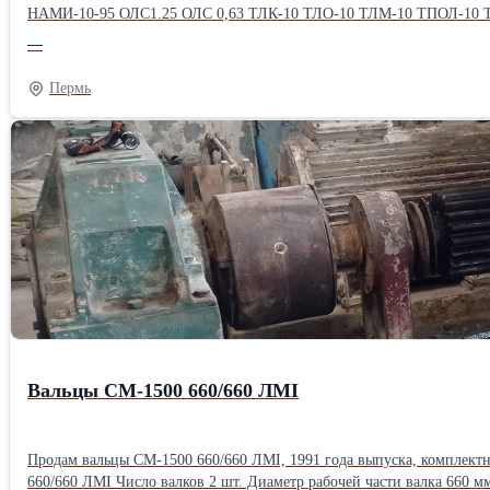
НАМИ-10-95 ОЛС1.25 ОЛС 0,63 ТЛК-10 ТЛО-10 ТЛМ-10 ТПОЛ-10
—
Пермь
Вальцы СМ-1500 660/660 ЛМI
Продам вальцы СМ-1500 660/660 ЛМI, 1991 года выпуска, комплектн
660/660 ЛМI Число валков 2 шт. Диаметр рабочей части валка 660 мм. Длина рабочей части валка 1500 мм. Фрикция 1:1,14. Окружная скорость валков: переднего 30,4 м/мин; заднего 34,6 м/мин.