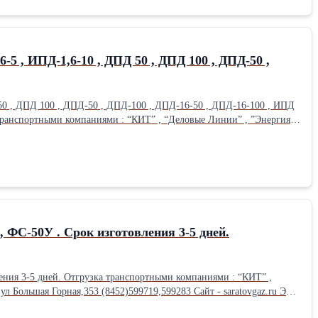
5 , ИПД-1,6-10 , ДПД 50 , ДПД 100 , ДПД-50 ,
50 , ДПД 100 , ДПД-50 , ДПД-100 , ДПД-16-50 , ДПД-16-100 , ИПД
 транспортными компаниями : “КИТ” , “Деловые Линии” , ”Энергия” ,
автотранспортом. Наши контакты: ООО”Газавтомат” 410005 г Саратов ул Большая Горная,353 (8452)599719,599283 Сайт - saratovgaz.ru Эл почта – saratovgaz@inbox.ru
 ФС-50У . Срок изготовления 3-5 дней.
ения 3-5 дней. Отгрузка транспортными компаниями : “КИТ” ,