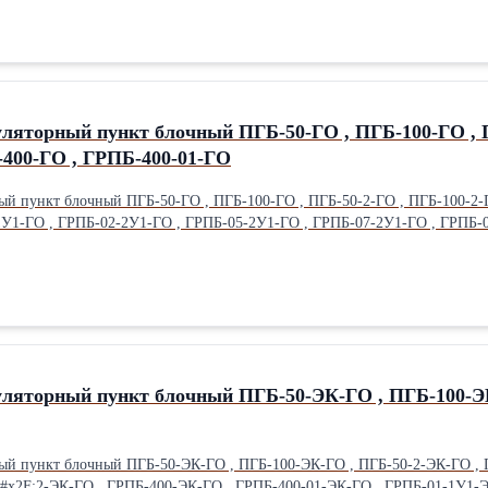
-ГО , ПГБ-100-ГО , ПГБ-50-2-ГО , ПГБ-100-2-ГО , ПГБ-50/2-ГО ,
-400-ГО , ГРПБ-400-01-ГО
ый пункт блочный ПГБ-50-ГО , ПГБ-100-ГО , ПГБ-50-2-ГО , ПГБ-100-2-Г
У1-ГО , ГРПБ-02-2У1-ГО , ГРПБ-05-2У1-ГО , ГРПБ-07-2У1-ГО , ГРПБ-
О , ГРПБ-13-2ВУ1-ГО , ГРПБ-15-1НУ1-ГО , ГРПБ-15-1ВУ1-ГО , ГРПБ-1
РПБ-16-2ВУ1-ГО , ГРПБ-16-2НВУ1-ГО . Изготовление по схемам и пожеланиям заказчика. Срок изготовления 3-5
КИТ” , “Деловые Линии” , ”Энергия” , автотранспортом. Наши контакты: ООО”Газавтомат” 410005 г Саратов ул Боль
Горная,353 (8452)599719,599283 Сайт - saratovgaz.ru Эл почта – saratovgaz@inbox.ru
гуляторный пункт блочный ПГБ-50-ЭК-ГО , ПГБ-100-Э
ный пункт блочный ПГБ-50-ЭК-ГО , ПГБ-100-ЭК-ГО , ПГБ-50-2-ЭК-ГО ,
#x2F;2-ЭК-ГО , ГРПБ-400-ЭК-ГО , ГРПБ-400-01-ЭК-ГО , ГРПБ-01-1У1-