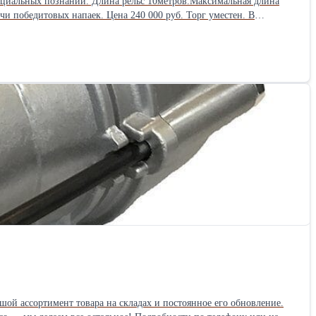
ециальных познаний. Длина рельс 10метров.Максимальная длина
й ассортимент товара на складах и постоянное его обновление.