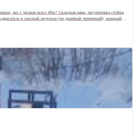
жки, вес с диском всего 40кг! Складная рама, регулировка стойки
родвигатель и соосный редуктор (не дешёвый червячный), мощный
вня стоят от 100т.р. В комплекте паспорт,
янный ящик Габариты в упаковке - 69х64х58см