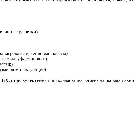
реливные решетки)
ронагреватели, тепловые насосы)
ераторы, уф-установки)
ассаж)
одами, комплектующие)
ВХ, отделку бассейна плиткой/мозаика, замена чашковых пакето