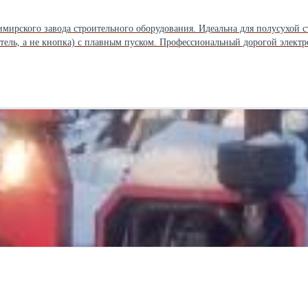
ского завода строительного оборудования. Идеальна для полусухой стя
тель, а не кнопка) с плавным пуском. Профессиональный дорогой элект
 11 лет для торговых сетей под разными брендами. Затирочные машины такого уро
епления диска - 4 шпильки Прожектор - 70 Вт Упаковка - Фанерно-дерев