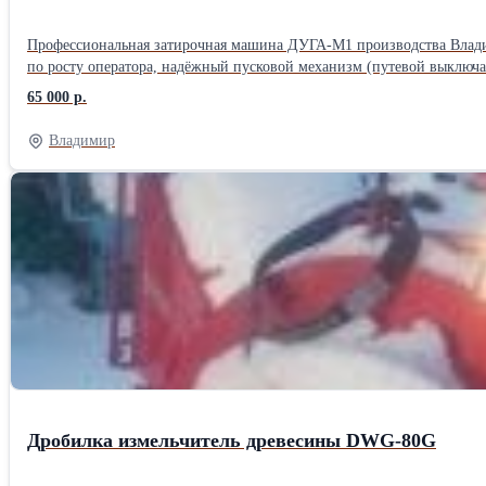
Профессиональная затирочная машина ДУГА-М1 производства Владимир
по росту оператора, надёжный пусковой механизм (путевой выключа
прожектор 70Вт, диски в наличии. Питание 220в, 1,1кВт. Производство более
65 000 р.
гарантийный талон, фанерный ящик для перевозки. Модель ДУГА - М1 Привод - Электрический, 220В Назначение - Для полусухой стяжки Масса, кг - 40 Потребляемая мощность, кВт - 1,1 Диаметр
обрабатываемой поверхности, мм - 610 Диск - D600 (605)мм Тип кр
Владимир
Дробилка измельчитель древесины DWG-80G