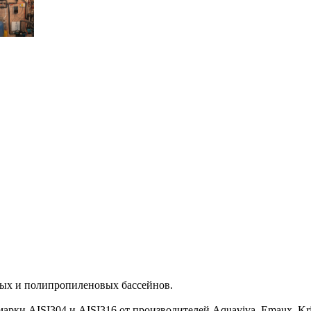
ных и полипропиленовых бассейнов.
ки AISI304 и AISI316 от производителей Aquaviva, Emaux, Kripso