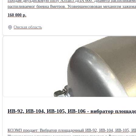
Продам двухдисковую пилу Алтай3 ДПА 600. Диаметр распиливаемог
распиливаемог бревна 8метров. Усовершенсовован механизм зажима бревна. Усилены кожухи пил, которые являются основной причиной порчи победитовых напаек. Цена 240 000 руб. Торг уместен. В
дополнение предлагаем комплект пил 15000,00 руб. Запасной электро
160 000 р.
Омская область
ИВ-92, ИВ-104, ИВ-105, ИВ-106 - вибратор площа
КОЭМЗ продает: Вибратор площадочный ИВ-92, ИВ-104, ИВ-105, ИВ-1