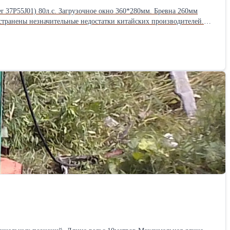
 Устранены незначительные недостатки китайских производителей.
новых приводных ремней на ротор. (На дробилке стоят родные,
рмальная работа обеспечивается только острыми ножами. Ножи
льный станок для заточки ножей.