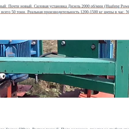
. Загрузочное окно 360*280мм. Бревна 260мм
и всего 50 тонн. Реальная производительность 1200-1500 кг щепы в час.
 комплекта ножей - шлифовальный станок для правки ножей. - комплект 
иром Вес нетто 1200 кг Особенность: реальная производительность и но
чке 800 руб. один нож. (Очень дорого). С дробилкой прилагается специа