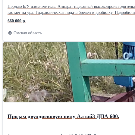
Продаю Б/У измельчитель. Аппарат надежный высокопроизводительный. Почти новый. Силовая установка Дизель 2000 об/мин (Huafeng Power 37P55J01) 80л.с
глотает на ура. Гидравлическая подача бревен в дробилку. Надробил
ТОРГ. Переделан выброс щепы бод Биг-Бэг мешок. В комплекте: - 3
660 000 р.
купили на всякий случай) - Полозья для перемещения дробилки букс
подлежат заточке каждые 5-8 часов работы. Стоимость услуг по зато
Омская область
Продам двухдисковую пилу Алтай3 ДПА 600.