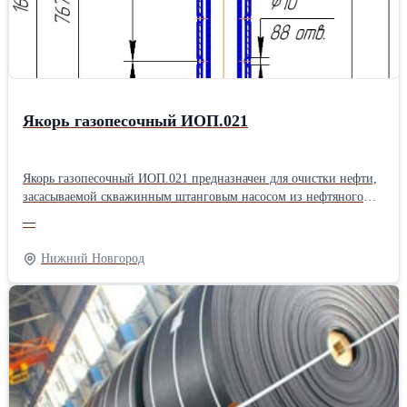
Якорь газопесочный ИОП.021
Якорь газопесочный ИОП.021 предназначен для очистки нефти,
засасываемой скважинным штанговым насосом из нефтяного
пласта. Якорь газопесочный ИОП.021 состоит из верхнего
—
корпуса, нижнего корпуса, патрубка, соединительных муфт,
внутренней трубы и пробки. Все детали якоря за исключением
Нижний Новгород
внутренней трубы имеют резьбы НКТ73 ГОСТ 633-80 с шагом
2,54 мм. Для забора рабочей среды из затрубного пространства
верхний корпус имеет 88 отверстий Ø10мм. Характеристики: -
диаметр эксплуатационной колонны…114, 146, 168; -
габаритные размеры: длина 16058 мм, диаметр Ø89 мм; - масса
22,2 кг; - рабочий диапазон пропускной способности до 200 м3/
сут.