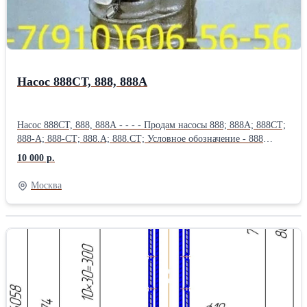
Насос 888СТ, 888, 888А
Насос 888СТ, 888, 888А - - - - Продам насосы 888; 888А; 888СТ;
888-А; 888-СТ; 888.А; 888.СТ; Условное обозначение - 888
Привод - от ротора двигателя Направление вращения (если
10 000 р.
смотреть со стороны хвостовика) - правое Максимальное число
оборотов, об/мин - 5100 Рабочая жидкость - топливо,
Москва
применяемое на двигателе Топливный насос 888 - предназначен
для двигателя АИ-20 (ПАЭС-2500), так же возможно
применение в стендовом оборудовании, гидросистемах
сельскохозяйственных, дорожных, транспортных машин, для
перекачки неагрессивных жидкостей.