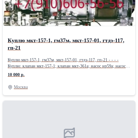
фильтродиск 8Д6.270.001-3; Продам фильтродиск 8Д6.270.001-4;
фильтродиск 8Д6.270.001-5; фильтродиск 8Д6.270.001-6
Куплю мкт-157-1, гм37м, мкт-157-01, гтдэ-117,
гп-21
Куплю мкт-157-1, гм37м, мкт-157-01, гтдэ-117, гп-21 - - - -
Куплю: клапан мкт-157-1; клапан мкт-361а; насос нр59а; насос
рсф59а; Привод-генератор гп-21; газотурбинный двигатель-
10 000 р.
энергоузел гтдэ-117; фильтр 340.044а; гидромотор гм37м; Куплю:
фильтр 330.100а; фильтр 15гф17сн-1; фильтр 15гф17бн-1; фильтр
Москва
8Д2.966.022-7; фильтр 8Д2.966.021-2; фильтр 8Д2.966.516-05;
фильтр 8Д2.966.512-06; фильтр 8Д2.966.515-04; Куплю: фильтр
8Д2.966.515-03; фильтр 8Д2.966.041-2; фильтр 8Д2.966.034-12;
насосы НП-96М; насосы 4020; насосы НП-103А; насосы
НП-92А5; насосы РСФ-59А; насосы 888; Куплю: насосы НР-59А;
электромеханизм МПК-14МТВ 2 и 3 серий; электромеханизм
МПК-5А; электромеханизм МП-250; электромеханизм
МП-750ТВ; электромагнит ЭМТ-123; Куплю: кран КЭ53-8;