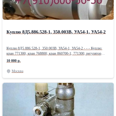
Вычислитель продольного канала ВПК-12-05 2С; Продам:
Вычислитель продольного канала ВБК-12-05 2С; Блок
гиромагнитного курса БГМК-6; Блок согласование курса СК-4;
Блок усилителей сервопривода БУС-58;
Куплю 8Д5.886.528-1, 350.003В, УА54-1, УА54-2
Куплю 8Д5.886.528-1, 350.003В, УА54-1, УА54-2 - - - Куплю:
кран 771300; кран 768800; кран 860700-1; 771300; регулятор
881200-2; датчик УА54-1; датчик УА54-2; Клапан 1890А-2Т;
10 000 р.
Куплю: Заправочный агрегат 583900; Кран масляный 768800;
Клапан зарядный 800600-1; Куплю: Кран перелива топлива
Москва
860700-1; Топливный регулятор 881200-2; датчик П-77 вар. 2;
датчик ДПС; дачик УА54-1; датчик УА54-2; Куплю: Блок
сигнализации УСБ-М; Насос Э26Г; 8Д5.886.528-01; Кран
перекрывной 771300; 8д2.966.037-2; Куплю: Н5810-820; СП-70;
8д2.966.038-2; 350.003В; 8д5.886.528-1; 8д2.966.022-7; свечи
СП-06ВП3; СП-51; СПН4-3Т; Куплю: 8д2.966.037-2 и зип к ним;
фильтр 8д2.966.038-2 и зип к ним; фильтроэлемент 8д2.966.034-
4; фильтроэлемент 8д2.966.034-6;