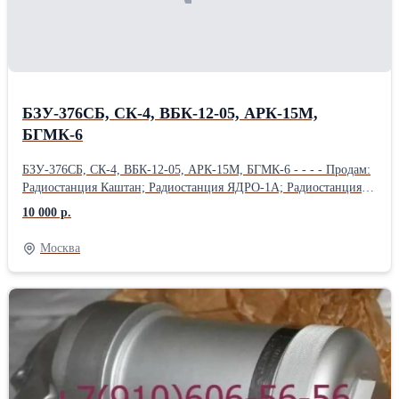
клапан МКВ-251А; клапан МКТ-361А; кран КЭ55-5; клапан
МКТ-17Б / МКТ-17М;
БЗУ-376СБ, СК-4, ВБК-12-05, АРК-15М,
БГМК-6
БЗУ-376СБ, СК-4, ВБК-12-05, АРК-15М, БГМК-6 - - - - Продам:
Радиостанция Каштан; Радиостанция ЯДРО-1А; Радиостанция
Р-852; Радиостанция Р-855УМ; Радиостанция Баклан-20;
10 000 р.
Радиостанция Баклан-5; Продам: Радиостанция Ландыш-5;
Радиостанция Р-863; Преобразователь однофазный ПОС-1000Б;
Москва
Блок сбора полётной информации БСПИ-4-2; Продам:
Автоматический Радиокомпас АРК-15М; Речевой информатор
РИ-65-10; Магнитафон П-503БС; Автоматический Радиокомпас
АРК-УД; Продам: Блок регулирования напряжения
БРН120Т5А-2С; Блок регулирования защиты БРЗУ115ВО; Блок
регулирования защиты БРЗУ115В-2С; Блок контроля крена
БКК-18; Продам: Блок контроля крена БКК-18БР; Блок защиты и
управления БЗУ-376СБ; Блок усилителей БКН-115В;