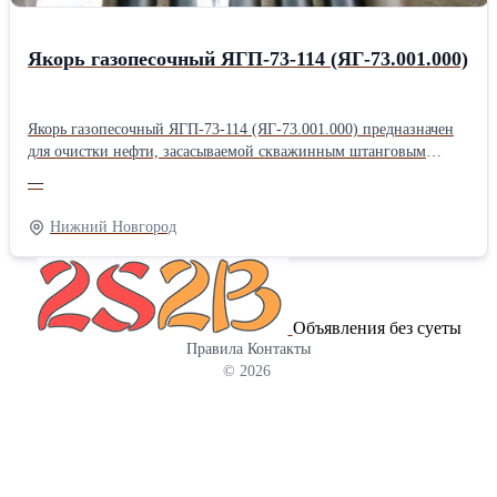
Якорь газопесочный ЯГП-73-114 (ЯГ-73.001.000)
Якорь газопесочный ЯГП-73-114 (ЯГ-73.001.000) предназначен
для очистки нефти, засасываемой скважинным штанговым
насосом из нефтяного пласта. Якорь газопесочный ЯГ-73.001.000
—
своей внутренней конической резьбой крепится на колонне
системы НКТ. Якорь газопесочный ЯГ-73.001.000 состоит из
Нижний Новгород
корпуса, муфты, сетки, гильзы, кожуха, башмака, пробки. На
конце корпуса имеется резьба, на которую навинчена муфта. На
среднюю часть корпуса установлена сетка из нержавеющей
стали. На муфту установлена гильза, имеющая на своей
Объявления без суеты
поверхности расположенные в последовательных сечениях 3
Правила
Контакты
отверстия Ø12 мм, 4 отверстия Ø14 мм, 5 отверстий Ø16 мм. На
© 2026
муфту установлен также кожух, прикрывающий отверстия на
гильзе и обеспечивающий за счёт разницы давлений
принудительное прохождение нефтегазовой смеси через
отверстия гильзы. В нижнюю часть гильзы ввернут башмак, на
котором установлена пробка. Характеристики: -
присоединительная резьба к трубам…резьба гладких труб НКТ