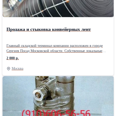
Продажа и стыковка конвейерных лент
Главный складской терминал компании расположен в городе
Сергиев Посад Московской области. Собственные локальные
производства расположены в городе Санкт-Петербурге, Ростове
2 000 р.
на Дону, Ярославле. ООО «Велес Групп» специализируется на
производстве РТИ и ПВХ изделий для различных отраслей
Москва
промышленности, строительства и сельского хозяйства.
Компания является дистрибутором как отечественных заводов
“Курскрезинотехника”, “Ярославль-Резинотехника” (ЯРТ),
“Красный Треугольник”, так и зарубежных фирм Sava
(Словения), Dunlop (Нидерланды), NILOS, Optibelt (Германия),
RUBENA (Чехия), занимающих лидирующие позиции на рынке
конвейерных лент, РТИ и стыковочных материалов. Основным
видом деятельности оказания услуг является поставка и стыковка
конвейерных лент на предприятиях заказчика, поставка