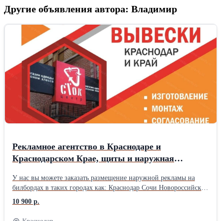
Другие объявления автора: Владимир
Рекламное агентство в Краснодаре и
Краснодарском Крае, щиты и наружная
реклама от собственника
У нас вы можете заказать размещение наружной рекламы на
билбордах в таких городах как: Краснодар Сочи Новороссийск
Армавир Усть-Лабинск Лабинский район Ейск Ейский район
10 900 р.
Кропоткин Кавказский район Славянск-на-Кубани Славянский
район Туапсе Туапсинский район Тихорецк Тихорецкий район