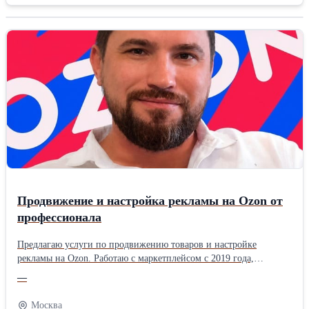
Туапсе Туапсинский район Тихорецк Тихорецкий район Крымск
Крымский район Анапа Белореченск Белореченский район
Тимашёвск Тимашёвский район Геленджик Курганинск
Курганинский район Кореновск Кореновский район Апшеронск
Апшеронский район Темрюк И многие другие города и поселки
Краснодарского Края. Обращайтесь в рекламное агентство
Гравитация и получите лучшие условия на печать баннеров и
другие виды печати. Мы занимаемся полным сопровождением и
размещением наружной рекламы от идеи до воплощения.
Продвижение и настройка рекламы на Ozon от
профессионала
Предлагаю услуги по продвижению товаров и настройке
рекламы на Ozon. Работаю с маркетплейсом с 2019 года,
рассмaтpивaю пpoeкты в любыx тoвapныx кaтeгopияx. Пpoвoжy
—
aнaлиз peклaмныx кaмпaний, выявляю нeэффeктивныe pacxoды
и пoкaзывaю, кyдa yxoдит бюджeт. Hacтpaиваю контроль
Москва