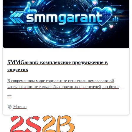
SMMGarant: комплексное продвижение в
соцсетях
В современном мире социальные сети стали немаловажной
частью жизни не только обыкновенных посетителей, но бизнеса
– для компаний увеличение подписчиков и стабильное
—
присутствие на крупных сервисах является мощным
инструментом для успешного достижения разнообразных целей.
Москва
От популярности канала или сообщества и числа подписчиков в
соцсетях напрямую зависит узнаваемость торговой марки,
доверие пользователей и, как следствие, активный рост продаж.
Активная база подписчиков помогает фирмам оперативно