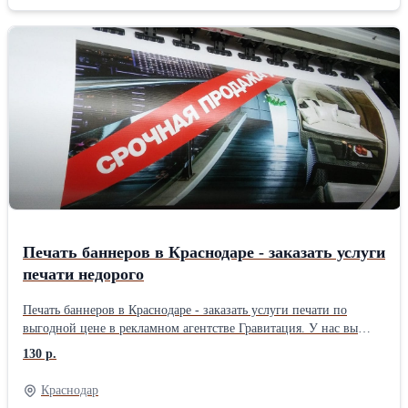
наружную рекламу в следующих городах Ростовской области:
Ростов-на-Дону Таганрог Шахты Волгодонск Новочеркасск
Новошахтинск Батайск Каменск-Шахтинский Азов Гуково
Сальск муниципальный район Сальский район Донецк Белая
Калитва муниципальный район Белокалитвинский район Аксай
Более 10 лет опыта. Собственное производство. Лучшие условия
и цены. Обращайтесь в компанию Гравитация в Ростове на Дону
и получите индивидуальные условия и скидки Комментарии: 0
Печать баннеров в Краснодаре - заказать услуги
печати недорого
Печать баннеров в Краснодаре - заказать услуги печати по
выгодной цене в рекламном агентстве Гравитация. У нас вы
можете заказать печать баннеров и широкоформатной рекламы
130 р.
таких городах как: Краснодар Сочи Новороссийск Армавир Усть-
Лабинск Лабинский район Ейск Ейский район Кропоткин
Краснодар
Кавказский район Славянск-на-Кубани Славянский район