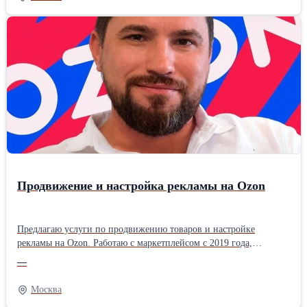
рекламных затрат и плана продаж, масштабирую эффективные
кампании, работаю над повышением конверсии карточек на
каждом этапе воронки. Все решения принимаю на основе
показателей и фактических данных. Перед началом работы
проведу аудит рекламы, найду слабые места и подготовлю
конкретный план действий для развития магазина.
Рассматриваю долгосрочное сотрудничество с селлерами,
которые готовы работать системно, соблюдать договорённости и
использовать аналитику для роста.
Продвижение и настройка рекламы на Ozon
Предлагаю услуги по продвижению товаров и настройке
рекламы на Ozon. Работаю с маркетплейсом с 2019 года,
рассматриваю проекты в любых товарных категориях. Провожу
—
анализ рекламных кампаний, выявляю неэффективные расходы и
показываю, куда уходит бюджет. Настраиваю контроль
Москва
рекламных затрат и плана продаж, масштабирую эффективные