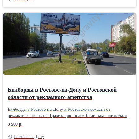
билбордах в таких городах как: Краснодар Сочи Новороссийск
Армавир Усть-Лабинск Лабинский район Ейск Ейский район
Кропоткин Кавказский район Славянск-на-Кубани Славянский
район Туапсе Туапсинский район Тихорецк Тихорецкий район
Крымск Крымский район Анапа Белореченск Белореченский
район Тимашёвск Тимашёвский район Геленджик Курганинск
Курганинский район Кореновск Кореновский район Апшеронск
Апшеронский район Темрюк И многие другие города и поселки
Краснодарского Края. Обращайтесь в рекламное агентство
Гравитация и получите лучшие условия и цены размещение
наружной рекламы на билбордах любого формата в Краснодаре
и Краснодарском Крае. Мы занимаемся полным сопровождением
и размещением наружной рекламы от идеи до воплощения.
Билборды в Ростове-на-Дону и Ростовской
области от рекламного агентства
Билборды в Ростове-на-Дону и Ростовской области от
рекламного агентства Гравитация. Более 15 лет мы занимаемся
размещением наружной рекламы на билбордах и других
3 500 р.
рекламных носителях. Вы можете разместить билборды и
наружную рекламу в следующих городах Ростовской области:
Ростов-на-Дону