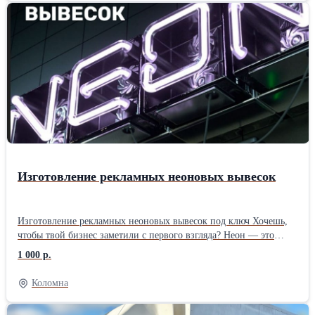
кампании, работаю над повышением конверсии карточек на
каждом этапе воронки. Все решения принимаю на основе
показателей и фактических данных. Перед началом работы
проведу аудит рекламы, найду слабые места и подготовлю
конкретный план действий для развития магазина.
Рассматриваю долгосрочное сотрудничество с селлерами,
которые готовы работать системно, соблюдать договорённости и
использовать аналитику для роста.
Изготовление рекламных неоновых вывесок
Изготовление рекламных неоновых вывесок под ключ Хочешь,
чтобы твой бизнес заметили с первого взгляда? Неон — это
стильно, ярко и эффективно. 💡 Что мы делаем: — светящиеся
1 000 р.
логотипы и надписи — любой размер и цвет — в помещение и
на улицу ✨ Почему выбирают нас: — дизайн за 1 день —
Коломна
быстрые сроки изготовления — гарантия и монтаж Есть идея?
Воплотим в неоне.