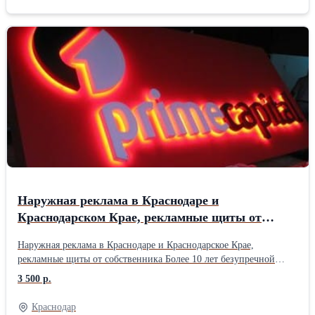
Ростов-на-Дону Таганрог Шахты Волгодонск Новочеркасск
Новошахтинск Батайск Каменск-Шахтинский Азов Гуково
Сальск муниципальный район Сальский район Донецк Белая
Калитва муниципальный район Белокалитвинский район Аксай
Более 10 лет опыта. Собственное производство. Лучшие условия
и цены. Обращайтесь в компанию Гравитация в Ростове на Дону
и получите индивидуальные условия и скидки.
Наружная реклама в Краснодаре и
Краснодарском Крае, рекламные щиты от
собственника
Наружная реклама в Краснодаре и Краснодарское Крае,
рекламные щиты от собственника Более 10 лет безупречной
работы. У нас вы можете заказать наружную рекламу в
3 500 р.
следующих городах Краснодарского Края: Краснодар Сочи
Новороссийск Армавир Усть-Лабинск Лабинский район Ейск
Краснодар