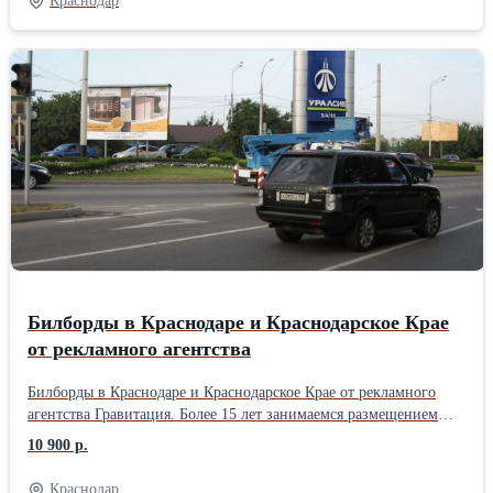
Краснодар
Крымск Крымский район Анапа Белореченск Белореченский
район Тимашёвск Тимашёвский район Геленджик Курганинск
Курганинский район Кореновск Кореновский район Апшеронск
Апшеронский район Темрюк И многие другие города и поселки
Краснодарского Края. Обращайтесь в рекламное агентство
Гравитация и получите лучшие условия на печать баннеров и
другие виды печати. Мы занимаемся полным сопровождением и
размещением наружной рекламы от идеи до воплощения.
Билборды в Краснодаре и Краснодарское Крае
от рекламного агентства
Билборды в Краснодаре и Краснодарское Крае от рекламного
агентства Гравитация. Более 15 лет занимаемся размещением
наружной рекламой, рекламными щитами (билбордами) и всеми
10 900 р.
видами наружной рекламы в Краснодаре и Краснодарском Крае.
У нас вы можете заказать размещение наружной рекламы на
Краснодар