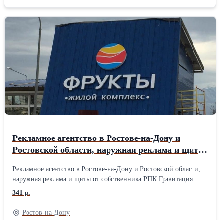
Ейский район Кропоткин Кавказский район Славянск-на-
Кубани Славянский район Туапсе Туапсинский район Тихорецк
Тихорецкий район Крымск Крымский район Анапа Белореченск
Белореченский район Тимашёвск Тимашёвский район
Геленджик Курганинск Курганинский район Кореновск
Кореновский район Апшеронск Апшеронский район Темрюк И
многие другие города и поселки Краснодарского Края. В РПК
Гравитация работают профессиональные маркетологи у которых
большой опыт в размещении наружной рекламы на рекламных
щитах. Мы сможем вам предложить самые лучшие и
проходимые места. Обращайтесь в РПК Гравитация в Краснодаре
и получите самые выгодные условия на размещению наружной
рекламы.
Рекламное агентство в Ростове-на-Дону и
Ростовской области, наружная реклама и щиты
от собственника
Рекламное агентство в Ростове-на-Дону и Ростовской области,
наружная реклама и щиты от собственника РПК Гравитация.
Размещение наружной рекламы Ростове-на-Дону и Ростовской
341 р.
области от рекламного агентства Гравитация. Более 15 лет мы
занимаемся размещением наружной рекламы на билбордах и
Ростов-на-Дону
других рекламных носителях. Вы можете разместить билборды и